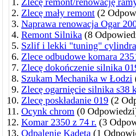
Zlecę remont/renowację ra
Zlecę mały remont
(2 Odpowi
Naprawa renowacja Ogar 20
Remont Silnika
(8 Odpowied
Szlif i lekki "tuning" cylindr
Zlece odbudowe komara 235
Zlecę dokończenie silnika 01
Szukam Mechanika w Łodzi
Zlecę ogarnięcie silnika s38
Zlecę poskładanie 019
(2 Odp
Ocynk chrom
(0 Odpowiedzi
Komar 2350 z 74 r.
(3 Odpow
Odpalenie Kadeta
(1 Odpowi