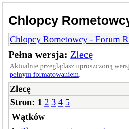
Chlopcy Rometowcy
Chlopcy Rometowcy - Forum R
Pełna wersja:
Zlecę
Aktualnie przeglądasz uproszczoną wers
pełnym formatowaniem
.
Zlecę
Stron:
1
2
3
4
5
Wątków