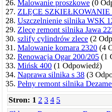
Malowanie proszkowe
(0 Od
ZLĘCE SZKIEŁKOWANIE
Uszczelnienie silnika WSK 1
Zlecę remont silnika Jawa 22
szlify cylindrów zlece
(2 Odp
Malowanie komara 2320
(4 
Renowacja Ogar 200/205
(1 
Mińsk 400
(1 Odpowiedź)
Naprawa silnika s 38
(3 Odpo
Pełny remont silnika Dezame
Stron:
1
2
3
4
5