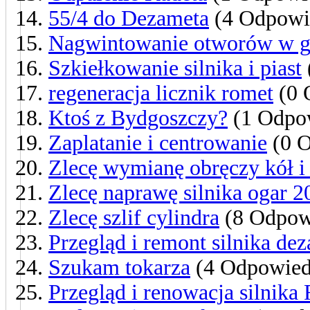
55/4 do Dezameta
(4 Odpowi
Nagwintowanie otworów w g
Szkiełkowanie silnika i piast
regeneracja licznik romet
(0 
Ktoś z Bydgoszczy?
(1 Odpo
Zaplatanie i centrowanie
(0 O
Zlecę wymianę obręczy kół i
Zlecę naprawę silnika ogar 2
Zlecę szlif cylindra
(8 Odpow
Przegląd i remont silnika d
Szukam tokarza
(4 Odpowied
Przegląd i renowacja silnika