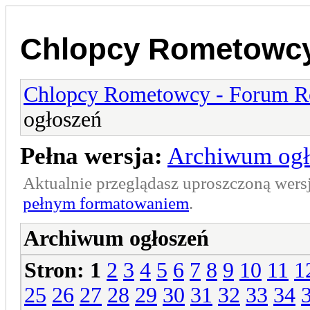
Chlopcy Rometowcy
Chlopcy Rometowcy - Forum R
ogłoszeń
Pełna wersja:
Archiwum ogł
Aktualnie przeglądasz uproszczoną wers
pełnym formatowaniem
.
Archiwum ogłoszeń
Stron:
1
2
3
4
5
6
7
8
9
10
11
1
25
26
27
28
29
30
31
32
33
34