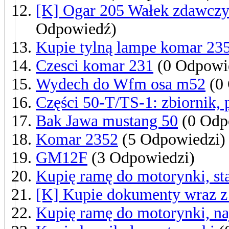
[K] Ogar 205 Wałek zdawczy 
Odpowiedź)
Kupie tylną lampe komar 23
Czesci komar 231
(0 Odpowi
Wydech do Wfm osa m52
(0 
Części 50-T/TS-1: zbiornik, 
Bak Jawa mustang 50
(0 Odp
Komar 2352
(5 Odpowiedzi)
GM12F
(3 Odpowiedzi)
Kupię ramę do motorynki, st
[K] Kupie dokumenty wraz z
Kupię ramę do motorynki, na