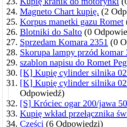
Kupię kranik do motorynki
(
Magneto Chart kupię.
(2 Odp
Korpus manetki gazu Romet
Blotniki do Salto
(0 Odpowie
Sprzedam Komara 2351
(0 O
Skorupa lampy przód komar 
szablon napisu do Romet Peg
[K] Kupię cylinder silnika 0
[K] Kupię cylinder silnika 02
Odpowiedź)
[S] Króciec ogar 200/jawa 5
Kupię wkład przełącznika świ
Części
(6 Odpowiedzi)