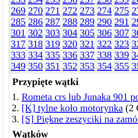
269
270
271
272
273
274
275
2
285
286
287
288
289
290
291
2
301
302
303
304
305
306
307
3
317
318
319
320
321
322
323
3
333
334
335
336
337
338
339
3
349
350
351
352
353
354
355
3
Przypięte wątki
Rometa crs lub Junaka 901 p
[K] tylne koło motorynka
(2 
[S] Piękne zeszyciki na zamów
Wątków