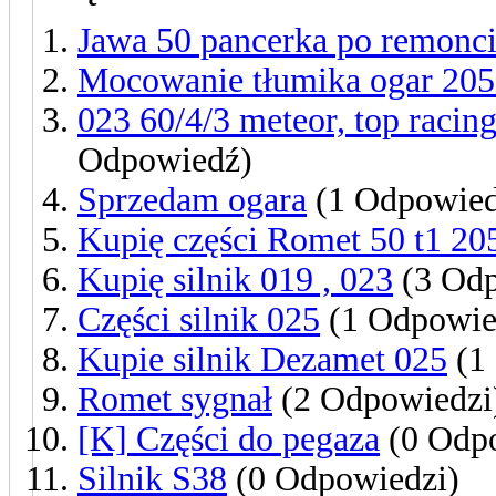
Jawa 50 pancerka po remoncie
Mocowanie tłumika ogar 205
023 60/4/3 meteor, top racing
Odpowiedź)
Sprzedam ogara
(1 Odpowied
Kupię części Romet 50 t1 20
Kupię silnik 019 , 023
(3 Odp
Części silnik 025
(1 Odpowie
Kupie silnik Dezamet 025
(1
Romet sygnał
(2 Odpowiedzi
[K] Części do pegaza
(0 Odpo
Silnik S38
(0 Odpowiedzi)