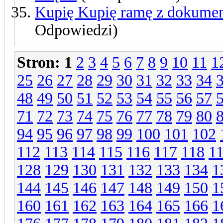
Kupię Kupię ramę z dokumen
Odpowiedzi)
Stron:
1
2
3
4
5
6
7
8
9
10
11
1
25
26
27
28
29
30
31
32
33
34
48
49
50
51
52
53
54
55
56
57
71
72
73
74
75
76
77
78
79
80
94
95
96
97
98
99
100
101
102
112
113
114
115
116
117
118
1
128
129
130
131
132
133
134
1
144
145
146
147
148
149
150
1
160
161
162
163
164
165
166
1