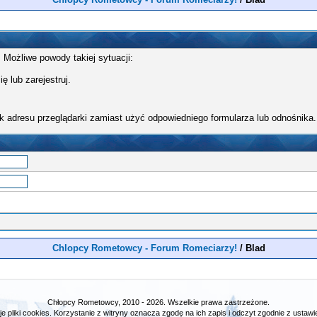
 Możliwe powody takiej sytuacji:
ę lub zarejestruj.
k adresu przeglądarki zamiast użyć odpowiedniego formularza lub odnośnika.
Chlopcy Rometowcy - Forum Romeciarzy!
/
Blad
Chłopcy Rometowcy, 2010 - 2026. Wszelkie prawa zastrzeżone.
e pliki cookies. Korzystanie z witryny oznacza zgodę na ich zapis i odczyt zgodnie z ustawie