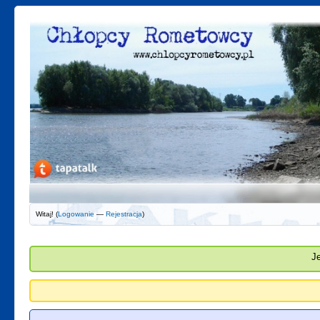
Witaj! (
Logowanie
—
Rejestracja
)
J