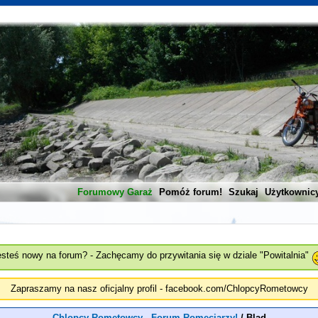
Forumowy Garaż
Pomóż forum!
Szukaj
Użytkownic
esteś nowy na forum? - Zachęcamy do przywitania się w dziale "Powitalnia"
Zapraszamy na nasz oficjalny profil - facebook.com/ChlopcyRometowcy
Chlopcy Rometowcy - Forum Romeciarzy!
/
Blad