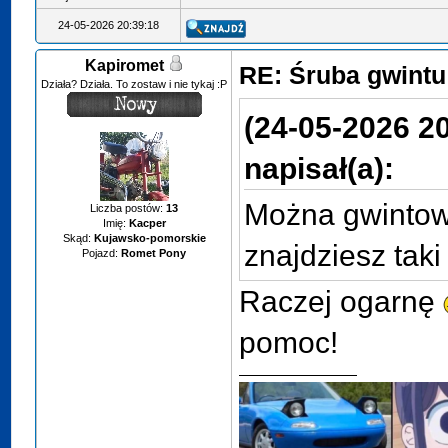
24-05-2026 20:39:18
Kapiromet
RE: Śruba gwint
Działa? Działa. To zostaw i nie tykaj :P
(24-05-2026 2
napisał(a):
Można gwintow
Liczba postów:
13
Imię:
Kacper
Skąd:
Kujawsko-pomorskie
znajdziesz tak
Pojazd:
Romet Pony
Raczej ogarnę
pomoc!