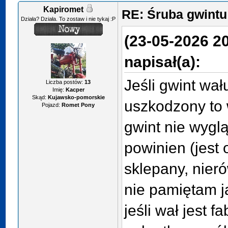
Kapiromet
RE: Śruba gwint
Działa? Działa. To zostaw i nie tykaj :P
(23-05-2026 2
napisał(a):
Jeśli gwint wał
Liczba postów:
13
Imię:
Kacper
Skąd:
Kujawsko-pomorskie
uszkodzony to 
Pojazd:
Romet Pony
gwint nie wyglą
powinien (jest 
sklepany, nier
nie pamiętam j
jeśli wał jest f