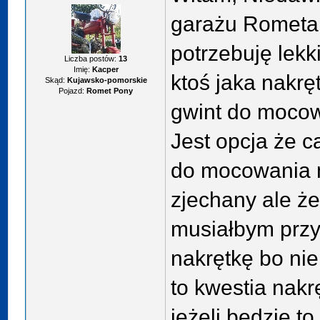
garażu Rometa
potrzebuję lekk
Liczba postów:
13
Imię:
Kacper
ktoś jaka nakrę
Skąd:
Kujawsko-pomorskie
Pojazd:
Romet Pony
gwint do moco
Jest opcja że c
do mocowania 
zjechany ale że
musiałbym przy
nakrętkę bo ni
to kwestia nakrę
jeżeli będzie to