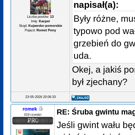
napisał(a):
Były różne, mu
Liczba postów:
13
Imię:
Kacper
Skąd:
Kujawsko-pomorskie
typowo pod wa
Pojazd:
Romet Pony
grzebień do gw
uda.
Okej, a jakiś p
był zjechany?
23-05-2026 20:06:33
romek
RE: Śruba gwintu ma
019 rzondzi
Jeśli gwint wału b