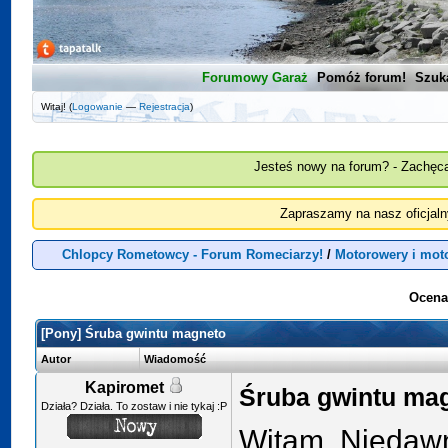
Forumowy Garaż
Pomóż forum!
Szuk
Witaj! (
Logowanie
—
Rejestracja
)
Jesteś nowy na forum? - Zachęca
Zapraszamy na nasz oficjal
Chlopcy Rometowcy - Forum Romeciarzy!
/
Motorowery i mot
Ocena
[Pony] Śruba gwintu magneto
Autor
Wiadomość
Kapiromet
Śruba gwintu ma
Działa? Działa. To zostaw i nie tykaj :P
Witam, Niedaw