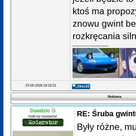
ktoś ma propoz
znowu gwint be
rozkręcania sil
23-05-2026 19:18:21
Reklama
Dawdzio
RE: Śruba gwin
Hold my mustache!
Były różne, m