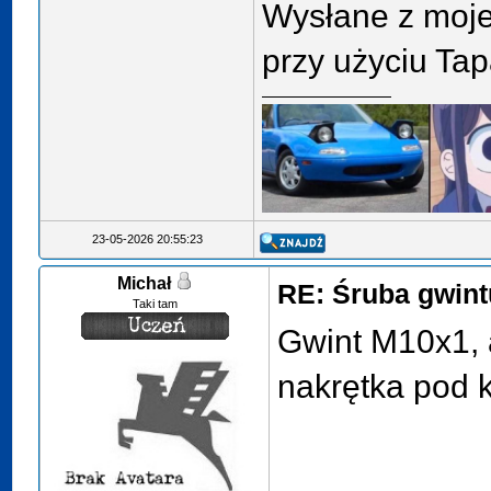
Wysłane z mo
przy użyciu Tap
23-05-2026 20:55:23
Michał
RE: Śruba gwin
Taki tam
Gwint M10x1, 
nakrętka pod 