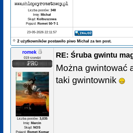
Liczba postów:
348
Imię:
Michał
Skąd:
Kolbuszowa
Pojazd:
Romet 50-T-1
23-05-2026 22:11:57
2 użytkowników postawiło piwo Michał za ten post.
romek
RE: Śruba gwintu ma
019 rzondzi
Można gwintować a
taki gwintownik
Liczba postów:
3,035
Imię:
Marcin
Skąd:
NOS
Pojazd:
Romet Komar