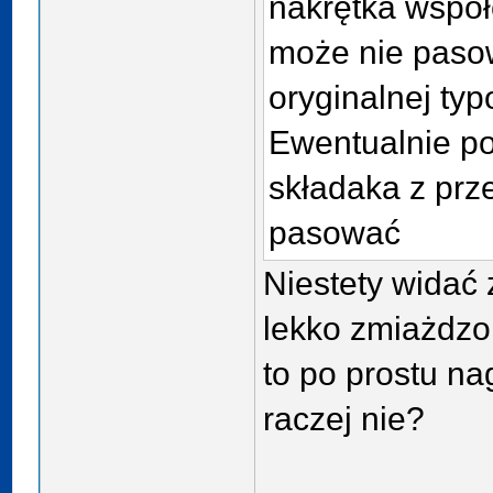
nakrętka współ
może nie pasow
oryginalnej ty
Ewentualnie p
składaka z prz
pasować
Niestety widać 
lekko zmiażdzo
to po prostu na
raczej nie?