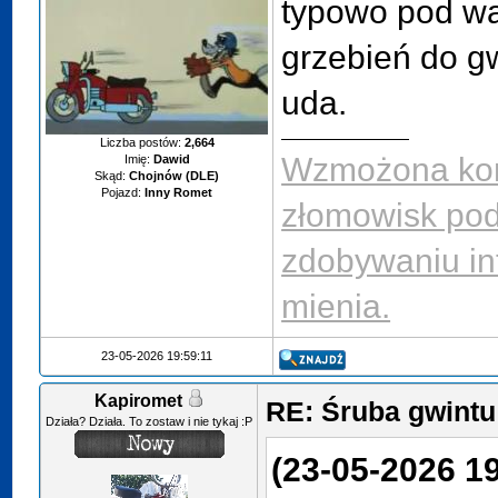
typowo pod wa
grzebień do g
uda.
Liczba postów:
2,664
Wzmożona kon
Imię:
Dawid
Skąd:
Chojnów (DLE)
Pojazd:
Inny Romet
złomowisk po
zdobywaniu in
mienia.
23-05-2026 19:59:11
Kapiromet
RE: Śruba gwint
Działa? Działa. To zostaw i nie tykaj :P
(23-05-2026 19