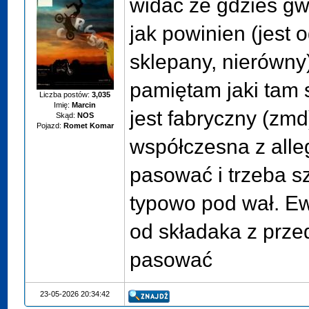
widać że gdzieś gw
jak powinien (jest o
sklepany, nierówny
pamiętam jaki tam s
Liczba postów:
3,035
Imię:
Marcin
jest fabryczny (zmd
Skąd:
NOS
Pojazd:
Romet Komar
współczesna z alle
pasować i trzeba s
typowo pod wał. E
od składaka z prze
pasować
23-05-2026 20:34:42