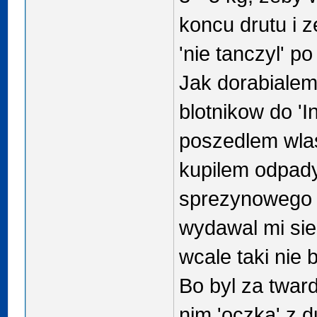
koncu drutu i z
'nie tanczyl' p
Jak dorabialem
blotnikow do 'In
poszedlem wlas
kupilem odpady
sprezynowego /
wydawal mi sie 
wcale taki nie b
Bo byl za twar
nim 'oczka' z d