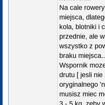
Na cale rowery
miejsca, dlate
kola, blotniki 
przednie, ale 
wszystko z pow
braku miejsca..
Wspornik moze
drutu [ jesli ni
oryginalnego 'na
musisz miec m
3 - 5 kg, zeby 