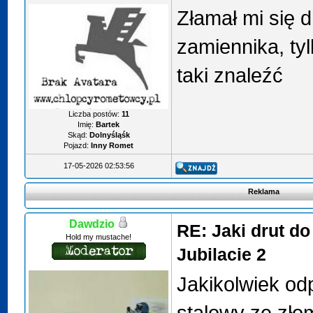
Złamał mi się d
zamiennika, tyl
taki znaleźć
Liczba postów:
11
Imię:
Bartek
Skąd:
Dolnyśląśk
Pojazd:
Inny Romet
17-05-2026 02:53:56
Reklama
Dawdzio
RE: Jaki drut do
Hold my mustache!
Jubilacie 2
Jakikolwiek od
stalowy ze złom