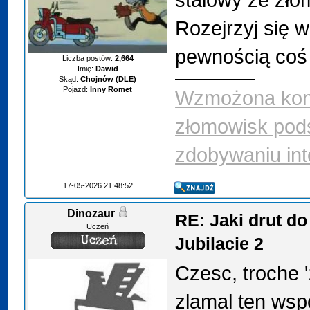
Rozejrzyj się w
pewnością coś 
Liczba postów:
2,664
Imię:
Dawid
Skąd:
Chojnów (DLE)
Pojazd:
Inny Romet
Wzmożona kont
złomowisk pod
zdobywaniu int
17-05-2026 21:48:52
Dinozaur
RE: Jaki drut do
Uczeń
Jubilacie 2
Czesc, troche '
zlamal ten wsp