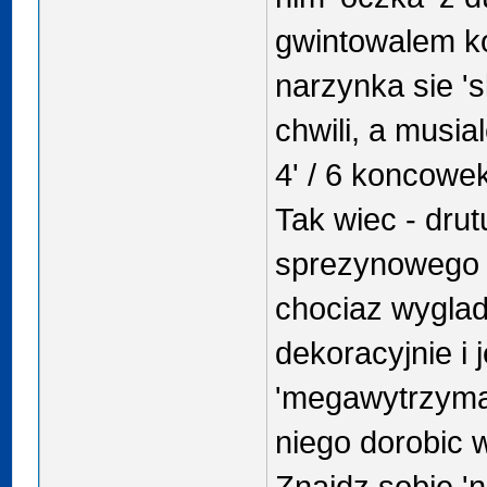
gwintowalem k
narzynka sie '
chwili, a musi
4' / 6 koncowek
Tak wiec - dru
sprezynowego 
chociaz wygla
dekoracyjnie i j
'megawytrzymaly
niego dorobic 
Znajdz sobie 'n