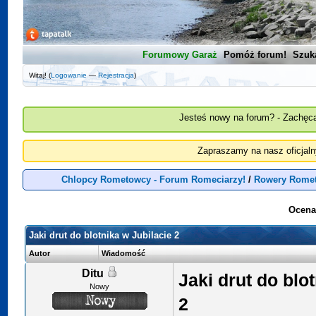
Forumowy Garaż
Pomóż forum!
Szuk
Witaj! (
Logowanie
—
Rejestracja
)
Jesteś nowy na forum? - Zachęca
Zapraszamy na nasz oficjal
Chlopcy Rometowcy - Forum Romeciarzy!
/
Rowery Rome
Ocena
Jaki drut do blotnika w Jubilacie 2
Autor
Wiadomość
Ditu
Jaki drut do blo
Nowy
2