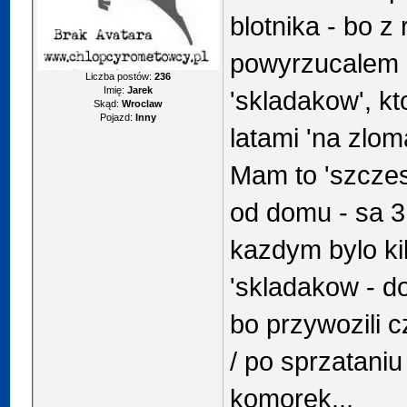
blotnika - bo z
powyrzucalem ko
Liczba postów:
236
Imię:
Jarek
'skladakow', kt
Skąd:
Wroclaw
Pojazd:
Inny
latami 'na zlom
Mam to 'szczes
od domu - sa 3
kazdym bylo ki
'skladakow - do
bo przywozili 
/ po sprzataniu
komorek...