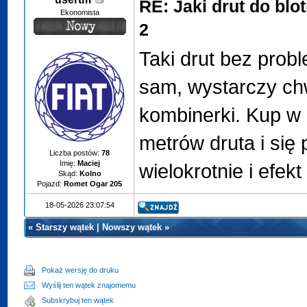
RE: Jaki drut do blo
Ekonomista
2
Taki drut bez prob
sam, wystarczy chw
kombinerki. Kup w
metrów druta i się 
Liczba postów:
78
Imię:
Maciej
wielokrotnie i efekt
Skąd:
Kolno
Pojazd:
Romet Ogar 205
18-05-2026 23:07:54
«
Starszy wątek
|
Nowszy wątek
»
Pokaż wersję do druku
Wyślij ten wątek znajomemu
Subskrybuj ten wątek