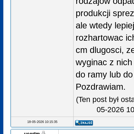
rodzajow odpa
produkcji spre
ale wtedy lepie
rozhartowac ich
cm dlugosci, z
wyginac z nich
do ramy lub do
Pozdrawiam.
(Ten post był os
05-2026 10
18-05-2026 10:15:35
usertm