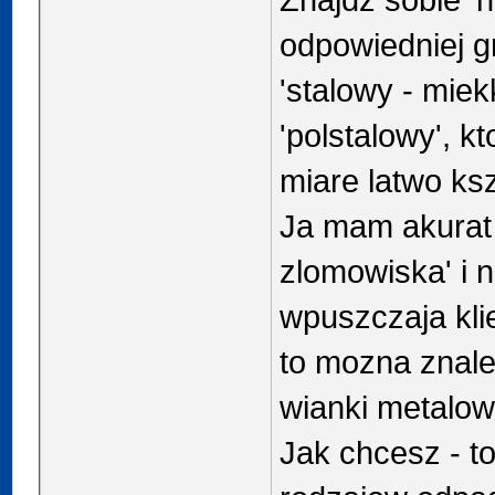
odpowiedniej gr
'stalowy - miek
'polstalowy', k
miare latwo ksz
Ja mam akurat
zlomowiska' i n
wpuszczaja klie
to mozna znale
wianki metalow
Jak chcesz - t