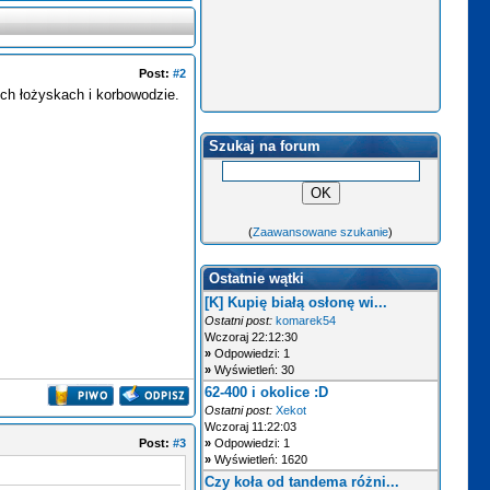
Post:
#2
ych łożyskach i korbowodzie.
Szukaj na forum
(
Zaawansowane szukanie
)
Ostatnie wątki
[K] Kupię białą osłonę wi...
Ostatni post:
komarek54
Wczoraj 22:12:30
»
Odpowiedzi: 1
»
Wyświetleń: 30
62-400 i okolice :D
Ostatni post:
Xekot
Wczoraj 11:22:03
Post:
#3
»
Odpowiedzi: 1
»
Wyświetleń: 1620
Czy koła od tandema różni...