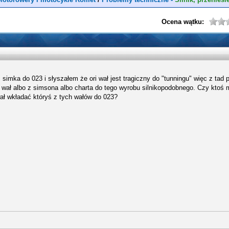
Ocena wątku:
imka do 023 i słyszałem że ori wał jest tragiczny do "tunningu" więc z tad p
ć wał albo z simsona albo charta do tego wyrobu silnikopodobnego. Czy ktoś
ał wkładać któryś z tych wałów do 023?