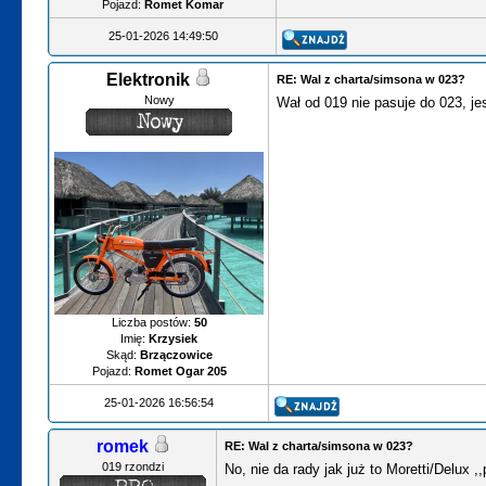
Pojazd:
Romet Komar
25-01-2026 14:49:50
Elektronik
RE: Wal z charta/simsona w 023?
Nowy
Wał od 019 nie pasuje do 023, je
Liczba postów:
50
Imię:
Krzysiek
Skąd:
Brzączowice
Pojazd:
Romet Ogar 205
25-01-2026 16:56:54
romek
RE: Wal z charta/simsona w 023?
019 rzondzi
No, nie da rady jak już to Moretti/Delux 