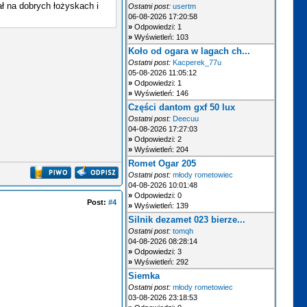
ał na dobrych łożyskach i
Ostatni post:
usertm
06-08-2026 17:20:58
»
Odpowiedzi: 1
»
Wyświetleń: 103
Koło od ogara w lagach ch...
Ostatni post:
Kacperek_77u
05-08-2026 11:05:12
»
Odpowiedzi: 1
»
Wyświetleń: 146
Części dantom gxf 50 lux
Ostatni post:
Deecuu
04-08-2026 17:27:03
»
Odpowiedzi: 2
»
Wyświetleń: 204
Romet Ogar 205
Ostatni post:
młody rometowiec
04-08-2026 10:01:48
»
Odpowiedzi: 0
Post:
#4
»
Wyświetleń: 139
Silnik dezamet 023 bierze...
Ostatni post:
tomqh
04-08-2026 08:28:14
»
Odpowiedzi: 3
»
Wyświetleń: 292
Siemka
Ostatni post:
młody rometowiec
03-08-2026 23:18:53