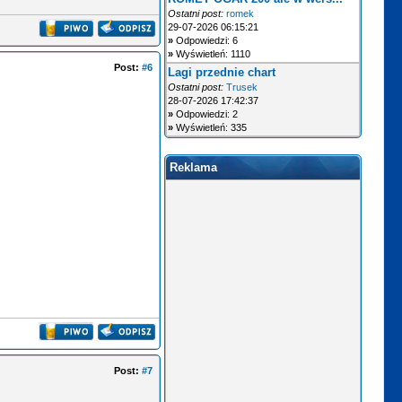
Ostatni post:
romek
29-07-2026 06:15:21
»
Odpowiedzi: 6
»
Wyświetleń: 1110
Post:
#6
Lagi przednie chart
Ostatni post:
Trusek
28-07-2026 17:42:37
»
Odpowiedzi: 2
»
Wyświetleń: 335
Reklama
Post:
#7