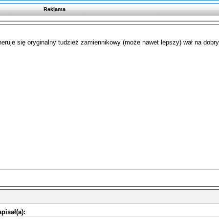
Reklama
generuje się oryginalny tudzież zamiennikowy (może nawet lepszy) wał na dobr
pisał(a):