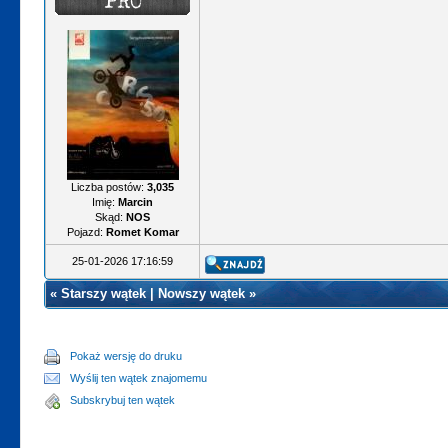
Liczba postów:
3,035
Imię:
Marcin
Skąd:
NOS
Pojazd:
Romet Komar
25-01-2026 17:16:59
«
Starszy wątek
|
Nowszy wątek
»
Pokaż wersję do druku
Wyślij ten wątek znajomemu
Subskrybuj ten wątek