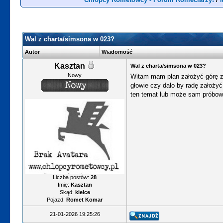
Wal z charta/simsona w 023?
Autor
Wiadomość
Kasztan
Wal z charta/simsona w 023?
Nowy
Witam mam plan założyć górę z s
głowie czy dało by radę założy
ten temat lub może sam próbow
Liczba postów:
28
Imię:
Kasztan
Skąd:
kielce
Pojazd:
Romet Komar
21-01-2026 19:25:26