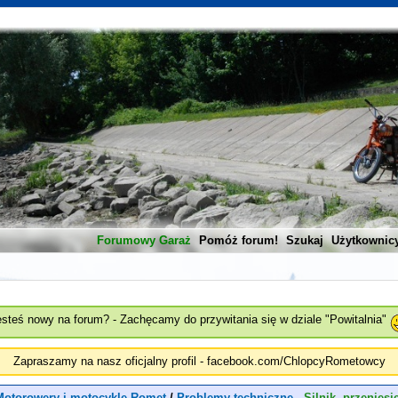
Forumowy Garaż
Pomóż forum!
Szukaj
Użytkownic
esteś nowy na forum? - Zachęcamy do przywitania się w dziale "Powitalnia"
Zapraszamy na nasz oficjalny profil - facebook.com/ChlopcyRometowcy
Motorowery i motocykle Romet
/
Problemy techniczne -
Silnik, przenies