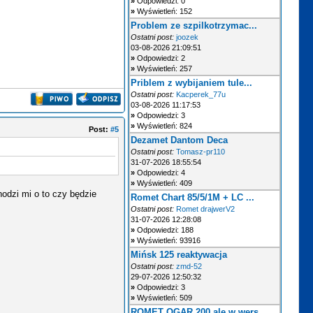
»
Odpowiedzi: 0
»
Wyświetleń: 152
Problem ze szpilkotrzymac...
Ostatni post:
joozek
03-08-2026 21:09:51
»
Odpowiedzi: 2
»
Wyświetleń: 257
Priblem z wybijaniem tule...
Ostatni post:
Kacperek_77u
03-08-2026 11:17:53
»
Odpowiedzi: 3
»
Wyświetleń: 824
Post:
#5
Dezamet Dantom Deca
Ostatni post:
Tomasz-pr110
31-07-2026 18:55:54
»
Odpowiedzi: 4
»
Wyświetleń: 409
odzi mi o to czy będzie
Romet Chart 85/5/1M + LC ...
Ostatni post:
Romet drajwerV2
31-07-2026 12:28:08
»
Odpowiedzi: 188
»
Wyświetleń: 93916
Mińsk 125 reaktywacja
Ostatni post:
zmd-52
29-07-2026 12:50:32
»
Odpowiedzi: 3
»
Wyświetleń: 509
ROMET OGAR 200 ale w wers...