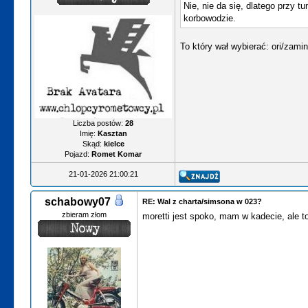
Nie, nie da się, dlatego przy 
korbowodzie.
To który wał wybierać: ori/zami
Liczba postów:
28
Imię:
Kasztan
Skąd:
kielce
Pojazd:
Romet Komar
21-01-2026 21:00:21
schabowy07
RE: Wal z charta/simsona w 023?
zbieram złom
moretti jest spoko, mam w kadecie, ale to