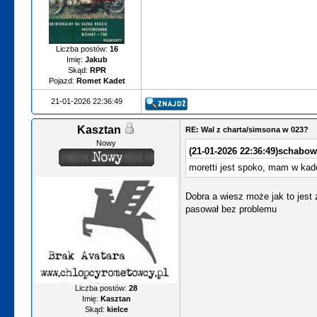
Liczba postów:
16
Imię:
Jakub
Skąd:
RPR
Pojazd:
Romet Kadet
21-01-2026 22:36:49
Kasztan
RE: Wal z charta/simsona w 023?
Nowy
(21-01-2026 22:36:49)
schabowy
moretti jest spoko, mam w kadec
Dobra a wiesz może jak to jest
pasował bez problemu
Liczba postów:
28
Imię:
Kasztan
Skąd:
kielce