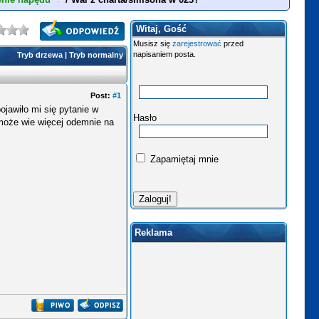
Witaj, Gość
Musisz się
zarejestrować
przed
napisaniem posta.
Tryb drzewa
|
Tryb normalny
Post:
#1
ojawiło mi się pytanie w
Hasło
 może wie więcej odemnie na
Zapamiętaj mnie
Reklama