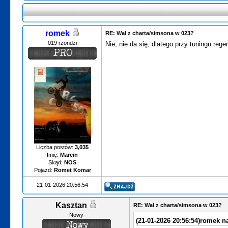
romek
RE: Wal z charta/simsona w 023?
019 rzondzi
Nie, nie da się, dlatego przy tuningu re
Liczba postów:
3,035
Imię:
Marcin
Skąd:
NOS
Pojazd:
Romet Komar
21-01-2026 20:56:54
Kasztan
RE: Wal z charta/simsona w 023?
Nowy
(21-01-2026 20:56:54)
romek na