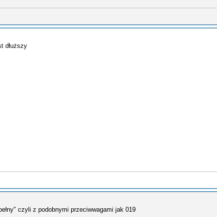
st dłuższy
,,pełny" czyli z podobnymi przeciwwagami jak 019