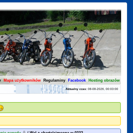
y
Mapa użytkowników
Regulaminy
Facebook
Hosting obrazów
Aktualny czas:
08-08-2026, 00:03:00
ienie napędu
/
Wal z charta/simsona w 023?