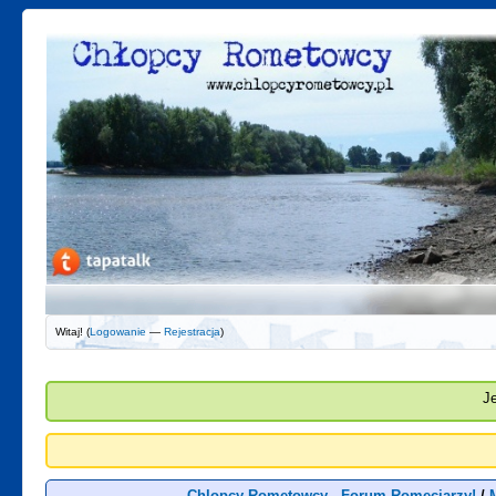
Witaj! (
Logowanie
—
Rejestracja
)
J
Chlopcy Rometowcy - Forum Romeciarzy!
/