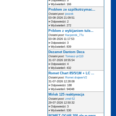
»
Odpowiedzi: 0
»
Wyświetleń: 166
Problem ze szpilkotrzymac...
Ostatni post:
joozek
03-08-2026 21:09:51
»
Odpowiedzi: 2
»
Wyświetleń: 272
Priblem z wybijaniem tule...
Ostatni post:
Kacperek_77u
03-08-2026 11:17:53
»
Odpowiedzi: 3
»
Wyświetleń: 839
Dezamet Dantom Deca
Ostatni post:
Tomasz-pr110
31-07-2026 18:55:54
»
Odpowiedzi: 4
»
Wyświetleń: 432
Romet Chart 85/5/1M + LC ...
Ostatni post:
Romet drajwerV2
31-07-2026 12:28:08
»
Odpowiedzi: 188
»
Wyświetleń: 94048
Mińsk 125 reaktywacja
Ostatni post:
zmd-52
29-07-2026 12:50:32
»
Odpowiedzi: 3
»
Wyświetleń: 530
ROMET OGAR 200 ale w wers...