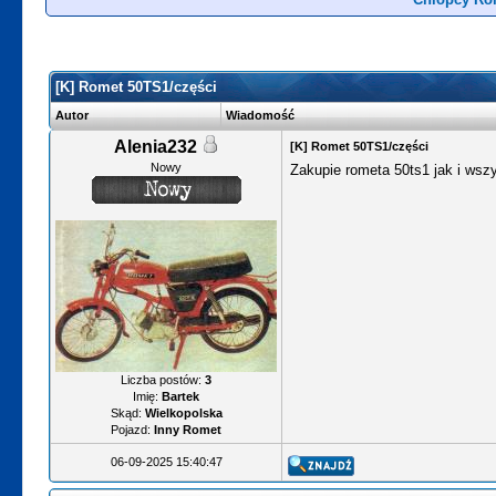
[K] Romet 50TS1/części
Autor
Wiadomość
Alenia232
[K] Romet 50TS1/części
Nowy
Zakupie rometa 50ts1 jak i wsz
Liczba postów:
3
Imię:
Bartek
Skąd:
Wielkopolska
Pojazd:
Inny Romet
06-09-2025 15:40:47