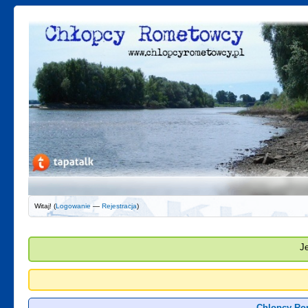
Witaj! (
Logowanie
—
Rejestracja
)
J
Chlopcy Ro