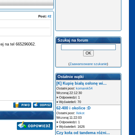
Post:
#2
Szukaj na forum
ej na tel 665296062.
(
Zaawansowane szukanie
)
Ostatnie wątki
[K] Kupię białą osłonę wi...
Ostatni post:
komarek54
Wczoraj 22:12:30
»
Odpowiedzi: 1
»
Wyświetleń: 70
62-400 i okolice :D
Ostatni post:
Xekot
Wczoraj 11:22:03
»
Odpowiedzi: 1
»
Wyświetleń: 1626
Czy koła od tandema różni...