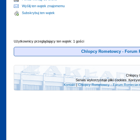
Wyślij ten wątek znajomemu
Subskrybuj ten wątek
Użytkownicy przeglądający ten wątek: 1 gości
Chlopcy Rometowcy - Forum 
Chłopcy 
Serwis wykorzystuje pliki cookies. Korzys
Kontakt
|
Chlopcy Rometowcy - Forum Romeciarz