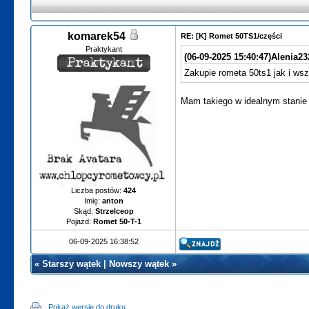
komarek54
RE: [K] Romet 50TS1/części
Praktykant
(06-09-2025 15:40:47)
Alenia23
Zakupie rometa 50ts1 jak i ws
Mam takiego w idealnym stanie 
Liczba postów:
424
Imię:
anton
Skąd:
Strzelceop
Pojazd:
Romet 50-T-1
06-09-2025 16:38:52
«
Starszy wątek
|
Nowszy wątek
»
Pokaż wersję do druku