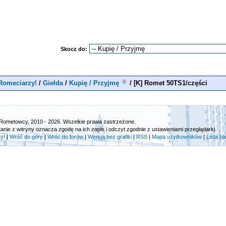
Skocz do:
Romeciarzy!
/
Giełda
/
Kupię / Przyjmę
/
[K] Romet 50TS1/części
Rometowcy, 2010 - 2026. Wszelkie prawa zastrzeżone.
tanie z witryny oznacza zgodę na ich zapis i odczyt zgodnie z ustawieniami przeglądarki.
y!
|
Wróć do góry
|
Wróć do forów
|
Wersja bez grafiki
|
RSS
|
Mapa użytkowników
|
Lista b