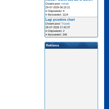
Ostatni post:
romek
29-07-2026 06:15:21
»
Odpowiedzi: 6
»
Wyświetleń: 1124
Lagi przednie chart
Ostatni post:
Trusek
28-07-2026 17:42:37
»
Odpowiedzi: 2
»
Wyświetleń: 348
Reklama