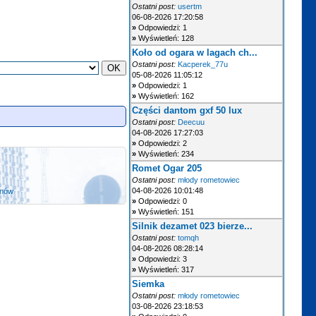
Ostatni post:
usertm
06-08-2026 17:20:58
»
Odpowiedzi: 1
»
Wyświetleń: 128
Koło od ogara w lagach ch...
Ostatni post:
Kacperek_77u
05-08-2026 11:05:12
»
Odpowiedzi: 1
»
Wyświetleń: 162
Części dantom gxf 50 lux
Ostatni post:
Deecuu
04-08-2026 17:27:03
»
Odpowiedzi: 2
»
Wyświetleń: 234
Romet Ogar 205
Ostatni post:
młody rometowiec
04-08-2026 10:01:48
anów
»
Odpowiedzi: 0
»
Wyświetleń: 151
Silnik dezamet 023 bierze...
Ostatni post:
tomqh
04-08-2026 08:28:14
»
Odpowiedzi: 3
»
Wyświetleń: 317
Siemka
Ostatni post:
młody rometowiec
03-08-2026 23:18:53