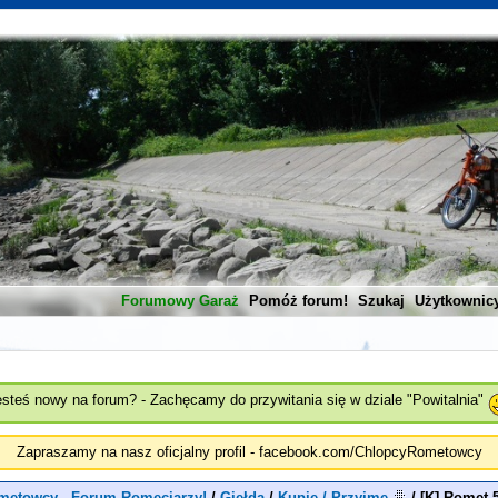
Forumowy Garaż
Pomóż forum!
Szukaj
Użytkownic
esteś nowy na forum? - Zachęcamy do przywitania się w dziale "Powitalnia"
Zapraszamy na nasz oficjalny profil - facebook.com/ChlopcyRometowcy
metowcy - Forum Romeciarzy!
/
Giełda
/
Kupię / Przyjmę
/
[K] Romet 