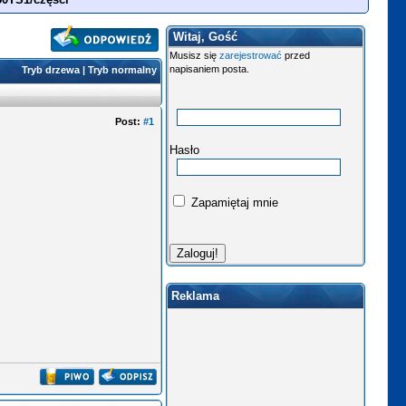
Witaj, Gość
Musisz się
zarejestrować
przed
napisaniem posta.
Tryb drzewa
|
Tryb normalny
Post:
#1
Hasło
Zapamiętaj mnie
Reklama