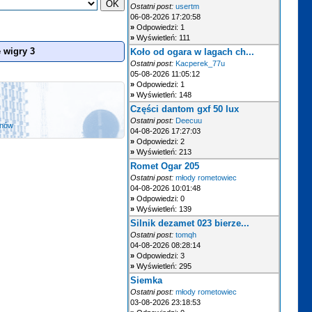
Ostatni post:
usertm
06-08-2026 17:20:58
»
Odpowiedzi: 1
»
Wyświetleń: 111
 wigry 3
Koło od ogara w lagach ch...
Ostatni post:
Kacperek_77u
05-08-2026 11:05:12
»
Odpowiedzi: 1
»
Wyświetleń: 148
Części dantom gxf 50 lux
Ostatni post:
Deecuu
anów
04-08-2026 17:27:03
»
Odpowiedzi: 2
»
Wyświetleń: 213
Romet Ogar 205
Ostatni post:
młody rometowiec
04-08-2026 10:01:48
»
Odpowiedzi: 0
»
Wyświetleń: 139
Silnik dezamet 023 bierze...
Ostatni post:
tomqh
04-08-2026 08:28:14
»
Odpowiedzi: 3
»
Wyświetleń: 295
Siemka
Ostatni post:
młody rometowiec
03-08-2026 23:18:53