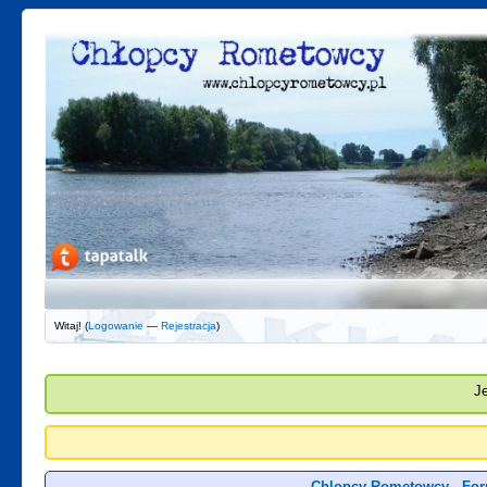
Witaj! (
Logowanie
—
Rejestracja
)
J
Chlopcy Rometowcy - For