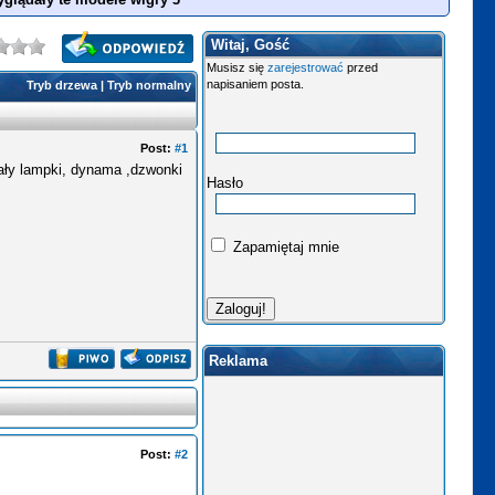
Witaj, Gość
Musisz się
zarejestrować
przed
napisaniem posta.
Tryb drzewa
|
Tryb normalny
Post:
#1
iały lampki, dynama ,dzwonki
Hasło
Zapamiętaj mnie
Reklama
Post:
#2