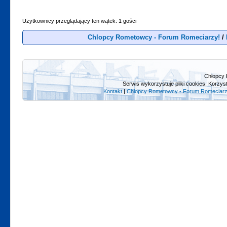
Użytkownicy przeglądający ten wątek: 1 gości
Chlopcy Rometowcy - Forum Romeciarzy!
/
Chłopcy 
Serwis wykorzystuje pliki cookies. Korzys
Kontakt
|
Chlopcy Rometowcy - Forum Romeciarz