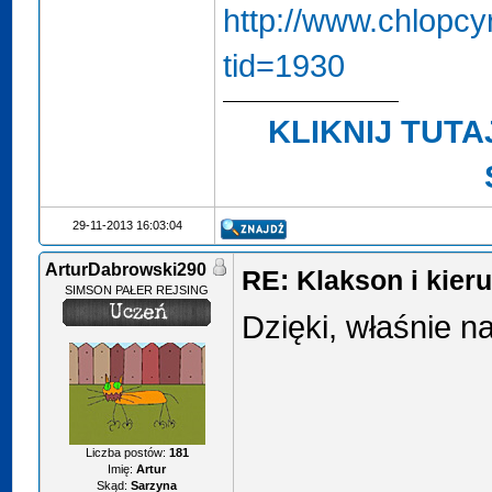
http://www.chlopc
tid=1930
KLIKNIJ TUTA
29-11-2013 16:03:04
ArturDabrowski290
RE: Klakson i kie
SIMSON PAŁER REJSING
Dzięki, właśnie 
Liczba postów:
181
Imię:
Artur
Skąd:
Sarzyna