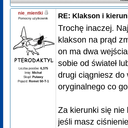
nie_mientki
RE: Klakson i kieru
Pomocny użytkownik
Trochę inaczej. Naj
klakson na prąd zm
on ma dwa wejścia.
sobie od świateł lu
Liczba postów:
6,375
drugi ciągniesz do
Imię:
Michał
Skąd:
Puławy
Pojazd:
Romet 50-T-1
oryginalnego co go
Za kierunki się nie 
jeśli masz ciśnienie