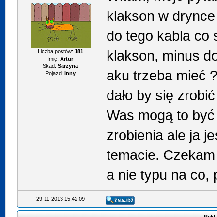
klakson w drynce
do tego kabla co 
klakson, minus do
Liczba postów:
181
Imię:
Artur
Skąd:
Sarzyna
aku trzeba mieć ?
Pojazd:
Inny
dało by się zrobi
Was mogą to być 
zrobienia ale ja 
temacie. Czekam 
a nie typu na co, 
29-11-2013 15:42:09
Rekl