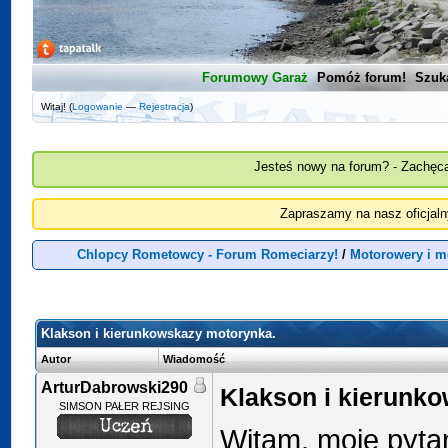
Forumowy Garaż
Pomóż forum!
Szuk
Witaj! (
Logowanie
—
Rejestracja
)
Jesteś nowy na forum? - Zachęca
Zapraszamy na nasz oficjal
Chlopcy Rometowcy - Forum Romeciarzy!
/
Motorowery i m
Klakson i kierunkowskazy motorynka.
Autor
Wiadomość
ArturDabrowski290
Klakson i kierunk
SIMSON PAŁER REJSING
Witam, moje pytan