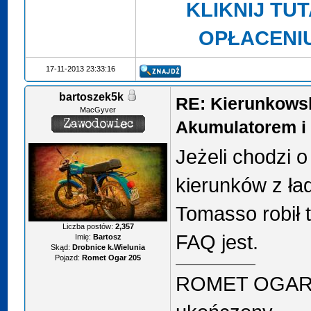
KLIKNIJ TU
OPŁACENI
17-11-2013 23:33:16
bartoszek5k
RE: Kierunkows
MacGyver
Akumulatorem i 
Jeżeli chodzi 
kierunków z ła
Tomasso robił 
Liczba postów:
2,357
FAQ jest.
Imię:
Bartosz
Skąd:
Drobnice k.Wielunia
Pojazd:
Romet Ogar 205
ROMET OGAR 