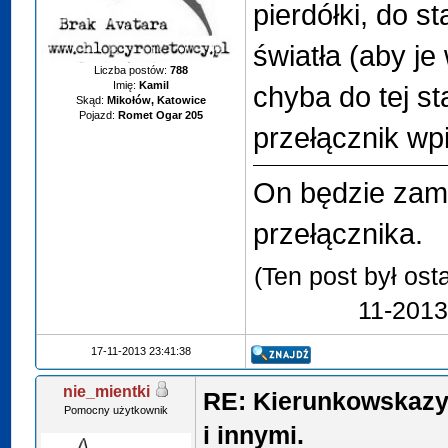
pierdółki, do s
światła (aby je
Liczba postów:
788
Imię:
Kamil
chyba do tej st
Skąd:
Mikołów, Katowice
Pojazd:
Romet Ogar 205
przełącznik wpi
On będzie zami
przełącznika.
(Ten post był os
11-2013
17-11-2013 23:41:38
nie_mientki
RE: Kierunkowskazy
Pomocny użytkownik
i innymi.