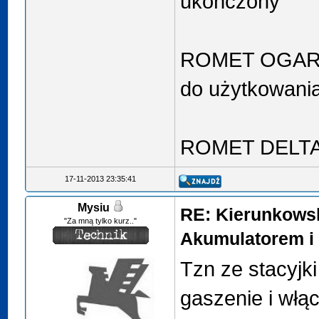
ukończony
ROMET OGAR 2
do użytkowani
ROMET DELTA
17-11-2013 23:35:41
Mysiu
RE: Kierunkows
"Za mną tylko kurz.."
Akumulatorem i 
Tzn ze stacyjki
gaszenie i włąc