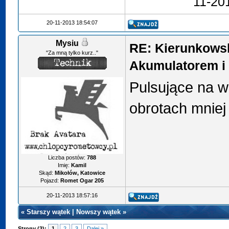
11-20
20-11-2013 18:54:07
Mysiu
RE: Kierunkows
"Za mną tylko kurz.."
Akumulatorem i 
Pulsujące na w
obrotach mniej
Liczba postów:
788
Imię:
Kamil
Skąd:
Mikołów, Katowice
Pojazd:
Romet Ogar 205
20-11-2013 18:57:16
«
Starszy wątek
|
Nowszy wątek
»
Strony (3):
1
2
3
Dalej »