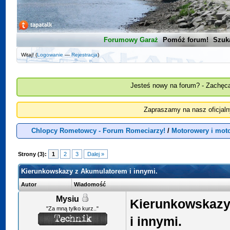
Forumowy Garaż
Pomóż forum!
Szuk
Witaj! (
Logowanie
—
Rejestracja
)
Jesteś nowy na forum? - Zachęca
Zapraszamy na nasz oficjal
Chlopcy Rometowcy - Forum Romeciarzy!
/
Motorowery i mot
Strony (3):
1
2
3
Dalej »
Kierunkowskazy z Akumulatorem i innymi.
Autor
Wiadomość
Mysiu
Kierunkowskazy
"Za mną tylko kurz.."
i innymi.