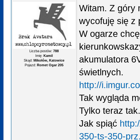
Witam. Z góry 
wycofuję się z 
W ogarze chcę
kierunkowskaz
Liczba postów:
788
Imię:
Kamil
akumulatora 6
Skąd:
Mikołów, Katowice
Pojazd:
Romet Ogar 205
świetlnych.
http://i.imgur
Tak wygląda m
Tylko teraz tak
Jak spiąć
http:
350-ts-350-prz