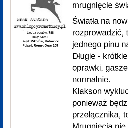
mrugnięcie świ
Światła na now
rozprowadzić, t
Liczba postów:
788
Imię:
Kamil
Skąd:
Mikołów, Katowice
jednego pinu n
Pojazd:
Romet Ogar 205
Długie - krótk
oprawki, gasze
normalnie.
Klakson wykluc
ponieważ będzi
przełącznika, t
Mrugnięcia nie