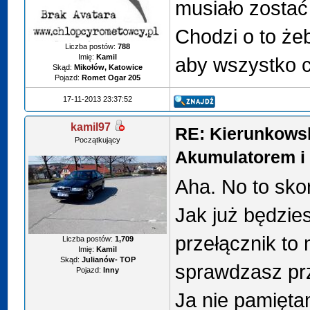
musiało zostać
Chodzi o to że
Liczba postów:
788
Imię:
Kamil
aby wszystko c
Skąd:
Mikołów, Katowice
Pojazd:
Romet Ogar 205
17-11-2013 23:37:52
kamil97
RE: Kierunkows
Początkujący
Akumulatorem i 
Aha. No to skor
Jak już będzies
przełącznik to 
Liczba postów:
1,709
Imię:
Kamil
Skąd:
Julianów- TOP
sprawdzasz prz
Pojazd:
Inny
Ja nie pamiętam