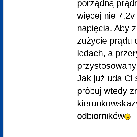
porządną prądn
więcej nie 7,2v 
napięcia. Aby 
zużycie prądu d
ledach, a prze
przystosowany
Jak już uda Ci 
próbuj wtedy zr
kierunkowskazy
odbiorników