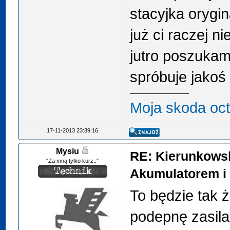
stacyjka orygin
już ci raczej 
jutro poszukam 
spróbuje jakoś
Moja skoda oct
17-11-2013 23:39:16
Mysiu
RE: Kierunkows
"Za mną tylko kurz.."
Akumulatorem i 
To będzie tak 
podepnę zasila