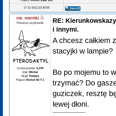
Pojazd:
Romet Ogar 205
17-11-2013 23:30:50
nie_mientki
RE: Kierunkowskazy
Pomocny użytkownik
i innymi.
A chcesz całkiem 
stacyjki w lampie?
Liczba postów:
6,375
Bo po mojemu to w
Imię:
Michał
Skąd:
Puławy
Pojazd:
Romet 50-T-1
trzymać? Do gasze
guziczek, resztę b
lewej dłoni.