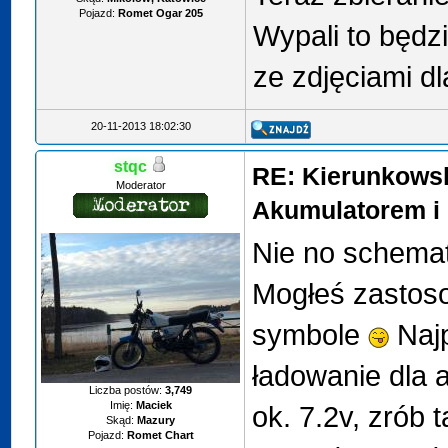
Pojazd:
Romet Ogar 205
Wypali to będz
ze zdjęciami dl
20-11-2013 18:02:30
stqc
RE: Kierunkows
Moderator
Akumulatorem i 
Nie no schemat
Mogłeś zastos
symbole
Najp
ładowanie dla 
Liczba postów:
3,749
Imię:
Maciek
ok. 7.2v, zrób 
Skąd:
Mazury
Pojazd:
Romet Chart