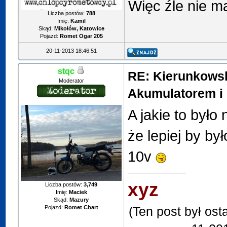
Więc źle nie 
Liczba postów:
788
Imię:
Kamil
Skąd:
Mikołów, Katowice
Pojazd:
Romet Ogar 205
20-11-2013 18:46:51
stqc
RE: Kierunkows
Moderator
Akumulatorem i 
A jakie to było
że lepiej by by
10v
xyz
Liczba postów:
3,749
Imię:
Maciek
Skąd:
Mazury
Pojazd:
Romet Chart
(Ten post był os