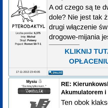
A od czego są te d
dole? Nie jest tak 
drugi włączenie świ
Liczba postów:
6,375
drogowe-mijania j
Imię:
Michał
Skąd:
Puławy
Pojazd:
Romet 50-T-1
KLIKNIJ TU
OPŁACENI
17-11-2013 23:43:05
Mysiu
RE: Kierunkows
"Za mną tylko kurz.."
Akumulatorem i 
Ten obok klaks