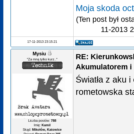
Moja skoda oct
(Ten post był os
11-2013 2
17-11-2013 23:15:21
Mysiu
RE: Kierunkows
"Za mną tylko kurz.."
Akumulatorem i 
Światła z aku i
rometowska st
Liczba postów:
788
Imię:
Kamil
Skąd:
Mikołów, Katowice