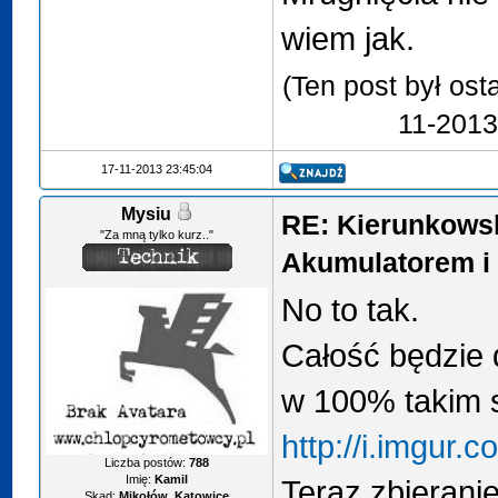
wiem jak.
(Ten post był os
11-2013
17-11-2013 23:45:04
Mysiu
RE: Kierunkows
"Za mną tylko kurz.."
Akumulatorem i 
No to tak.
Całość będzie 
w 100% takim 
http://i.imgur
Liczba postów:
788
Imię:
Kamil
Teraz zbierani
Skąd:
Mikołów, Katowice