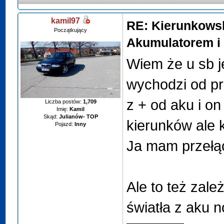
kamil97
RE: Kierunkows
Początkujący
Akumulatorem i 
Wiem że u sb j
wychodzi od pr
z + od aku i on
Liczba postów:
1,709
Imię:
Kamil
Skąd:
Julianów- TOP
kierunków ale k
Pojazd:
Inny
Ja mam przełąc
Ale to też zal
światła z aku n