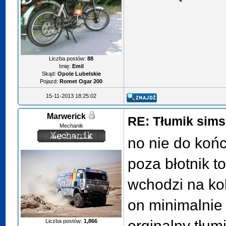
Liczba postów:
88
Imię:
Emil
Skąd:
Opole Lubelskie
Pojazd:
Romet Ogar 200
15-11-2013 18:25:02
Marwerick
RE: Tłumik sims
Mechanik
no nie do końc
poza błotnik t
wchodzi na kol
on minimalnie 
orginalny tłum
Liczba postów:
1,866