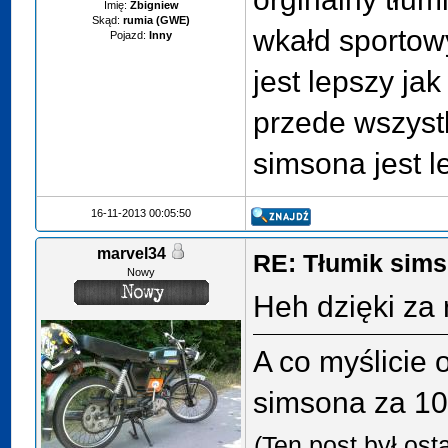
Imię:
Zbigniew
Skąd:
rumia (GWE)
wkałd sportow
Pojazd:
Inny
jest lepszy jak
przede wszystk
simsona jest l
16-11-2013 00:05:50
marvel34
RE: Tłumik sims
Nowy
Heh dzięki za
A co myślicie
simsona za 10
(Ten post był os