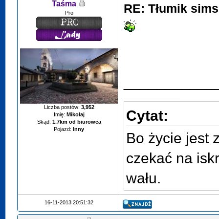
Taśma
RE: Tłumik sims
Pro
___________
Liczba postów:
3,952
Cytat:
Imię:
Mikołaj
Skąd:
1.7km od biurowca
Pojazd:
Inny
Bo życie jest 
czekać na iskr
wału.
16-11-2013 20:51:32