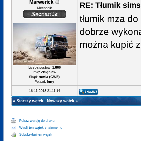
Marwerick
RE: Tłumik sims
Mechanik
tłumik mza do
dobrze wykona
można kupić z
Liczba postów:
1,866
Imię:
Zbigniew
Skąd:
rumia (GWE)
Pojazd:
Inny
16-11-2013 21:11:14
«
Starszy wątek
|
Nowszy wątek
»
Pokaż wersję do druku
Wyślij ten wątek znajomemu
Subskrybuj ten wątek