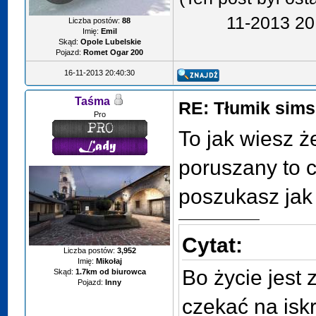
11-2013 20
Liczba postów:
88
Imię:
Emil
Skąd:
Opole Lubelskie
Pojazd:
Romet Ogar 200
16-11-2013 20:40:30
Taśma
RE: Tłumik sims
Pro
To jak wiesz że
poruszany to 
poszukasz jak
Cytat:
Liczba postów:
3,952
Imię:
Mikołaj
Bo życie jest 
Skąd:
1.7km od biurowca
Pojazd:
Inny
czekać na iskr