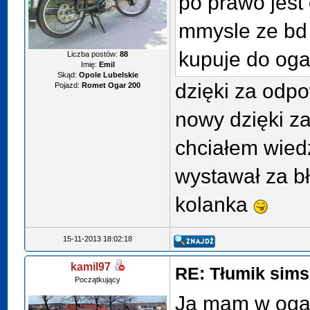
po prawo jest 
mmysle ze bd
kupuje do oga
Liczba postów:
88
Imię:
Emil
Skąd:
Opole Lubelskie
dzięki za odpo
Pojazd:
Romet Ogar 200
nowy dzięki z
chciałem wiedz
wystawał za bł
kolanka
15-11-2013 18:02:18
kamil97
RE: Tłumik sims
Początkujący
Ja mam w ogar