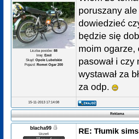
poruszany ale
dowiedzieć cz
będzie się do
moim ogarze, 
Liczba postów:
88
Imię:
Emil
pasował i czy 
Skąd:
Opole Lubelskie
Pojazd:
Romet Ogar 200
wystawał za bł
za odp.
15-11-2013 17:14:08
Reklama
blacha99
RE: Tłumik sims
Uczeń