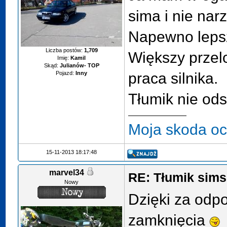
sima i nie nar
Napewno lepsz
Liczba postów:
1,709
Większy przelo
Imię:
Kamil
Skąd:
Julianów- TOP
Pojazd:
Inny
praca silnika.
Tłumik nie odst
Moja skoda oc
15-11-2013 18:17:48
marvel34
RE: Tłumik sims
Nowy
Dzięki za odp
zamknięcia