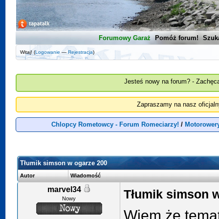
Forumowy Garaż
Pomóż forum!
Szuk
Witaj! (
Logowanie
—
Rejestracja
)
Jesteś nowy na forum? - Zachęca
Zapraszamy na nasz oficjal
Chlopcy Rometowcy - Forum Romeciarzy!
/
Motorowery
Tłumik simson w ogarze 200
Autor
Wiadomość
marvel34
Tłumik simson w
Nowy
Wiem że temat