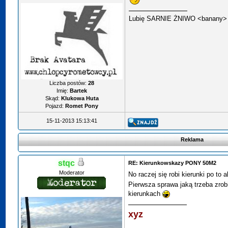
Lubię SARNIE ŻNIWO
<banany
Liczba postów:
28
Imię:
Bartek
Skąd:
Klukowa Huta
Pojazd:
Romet Pony
15-11-2013 15:13:41
Reklama
stqc
RE: Kierunkowskazy PONY 50M2
Moderator
No raczej się robi kierunki po to 
Pierwsza sprawa jaką trzeba zrobi
kierunkach
xyz