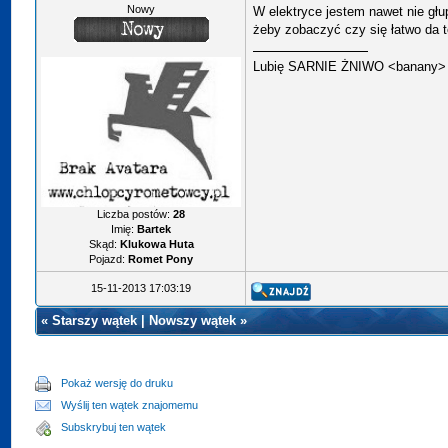
Nowy
W elektryce jestem nawet nie głup
żeby zobaczyć czy się łatwo da t
Lubię SARNIE ŻNIWO
<banany
Liczba postów:
28
Imię:
Bartek
Skąd:
Klukowa Huta
Pojazd:
Romet Pony
15-11-2013 17:03:19
«
Starszy wątek
|
Nowszy wątek
»
Pokaż wersję do druku
Wyślij ten wątek znajomemu
Subskrybuj ten wątek