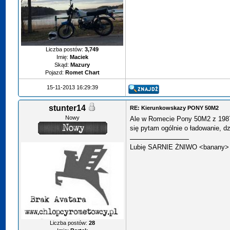
Liczba postów:
3,749
Imię:
Maciek
Skąd:
Mazury
Pojazd:
Romet Chart
15-11-2013 16:29:39
stunter14
RE: Kierunkowskazy PONY 50M2
Nowy
Ale w Romecie Pony 50M2 z 1987 
się pytam ogólnie o ładowanie, dzi
Lubię SARNIE ŻNIWO
<banany
Liczba postów:
28