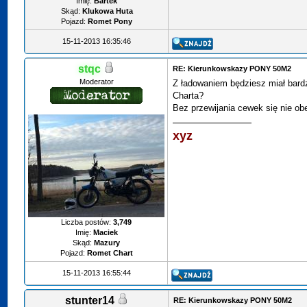
Imię:
Bartek
Skąd:
Klukowa Huta
Pojazd:
Romet Pony
15-11-2013 16:35:46
stqc
RE: Kierunkowskazy PONY 50M2
Moderator
Z ładowaniem będziesz miał bardz
Charta?
Bez przewijania cewek się nie ob
xyz
Liczba postów:
3,749
Imię:
Maciek
Skąd:
Mazury
Pojazd:
Romet Chart
15-11-2013 16:55:44
stunter14
RE: Kierunkowskazy PONY 50M2