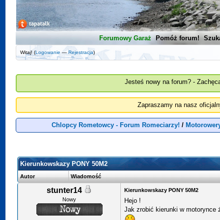
Forumowy Garaż
Pomóż forum!
Szuk
Witaj! (
Logowanie
—
Rejestracja
)
Jesteś nowy na forum? - Zachęca
Zapraszamy na nasz oficjal
Chlopcy Rometowcy - Forum Romeciarzy!
/
Motorowery
Kierunkowskazy PONY 50M2
Autor
Wiadomość
stunter14
Kierunkowskazy PONY 50M2
Nowy
Hejo !
Jak zrobić kierunki w motorynce ż