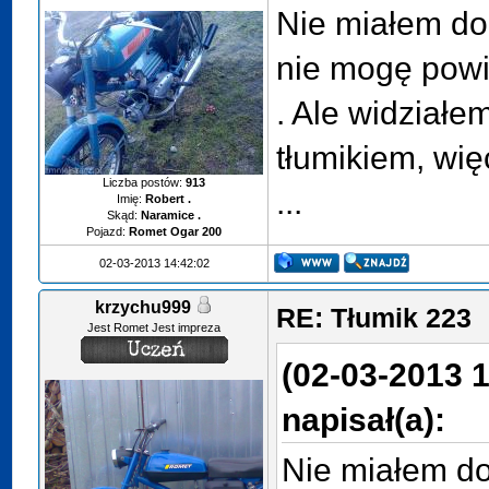
Nie miałem do
nie mogę powi
. Ale widziałe
tłumikiem, wię
Liczba postów:
913
...
Imię:
Robert .
Skąd:
Naramice .
Pojazd:
Romet Ogar 200
02-03-2013 14:42:02
krzychu999
RE: Tłumik 223
Jest Romet Jest impreza
(02-03-2013 1
napisał(a):
Nie miałem d