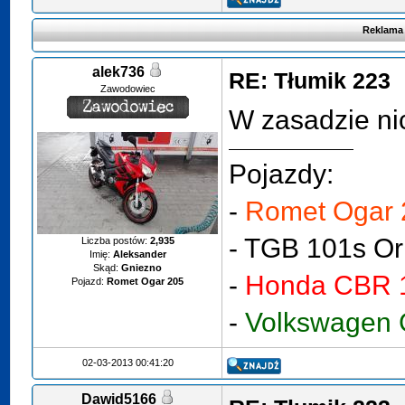
Reklama
alek736
RE: Tłumik 223
Zawodowiec
W zasadzie ni
Pojazdy:
-
Romet Ogar 
-
TGB 101s Or
Liczba postów:
2,935
Imię:
Aleksander
Skąd:
Gniezno
-
Honda CBR 
Pojazd:
Romet Ogar 205
-
Volkswagen G
02-03-2013 00:41:20
Dawid5166