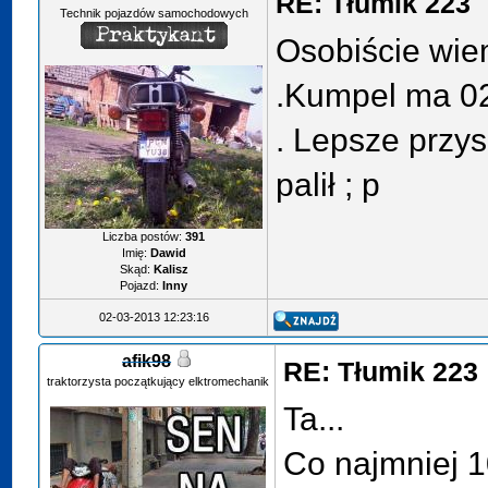
RE: Tłumik 223
Technik pojazdów samochodowych
Osobiście wie
.Kumpel ma 02
. Lepsze przys
palił ; p
Liczba postów:
391
Imię:
Dawid
Skąd:
Kalisz
Pojazd:
Inny
02-03-2013 12:23:16
afik98
RE: Tłumik 223
traktorzysta początkujący elktromechanik
Ta...
Co najmniej 1