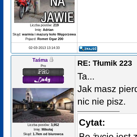
Liczba postów:
219
Imię:
Adrian
Skąd:
warmia i mazury koło Węgorzewa
Pojazd:
Romet Ogar 200
02-03-2013 13:14:33
Taśma
RE: Tłumik 223
Pro
Ta...
Jak masz pierd
nic nie pisz.
Cytat:
Liczba postów:
3,952
Imię:
Mikołaj
Bo życie jest 
Skąd:
1.7km od biurowca