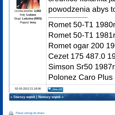
powodzenia abys to
Liczba postów:
2,082
Imię:
Łukasz
Skąd:
Lubzina (RRS)
Romet 50-T1 1980r
Pojazd:
Inny
Romet 50-T1 1981r
Romet ogar 200 19
Cezet 175 487.0 1
Simson Sr50 1987r
Polonez Caro Plus 
02-03-2013 21:18:06
«
Starszy wątek
|
Nowszy wątek
»
Pokaż wersję do druku