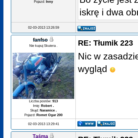
Pojazd:
Inny
iskrę i dwa ob
02-03-2013 13:26:59
fanfso
RE: Tłumik 223
Nie kupuj Skutera .
Nic w zasadzie
wygląd
Liczba postów:
913
Imię:
Robert .
Skąd:
Naramice .
Pojazd:
Romet Ogar 200
02-03-2013 13:29:41
Taśma