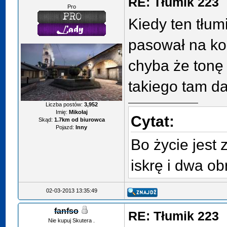
RE: Tłumik 223
Pro
Kiedy ten tłum
pasował na k
chyba że tonę 
takiego tam da
Liczba postów:
3,952
Imię:
Mikołaj
Cytat:
Skąd:
1.7km od biurowca
Pojazd:
Inny
Bo życie jest 
iskrę i dwa ob
02-03-2013 13:35:49
fanfso
RE: Tłumik 223
Nie kupuj Skutera .