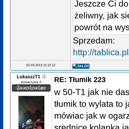
Jeszcze Ci do
żeliwny, jak si
powrót na wys
Sprzedam:
http://tablica
02-03-2013 21:10:12
LukaszzT1
RE: Tłumik 223
Komarzysta :F
w 50-T1 jak nie da
tłumik to wylata to
mówiac jak w ogar
srednice kolanka ja