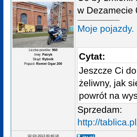
w Dezamecie 
Moje pojazdy.
Liczba postów:
960
Cytat:
Imię:
Patryk
Skąd:
Rybnik
Pojazd:
Romet Ogar 200
Jeszcze Ci do
żeliwny, jak si
powrót na wys
Sprzedam:
http://tablica
02-03-2013 00:40:18