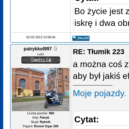
Bo życie jest 
iskrę i dwa ob
02-03-2013 14:58:06
patrykkol997
RE: Tłumik 223
LwG
a można coś z
aby był jakiś 
Moje pojazdy.
Liczba postów:
960
Cytat:
Imię:
Patryk
Skąd:
Rybnik
Pojazd:
Romet Ogar 200