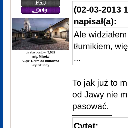
(02-03-2013 1
napisał(a):
Ale widziałem
tłumikiem, wię
Liczba postów:
3,952
...
Imię:
Mikołaj
Skąd:
1.7km od biurowca
Pojazd:
Inny
To jak już to m
od Jawy nie m
pasować.
Cytat: