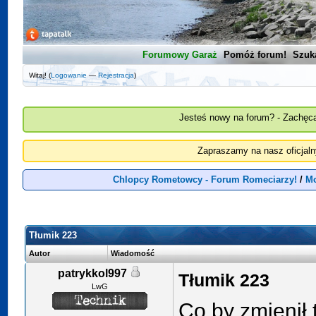
Forumowy Garaż
Pomóż forum!
Szuk
Witaj! (
Logowanie
—
Rejestracja
)
Jesteś nowy na forum? - Zachęca
Zapraszamy na nasz oficjal
Chlopcy Rometowcy - Forum Romeciarzy!
/
Mo
Tłumik 223
Autor
Wiadomość
patrykkol997
Tłumik 223
LwG
Co by zmienił 