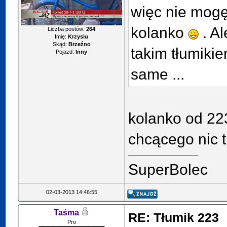
więc nie mogę
kolanko
. A
Liczba postów:
264
Imię:
Krzysiu
Skąd:
Brzeźno
takim tłumikie
Pojazd:
Inny
same ...
kolanko od 223
chcącego nic 
SuperBolec
02-03-2013 14:46:55
Taśma
RE: Tłumik 223
Pro