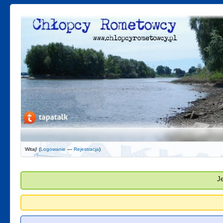
Witaj! (
Logowanie
—
Rejestracja
)
J