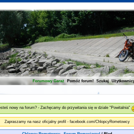
Forumowy Garaż
Pomóż forum!
Szukaj
Użytkownic
esteś nowy na forum? - Zachęcamy do przywitania się w dziale "Powitalnia"
Zapraszamy na nasz oficjalny profil - facebook.com/ChlopcyRometowcy
Chlopcy Rometowcy - Forum Romeciarzy!
/
Blad