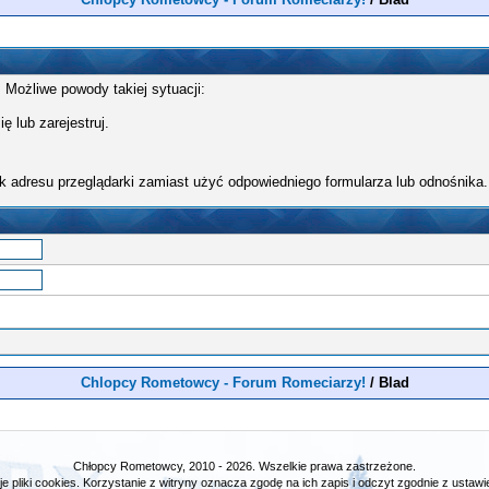
 Możliwe powody takiej sytuacji:
ę lub zarejestruj.
k adresu przeglądarki zamiast użyć odpowiedniego formularza lub odnośnika.
Chlopcy Rometowcy - Forum Romeciarzy!
/
Blad
Chłopcy Rometowcy, 2010 - 2026. Wszelkie prawa zastrzeżone.
e pliki cookies. Korzystanie z witryny oznacza zgodę na ich zapis i odczyt zgodnie z ustawie