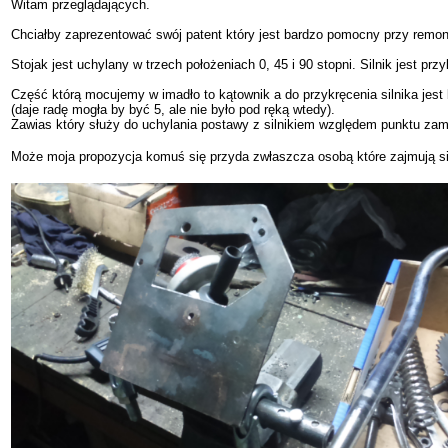
Witam przeglądających.
Chciałby zaprezentować swój patent który jest bardzo pomocny przy remonc
Stojak jest uchylany w trzech położeniach 0, 45 i 90 stopni. Silnik jest 
Część którą mocujemy w imadło to kątownik a do przykręcenia silnika jes
(daje radę mogła by być 5, ale nie było pod ręką wtedy).
Zawias który służy do uchylania postawy z silnikiem względem punktu zamo
Może moja propozycja komuś się przyda zwłaszcza osobą które zajmują si