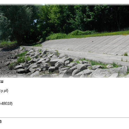
ku
y.pl
)
d=48018
)
3