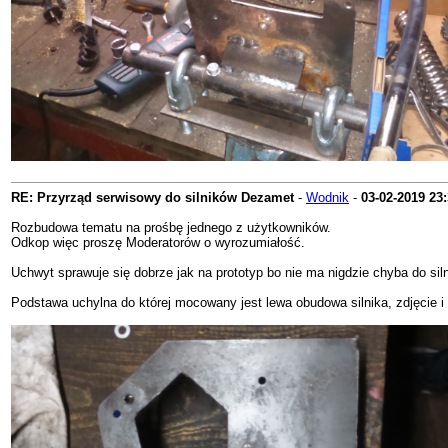
RE: Przyrząd serwisowy do silników Dezamet
-
Wodnik
-
03-02-2019
23:
Rozbudowa tematu na prośbę jednego z użytkowników.
Odkop więc proszę Moderatorów o wyrozumiałość.
Uchwyt sprawuje się dobrze jak na prototyp bo nie ma nigdzie chyba do s
Podstawa uchylna do której mocowany jest lewa obudowa silnika, zdjęcie i