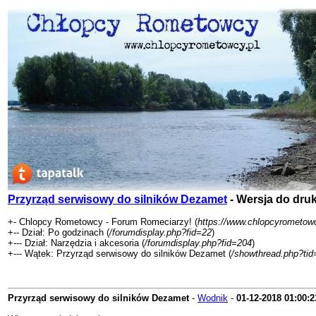
Przyrząd serwisowy do silników Dezamet
- Wersja do dru
+- Chlopcy Rometowcy - Forum Romeciarzy! (
https://www.chlopcyrometowc
+-- Dział: Po godzinach (
/forumdisplay.php?fid=22
)
+--- Dział: Narzędzia i akcesoria (
/forumdisplay.php?fid=204
)
+--- Wątek: Przyrząd serwisowy do silników Dezamet (
/showthread.php?ti
Przyrząd serwisowy do silników Dezamet
-
Wodnik
-
01-12-2018
01:00:2