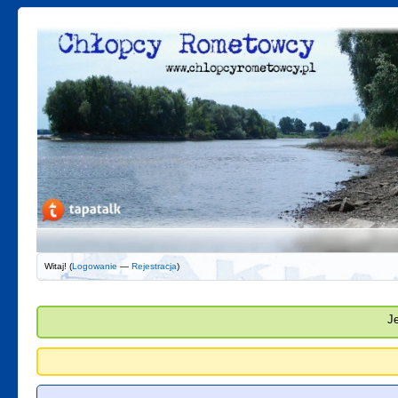
Witaj! (
Logowanie
—
Rejestracja
)
J