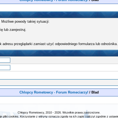
 Możliwe powody takiej sytuacji:
ę lub zarejestruj.
k adresu przeglądarki zamiast użyć odpowiedniego formularza lub odnośnika.
Chlopcy Rometowcy - Forum Romeciarzy!
/
Blad
Chłopcy Rometowcy, 2010 - 2026. Wszelkie prawa zastrzeżone.
e pliki cookies. Korzystanie z witryny oznacza zgodę na ich zapis i odczyt zgodnie z ustawie