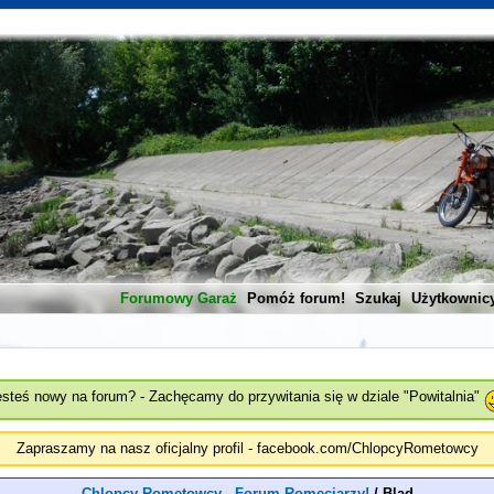
Forumowy Garaż
Pomóż forum!
Szukaj
Użytkownic
esteś nowy na forum? - Zachęcamy do przywitania się w dziale "Powitalnia"
Zapraszamy na nasz oficjalny profil - facebook.com/ChlopcyRometowcy
Chlopcy Rometowcy - Forum Romeciarzy!
/
Blad