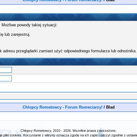
 Możliwe powody takiej sytuacji:
ę lub zarejestruj.
k adresu przeglądarki zamiast użyć odpowiedniego formularza lub odnośnika.
Chlopcy Rometowcy - Forum Romeciarzy!
/
Blad
Chłopcy Rometowcy, 2010 - 2026. Wszelkie prawa zastrzeżone.
e pliki cookies. Korzystanie z witryny oznacza zgodę na ich zapis i odczyt zgodnie z ustawie