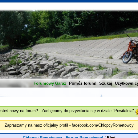
Forumowy Garaż
Pomóż forum!
Szukaj
Użytkownic
esteś nowy na forum? - Zachęcamy do przywitania się w dziale "Powitalnia"
Zapraszamy na nasz oficjalny profil - facebook.com/ChlopcyRometowcy
Chlopcy Rometowcy - Forum Romeciarzy!
/
Blad