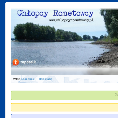
Witaj! (
Logowanie
—
Rejestracja
)
J