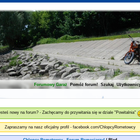
Forumowy Garaż
Pomóż forum!
Szukaj
Użytkownic
esteś nowy na forum? - Zachęcamy do przywitania się w dziale "Powitalnia"
Zapraszamy na nasz oficjalny profil - facebook.com/ChlopcyRometowcy
Chlopcy Rometowcy - Forum Romeciarzy!
/
Blad