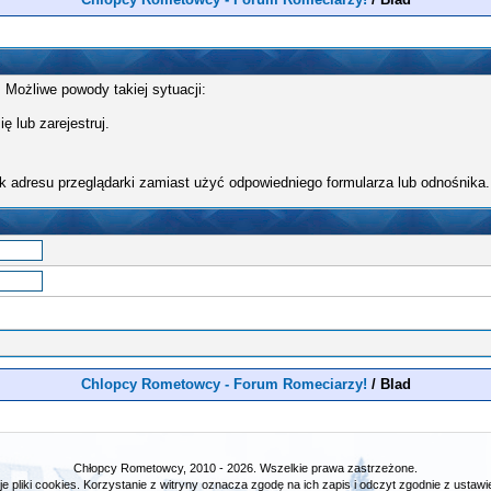
 Możliwe powody takiej sytuacji:
ę lub zarejestruj.
k adresu przeglądarki zamiast użyć odpowiedniego formularza lub odnośnika.
Chlopcy Rometowcy - Forum Romeciarzy!
/
Blad
Chłopcy Rometowcy, 2010 - 2026. Wszelkie prawa zastrzeżone.
e pliki cookies. Korzystanie z witryny oznacza zgodę na ich zapis i odczyt zgodnie z ustawie