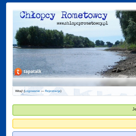
Witaj! (
Logowanie
—
Rejestracja
)
J