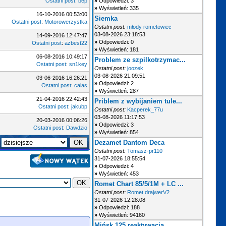
Ostatni post
:
bep
»
Odpowiedzi: 3
»
Wyświetleń: 335
16-10-2016 00:53:00
Siemka
Ostatni post
:
Motorowerzystka
Ostatni post:
młody rometowiec
03-08-2026 23:18:53
14-09-2016 12:47:47
»
Odpowiedzi: 0
Ostatni post
:
azbest22
»
Wyświetleń: 181
06-08-2016 10:49:17
Problem ze szpilkotrzymac...
Ostatni post
:
sn1key
Ostatni post:
joozek
03-08-2026 21:09:51
03-06-2016 16:26:21
»
Odpowiedzi: 2
Ostatni post
:
calas
»
Wyświetleń: 287
21-04-2016 22:42:43
Priblem z wybijaniem tule...
Ostatni post
:
jakubp
Ostatni post:
Kacperek_77u
03-08-2026 11:17:53
20-03-2016 00:06:26
»
Odpowiedzi: 3
Ostatni post
:
Dawdzio
»
Wyświetleń: 854
Dezamet Dantom Deca
Ostatni post:
Tomasz-pr110
31-07-2026 18:55:54
»
Odpowiedzi: 4
»
Wyświetleń: 453
Romet Chart 85/5/1M + LC ...
Ostatni post:
Romet drajwerV2
31-07-2026 12:28:08
»
Odpowiedzi: 188
»
Wyświetleń: 94160
Mińsk 125 reaktywacja