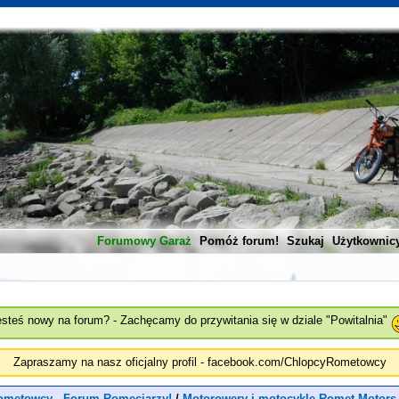
Forumowy Garaż
Pomóż forum!
Szukaj
Użytkownic
esteś nowy na forum? - Zachęcamy do przywitania się w dziale "Powitalnia"
Zapraszamy na nasz oficjalny profil - facebook.com/ChlopcyRometowcy
ometowcy - Forum Romeciarzy!
/
Motorowery i motocykle Romet Motors