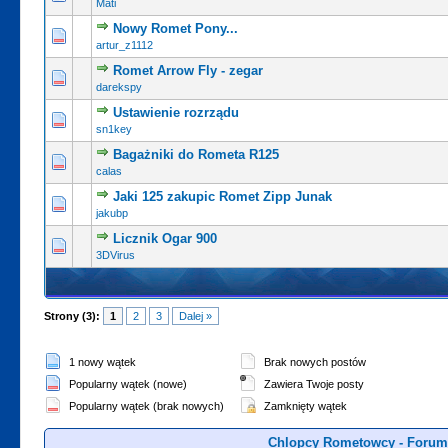
Mati
Nowy Romet Pony...
0 głosów - średnia ocena: 0 na 5 gwiazdek
1
2
3
4
5
artur_z1112
Romet Arrow Fly - zegar
0 głosów - średnia ocena: 0 na 5 gwiazdek
1
2
3
4
5
darekspy
Ustawienie rozrządu
0 głosów - średnia ocena: 0 na 5 gwiazdek
1
2
3
4
5
sn1key
Bagażniki do Rometa R125
0 głosów - średnia ocena: 0 na 5 gwiazdek
1
2
3
4
5
calas
Jaki 125 zakupic Romet Zipp Junak
0 głosów - średnia ocena: 0 na 5 gwiazdek
1
2
3
4
5
jakubp
Licznik Ogar 900
0 głosów - średnia ocena: 0 na 5 gwiazdek
1
2
3
4
5
3DVirus
Strony (3):
1
2
3
Dalej »
1 nowy wątek
Brak nowych postów
Popularny wątek (nowe)
Zawiera Twoje posty
Popularny wątek (brak nowych)
Zamknięty wątek
Chlopcy Rometowcy - Forum