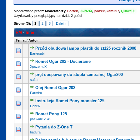
Moderowane przez:
Moderatorzy,
Bartek
,
JGNZM
,
joozek
,
kamil97
,
Quake96
Użytkownicy przeglądający ten dział: 2 gości
Strony (3):
1
2
3
Dalej »
RM
-
Inne
Temat
/
Autor
Przód obudowa lampa plastik do zt125 rocznik 2008
0 głosów - średnia ocena: 0 na 5 gwiazdek
1
2
3
4
5
Bartecubi
Romet Ogar 202 - Docieranie
0 głosów - średnia ocena: 0 na 5 gwiazdek
1
2
3
4
5
XpszemoX
pręt dospawany do stopki centralnej Ogar200
0 głosów - średnia ocena: 0 na 5 gwiazdek
1
2
3
4
5
sa1at
Olej Romet Ogar 202
0 głosów - średnia ocena: 0 na 5 gwiazdek
1
2
3
4
5
Farmiro
Instrukcja Romet Pony monster 125
0 głosów - średnia ocena: 0 na 5 gwiazdek
1
2
3
4
5
Dani97
Romet Pony 125
0 głosów - średnia ocena: 0 na 5 gwiazdek
1
2
3
4
5
paswah12345
Pytania do Z-One T
0 głosów - średnia ocena: 0 na 5 gwiazdek
1
2
3
4
5
badvra