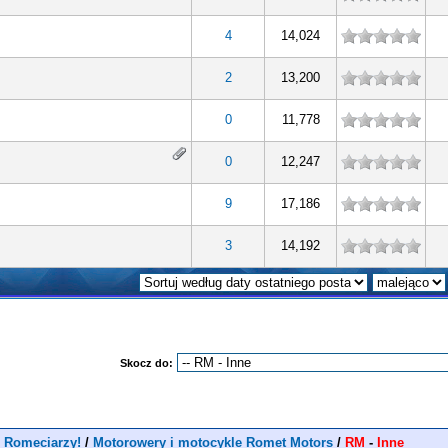
4
14,024
2
13,200
0
11,778
0
12,247
9
17,186
3
14,192
Skocz do:
 Romeciarzy!
/
Motorowery i motocykle Romet Motors
/
RM
-
Inne