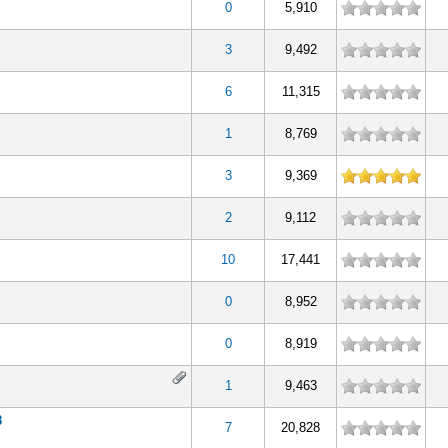
0
5,910
3
9,492
6
11,315
1
8,769
k
3
9,369
2
9,112
10
17,441
0
8,952
0
8,919
1
9,463
8
7
20,828