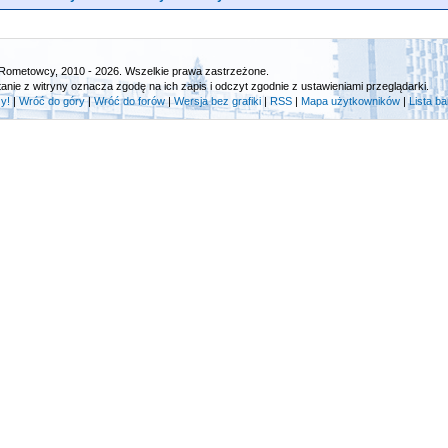
Rometowcy, 2010 - 2026. Wszelkie prawa zastrzeżone.
tanie z witryny oznacza zgodę na ich zapis i odczyt zgodnie z ustawieniami przeglądarki.
y!
|
Wróć do góry
|
Wróć do forów
|
Wersja bez grafiki
|
RSS
|
Mapa użytkowników
|
Lista b