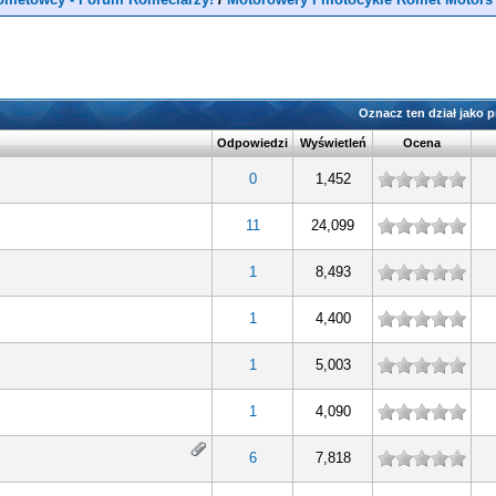
Oznacz ten dział jako 
Odpowiedzi
Wyświetleń
Ocena
0
1,452
11
24,099
1
8,493
1
4,400
1
5,003
1
4,090
6
7,818