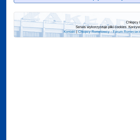
Chłopcy 
Serwis wykorzystuje pliki cookies. Korzys
Kontakt
|
Chlopcy Rometowcy - Forum Romeciarz