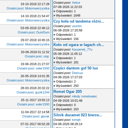
Ostatni post:
Xekot
19-10-2018 22:17:28
07-08-2026 11:22:03
Ostatni post
:
Motorowerzystka
»
Odpowiedzi: 1
»
Wyświetleń: 1648
14-10-2018 21:54:47
Ostatni post
:
Motorowerzystka
Czy koła od tandema różni...
Ostatni post:
usertm
03-09-2018 22:46:12
06-08-2026 17:20:58
Ostatni post
:
DumDum
»
Odpowiedzi: 1
»
Wyświetleń: 156
29-07-2018 10:45:15
Ostatni post
:
Motorowerzystka
Koło od ogara w lagach ch...
Ostatni post:
Kacperek_77u
20-06-2018 01:11:52
05-08-2026 11:05:12
Ostatni post
:
stqc
»
Odpowiedzi: 1
»
Wyświetleń: 181
19-06-2018 21:27:07
Części dantom gxf 50 lux
Ostatni post
:
seler1500
Ostatni post:
Deecuu
26-05-2018 14:01:35
04-08-2026 17:27:03
Ostatni post
:
Motorowerzystka
»
Odpowiedzi: 2
»
Wyświetleń: 250
28-03-2018 20:32:22
Romet Ogar 205
Ostatni post
:
guzik1244
Ostatni post:
młody rometowiec
25-11-2017 19:55:13
04-08-2026 10:01:48
Ostatni post
:
seler1500
»
Odpowiedzi: 0
»
Wyświetleń: 163
11-04-2017 22:14:58
Silnik dezamet 023 bierze...
Ostatni post
:
glurak
Ostatni post:
tomqh
07-01-2017 00:02:28
04-08-2026 08:28:14