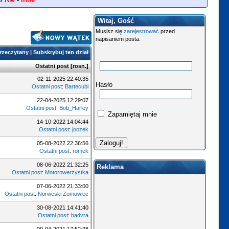
Witaj, Gość
Musisz się
zarejestrować
przed
napisaniem posta.
przeczytany
|
Subskrybuj ten dział
Ostatni post
[
rosn.
]
02-11-2025 22:40:35
Hasło
Ostatni post
:
Bartecubi
22-04-2025 12:29:07
Ostatni post
:
Bob_Harley
Zapamiętaj mnie
14-10-2022 14:04:44
Ostatni post
:
joozek
05-08-2022 22:36:56
Ostatni post
:
romek
08-06-2022 21:32:25
Reklama
Ostatni post
:
Motorowerzystka
07-06-2022 21:33:00
Ostatni post
:
Norweski Zomowiec
30-08-2021 14:41:40
Ostatni post
:
badvra