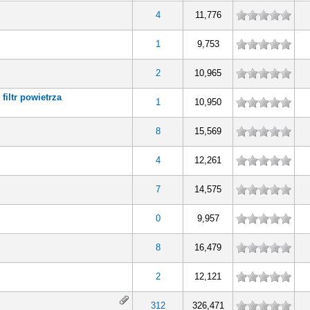
4
11,776
1
9,753
2
10,965
filtr powietrza
1
10,950
8
15,569
4
12,261
7
14,575
0
9,957
8
16,479
2
12,121
312
326,471