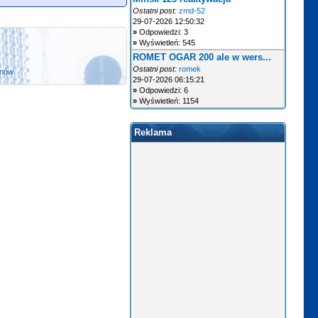
Ostatni post:
zmd-52
29-07-2026 12:50:32
»
Odpowiedzi: 3
»
Wyświetleń: 545
ROMET OGAR 200 ale w wers...
Ostatni post:
romek
anów
29-07-2026 06:15:21
»
Odpowiedzi: 6
»
Wyświetleń: 1154
Reklama