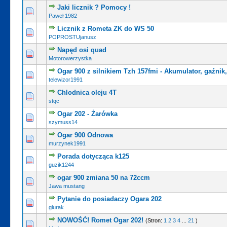
Jaki licznik ? Pomocy !
0 głosów - średnia ocena: 0 na 5 gwiazdek
1
2
3
4
5
Paweł 1982
Licznik z Rometa ZK do WS 50
0 głosów - średnia ocena: 0 na 5 gwiazdek
1
2
3
4
5
POPROSTUjanusz
Napęd osi quad
0 głosów - średnia ocena: 0 na 5 gwiazdek
1
2
3
4
5
Motorowerzystka
Ogar 900 z silnikiem Tzh 157fmi - Akumulator, gaźnik, 
0 głosów - średnia ocena: 0 na 5 gwiazdek
1
2
3
4
5
telewizor1991
Chlodnica oleju 4T
0 głosów - średnia ocena: 0 na 5 gwiazdek
1
2
3
4
5
stqc
Ogar 202 - Żarówka
0 głosów - średnia ocena: 0 na 5 gwiazdek
1
2
3
4
5
szymuss14
Ogar 900 Odnowa
0 głosów - średnia ocena: 0 na 5 gwiazdek
1
2
3
4
5
murzynek1991
Porada dotycząca k125
0 głosów - średnia ocena: 0 na 5 gwiazdek
1
2
3
4
5
guzik1244
ogar 900 zmiana 50 na 72ccm
0 głosów - średnia ocena: 0 na 5 gwiazdek
1
2
3
4
5
Jawa mustang
Pytanie do posiadaczy Ogara 202
0 głosów - średnia ocena: 0 na 5 gwiazdek
1
2
3
4
5
glurak
NOWOŚĆ! Romet Ogar 202!
(Stron:
1
2
3
4
...
21
)
0 głosów - średnia ocena: 0 na 5 gwiazdek
1
2
3
4
5