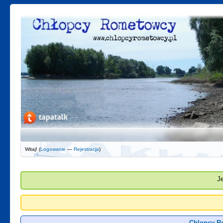
Witaj! (
Logowanie
—
Rejestracja
)
J
Chlopcy R