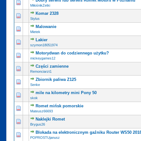
Dobry serwis lub serwis Romet Motors w Poznaniu
0 głosów - średnia ocena: 0 na 5 gwiazdek
1
2
3
4
5
MiłośnikZetki
Komar 2328
0 głosów - średnia ocena: 0 na 5 gwiazdek
1
2
3
4
5
Stylus
Malowanie
0 głosów - średnia ocena: 0 na 5 gwiazdek
1
2
3
4
5
Mietek
Lakier
0 głosów - średnia ocena: 0 na 5 gwiazdek
1
2
3
4
5
szymon18051974
Motorydwan do codziennego użytku?
1 głosów - średnia ocena: 5 na 5 gwiazde
1
2
3
4
5
mickeygames12
Części zamienne
0 głosów - średnia ocena: 0 na 5 gwiazdek
1
2
3
4
5
Remonciarzt1
Zbiornik paliwa Z125
0 głosów - średnia ocena: 0 na 5 gwiazdek
1
2
3
4
5
Senke
mile na kilometry mini Pony 50
0 głosów - średnia ocena: 0 na 5 gwiazdek
1
2
3
4
5
skok
Romet mińsk pomorskie
0 głosów - średnia ocena: 0 na 5 gwiazdek
1
2
3
4
5
Mateusz66693
Naklejki Romet
0 głosów - średnia ocena: 0 na 5 gwiazdek
1
2
3
4
5
Brygus26
Blokada na elektronicznym gaźniku Router WS50 201
0 głosów - średnia ocena: 0 na 5 gwiazdek
1
2
3
4
5
POPROSTUjanusz