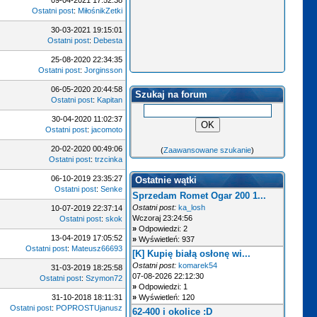
09-04-2021 17:52:38
Ostatni post
:
MiłośnikZetki
30-03-2021 19:15:01
Ostatni post
:
Debesta
25-08-2020 22:34:35
Ostatni post
:
Jorginsson
06-05-2020 20:44:58
Szukaj na forum
Ostatni post
:
Kapitan
30-04-2020 11:02:37
Ostatni post
:
jacomoto
20-02-2020 00:49:06
(
Zaawansowane szukanie
)
Ostatni post
:
trzcinka
06-10-2019 23:35:27
Ostatnie wątki
Ostatni post
:
Senke
Sprzedam Romet Ogar 200 1...
Ostatni post:
ka_losh
10-07-2019 22:37:14
Wczoraj 23:24:56
Ostatni post
:
skok
»
Odpowiedzi: 2
13-04-2019 17:05:52
»
Wyświetleń: 937
Ostatni post
:
Mateusz66693
[K] Kupię białą osłonę wi...
Ostatni post:
komarek54
31-03-2019 18:25:58
07-08-2026 22:12:30
Ostatni post
:
Szymon72
»
Odpowiedzi: 1
31-10-2018 18:11:31
»
Wyświetleń: 120
Ostatni post
:
POPROSTUjanusz
62-400 i okolice :D