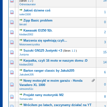
16
(Stron:
1
2
)
Odrestaurator
Jakieś dziwne coś
1
seler1500
Zipp Basic problem
0
bkrukl
Kawasaki El250 92r.
2
klodian2002
Marzenia się spełniają czyli...
3
Motorowerzystka
Suzuki GN125 Justynki <3
(Stron:
1
2
)
15
Justyna
Karpatka, czyli 16 moto w naszym domu :D
14
klodian2002
Barton ranger classic by Jakub205
6
Jakubek205
Nowy motocykl w moim garażu - Honda
0
Varadero XL 1000
simsons51c
Projekt ramy motorynki M2
8
Tomaszabc
Wróciłem po latach, zaczynamy działać na YT
2