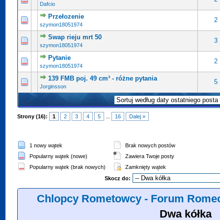
Dafcio
Przełozenie
2
szymon18051974
Swap rieju mrt 50
3
szymon18051974
Pytanie
2
szymon18051974
139 FMB poj. 49 cm³ - różne pytania
5
Jorginsson
Strony (16):
1
2
3
4
5
...
16
Dalej »
1 nowy wątek
Brak nowych postów
Popularny wątek (nowe)
Zawiera Twoje posty
Popularny wątek (brak nowych)
Zamknięty wątek
Skocz do:
Chlopcy Rometowcy - Forum Romec
Dwa kółka