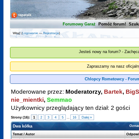
Forumowy Garaż
Pomóż forum!
Szuk
Witaj! (
Logowanie
—
Rejestracja
)
Jesteś nowy na forum? - Zachęca
Zapraszamy na nasz oficjal
Chlopcy Rometowcy - Foru
Moderowane przez:
Moderatorzy,
Bartek
,
BigS
nie_mientki
,
Semmao
Użytkownicy przeglądający ten dział: 2 gości
Strony (16):
1
2
3
4
5
...
16
Dalej »
Dwa kółka
Oznac
Temat
/
Autor
Odpowi