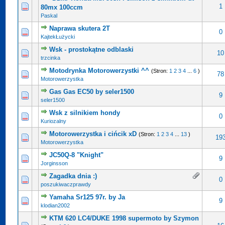
1
80mx 100ccm
Paskal
Naprawa skutera 2T
0
KajtekŁużycki
Wsk - prostokątne odblaski
10
trzcinka
Motodrynka Motorowerzystki ^^
(Stron:
1
2
3
4
...
6
)
78
Motorowerzystka
Gas Gas EC50 by seler1500
9
seler1500
Wsk z silnikiem hondy
0
Kuriozalny
Motorowerzystka i cińcik xD
(Stron:
1
2
3
4
...
13
)
19
Motorowerzystka
JC50Q-8 "Knight"
9
Jorginsson
Zagadka dnia :)
0
poszukiwaczprawdy
Yamaha Sr125 97r. by Ja
9
klodian2002
KTM 620 LC4/DUKE 1998 supermoto by Szymon