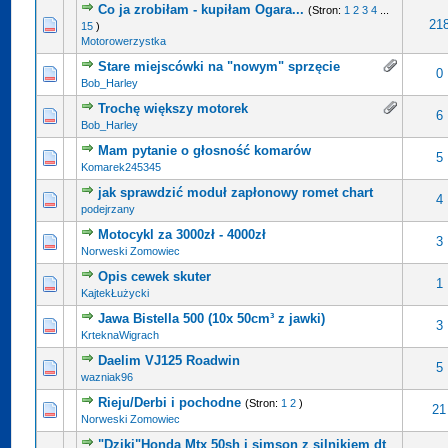
Co ja zrobiłam - kupiłam Ogara...
(Stron:
1
2
3
4
...
21
15
)
Motorowerzystka
Stare miejscówki na "nowym" sprzęcie
0
Bob_Harley
Trochę większy motorek
6
Bob_Harley
Mam pytanie o głosność komarów
5
Komarek245345
jak sprawdzić moduł zapłonowy romet chart
4
podejrzany
Motocykl za 3000zł - 4000zł
3
Norweski Zomowiec
Opis cewek skuter
1
KajtekŁużycki
Jawa Bistella 500 (10x 50cm³ z jawki)
3
KrteknaWigrach
Daelim VJ125 Roadwin
5
wazniak96
Rieju/Derbi i pochodne
(Stron:
1
2
)
21
Norweski Zomowiec
"Dziki"Honda Mtx 50sh i simson z silnikiem dt