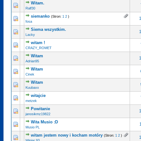
Witam.
Ralf30
siemanko
(Stron:
1
2
)
fosa
Siema wszystkim.
Lacky
witam !
CRAZY_ROMET
Witam
Adrian95
Witam
Cinek
Witam
Kuubaxx
witajcie
metzek
Powitanie
janosikmz19822
Wita Musio :D
Musio PL
witam jestem nowy i kocham motóry
(Stron:
1
2
)
Winiar 93