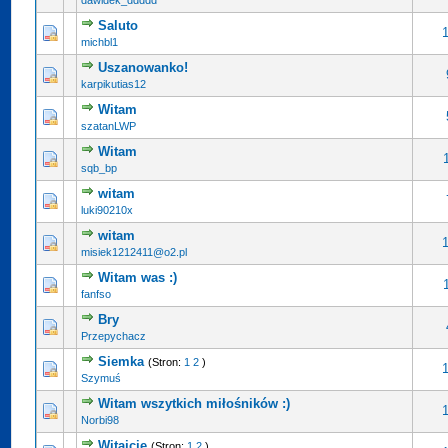
dawidek_ddddd
Saluto
michbl1
Uszanowanko!
karpikutias12
Witam
szatanLWP
Witam
sqb_bp
witam
luki90210x
witam
misiek1212411@o2.pl
Witam was :)
fanfso
Bry
Przepychacz
Siemka
(Stron:
1
2
)
Szymuś
Witam wszytkich miłośników :)
Norbi98
Witajcie
(Stron:
1
2
)