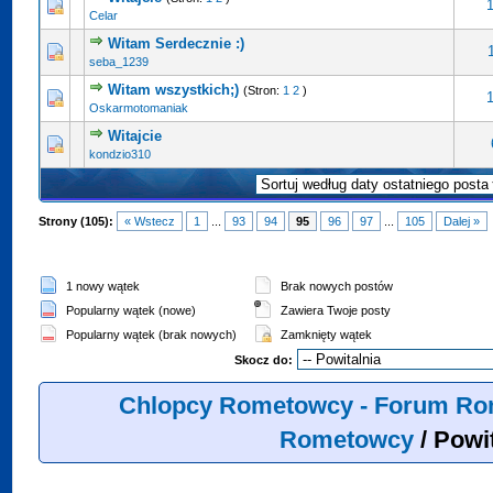
Celar
Witam Serdecznie :)
seba_1239
Witam wszystkich;)
(Stron:
1
2
)
Oskarmotomaniak
Witajcie
kondzio310
Strony (105):
« Wstecz
1
...
93
94
95
96
97
...
105
Dalej »
1 nowy wątek
Brak nowych postów
Popularny wątek (nowe)
Zawiera Twoje posty
Popularny wątek (brak nowych)
Zamknięty wątek
Skocz do:
Chlopcy Rometowcy - Forum Ro
Rometowcy
/
Powit