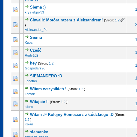
Siema ;)
krystekpol33
Chwalić Motóra razem z Aleksandrem!
(Stron:
1
2
)
Aleksander_PL
Siema
Kuba
Cześć
Rudy102
hey
(Stron:
1
2
)
Gospodarz96
SIEMANDERO :D
Janota8
Witam wszystkich !
(Stron:
1
2
)
Tomek
Witajcie !!
(Stron:
1
2
)
alluro
Witam :F Kolejny Romeciarz z Łódzkiego :D
(Stron:
1
2
)
KoRn
siemanko