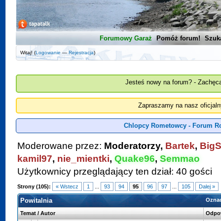
Forumowy Garaż
Pomóż forum!
Szuk
Witaj! (
Logowanie
—
Rejestracja
)
Jesteś nowy na forum? - Zachęca
Zapraszamy na nasz oficjal
Chlopcy Rometowcy - Forum R
Moderowane przez:
Moderatorzy,
Bartek
,
BigS
kamil97
,
nie_mientki
,
Quake96
,
Semmao
Użytkownicy przeglądający ten dział: 40 gości
Strony (105):
« Wstecz
1
...
93
94
95
96
97
...
105
Dalej »
Powitalnia
Oznac
Temat
/
Autor
Odpo