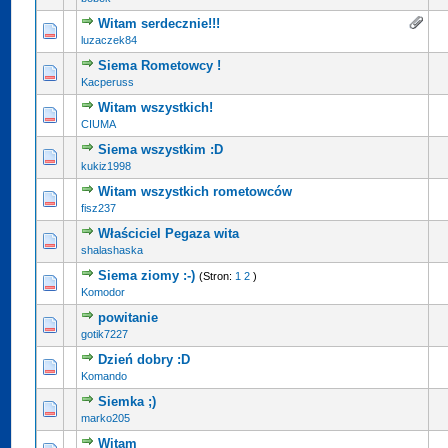
Witam serdecznie!!!
luzaczek84
Siema Rometowcy !
Kacperuss
Witam wszystkich!
CIUMA
Siema wszystkim :D
kukiz1998
Witam wszystkich rometowców
fisz237
Właściciel Pegaza wita
shalashaska
Siema ziomy :-)
(Stron:
1
2
)
Komodor
powitanie
gotik7227
Dzień dobry :D
Komando
Siemka ;)
marko205
Witam