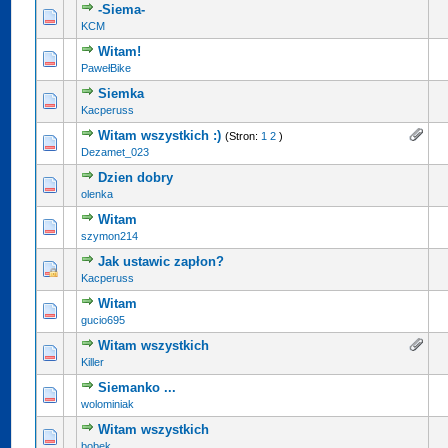
-Siema-
KCM
Witam!
PawełBike
Siemka
Kacperuss
Witam wszystkich :)
(Stron:
1
2
)
Dezamet_023
Dzien dobry
olenka
Witam
szymon214
Jak ustawic zapłon?
Kacperuss
Witam
gucio695
Witam wszystkich
Killer
Siemanko ...
wolominiak
Witam wszystkich
bobek