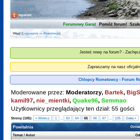
Forumowy Garaż
Pomóż forum!
Szuk
Witaj! (
Logowanie
—
Rejestracja
)
Jesteś nowy na forum? - Zachęca
Zapraszamy na nasz oficjal
Chlopcy Rometowcy - Forum R
Moderowane przez:
Moderatorzy,
Bartek
,
BigS
kamil97
,
nie_mientki
,
Quake96
,
Semmao
Użytkownicy przeglądający ten dział: 55 gości
Strony (105):
« Wstecz
1
...
63
64
65
66
67
...
105
Dalej »
Powitalnia
Oznac
Temat
/
Autor
Od