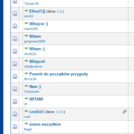
Tomek 69
Elloo!!;))
(Stron:
1
2
)
tom32
Witojcie :)
mamut55
Witam
gregorian2008
Witam :)
skuti121
Witajcie!
simplyclever
Powrót do początków przygody
Brzoz3k
New :)
Chartosim
WITAM!
rfl
cześććć
(Stron:
1
2
3
)
cuki
siema wszystkim
fluger