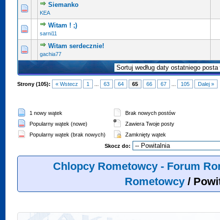
Siemanko
KEA
Witam ! ;)
sarni11
Witam serdecznie!
gachia77
Strony (105):
« Wstecz
1
...
63
64
65
66
67
...
105
Dalej »
1 nowy wątek
Brak nowych postów
Popularny wątek (nowe)
Zawiera Twoje posty
Popularny wątek (brak nowych)
Zamknięty wątek
Skocz do:
Chlopcy Rometowcy - Forum Ro
Rometowcy
/
Powit