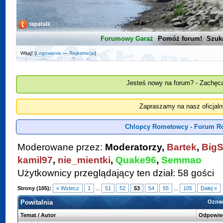
Forumowy Garaż
Pomóż forum!
Szuk
Witaj! (
Logowanie
—
Rejestracja
)
Jesteś nowy na forum? - Zachęca
Zapraszamy na nasz oficjal
Chlopcy Rometowcy - Forum R
Moderowane przez:
Moderatorzy,
Bartek
,
BigS
kamil97
,
nie_mientki
,
Quake96
,
Semmao
Użytkownicy przeglądający ten dział: 58 gości
Strony (105):
« Wstecz
1
...
51
52
53
54
55
...
105
Dalej »
Powitalnia
Oznac
Temat
/
Autor
Odpowie