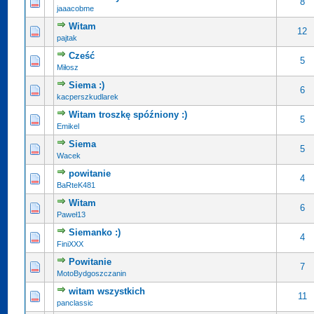
8
jaaacobme
Witam
12
pajtak
Cześć
5
Miłosz
Siema :)
6
kacperszkudlarek
Witam troszkę spóźniony :)
5
Emikel
Siema
5
Wacek
powitanie
4
BaRteK481
Witam
6
Paweł13
Siemanko :)
4
FiniXXX
Powitanie
7
MotoBydgoszczanin
witam wszystkich
11
panclassic