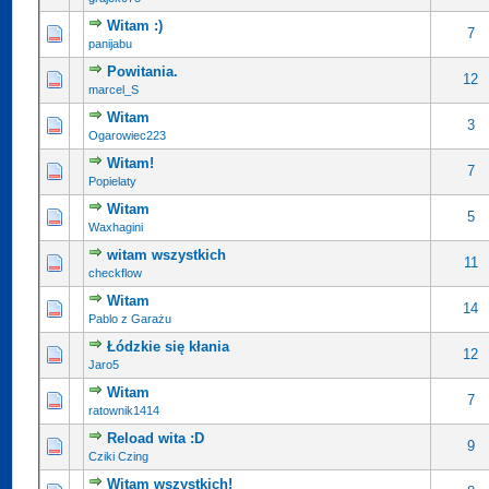
Witam :)
7
panijabu
Powitania.
12
marcel_S
Witam
3
Ogarowiec223
Witam!
7
Popielaty
Witam
5
Waxhagini
witam wszystkich
11
checkflow
Witam
14
Pablo z Garażu
Łódzkie się kłania
12
Jaro5
Witam
7
ratownik1414
Reload wita :D
9
Cziki Czing
Witam wszystkich!