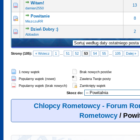
Witam!
13
damian2550
Powitanie
8
MiszczuRR
Dzień Dobry :)
2
Abbadon
Strony (105):
« Wstecz
1
...
51
52
53
54
55
...
105
Dalej »
1 nowy wątek
Brak nowych postów
Popularny wątek (nowe)
Zawiera Twoje posty
Popularny wątek (brak nowych)
Zamknięty wątek
Skocz do:
Chlopcy Rometowcy - Forum Ro
Rometowcy
/
Powit