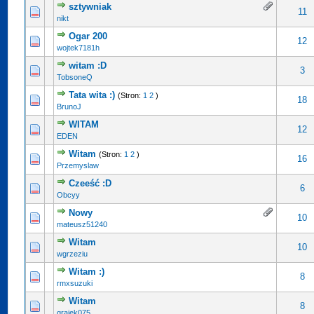
sztywniak
11
nikt
Ogar 200
12
wojtek7181h
witam :D
3
TobsoneQ
Tata wita :)
(Stron:
1
2
)
18
BrunoJ
WITAM
12
EDEN
Witam
(Stron:
1
2
)
16
Przemyslaw
Czeeść :D
6
Obcyy
Nowy
10
mateusz51240
Witam
10
wgrzeziu
Witam :)
8
rmxsuzuki
Witam
8
grajek075