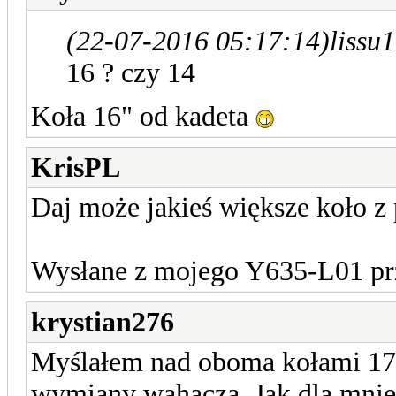
(22-07-2016 05:17:14)
lissu
16 ? czy 14
Koła 16" od kadeta
KrisPL
Daj może jakieś większe koło z
Wysłane z mojego Y635-L01 prz
krystian276
Myślałem nad oboma kołami 17"
wymiany wahacza. Jak dla mnie 