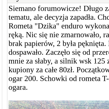
Siemano forumowicze! Długo za
tematu, ale decyzja zapadła. C
Rometa "Dzika" enduro wykona
ręką. Nic się nie zmarnowało, 
brak papierów, 2 była pęknięta. 
dospawało. Zaczęło się od prze
mnie za słaby, a silnik wsk 125 z
kupiony za całe 80zł. Początko
ogar 200. Schowki od rometa T-
ogara.