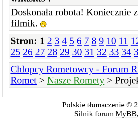
Doskonała robota! Koniecznie zró
filmik.
Stron:
1
2
3
4
5
6
7
8
9
10
11
1
25
26
27
28
29
30
31
32
33
34
Chlopcy Rometowcy - Forum R
Romet
>
Nasze Romety
> Proje
Polskie tłumaczenie ©
Silnik forum
MyBB