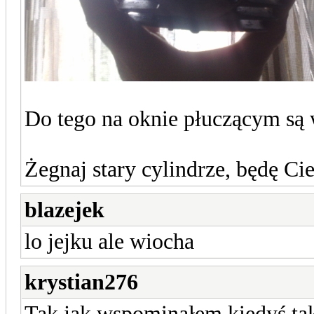
Do tego na oknie płuczącym są 
Żegnaj stary cylindrze, będę C
blazejek
lo jejku ale wiocha
krystian276
Tak jak wspominałem kiedyś tak