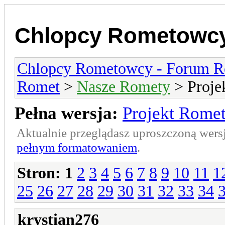
Chlopcy Rometowcy
Chlopcy Rometowcy - Forum R
Romet
>
Nasze Romety
> Proje
Pełna wersja:
Projekt Romet
Aktualnie przeglądasz uproszczoną wers
pełnym formatowaniem
.
Stron:
1
2
3
4
5
6
7
8
9
10
11
1
25
26
27
28
29
30
31
32
33
34
krystian276