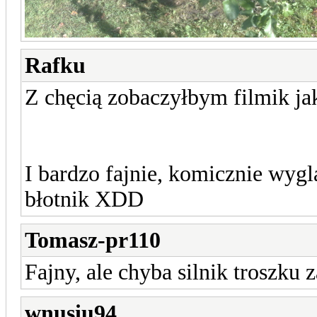
Rafku
Z chęcią zobaczyłbym filmik jak
I bardzo fajnie, komicznie wygl
błotnik XDD
Tomasz-pr110
Fajny, ale chyba silnik troszku
wnusiu94