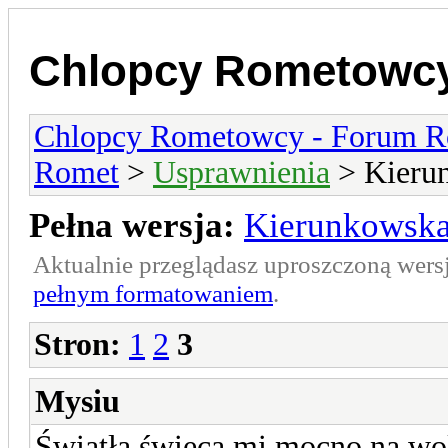
Chlopcy Rometowcy
Chlopcy Rometowcy - Forum R
Romet
>
Usprawnienia
> Kierun
Pełna wersja:
Kierunkowska
Aktualnie przeglądasz uproszczoną wers
pełnym formatowaniem
.
Stron:
1
2
3
Mysiu
Światła świecą mi mocno na wo