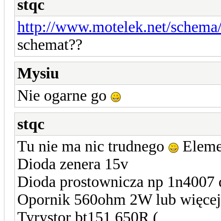
stqc
http://www.motelek.net/schema/
schemat??
Mysiu
Nie ogarne go
stqc
Tu nie ma nic trudnego
Elemen
Dioda zenera 15v
Dioda prostownicza np 1n4007 
Opornik 560ohm 2W lub więce
Tyrystor bt151 650R (