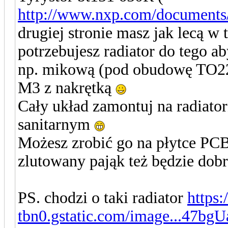
http://www.nxp.com/documents
drugiej stronie masz jak lecą w 
potrzebujesz radiator do tego a
np. mikową (pod obudowę TO220)
M3 z nakrętką
Cały układ zamontuj na radiator
sanitarnym
Możesz zrobić go na płytce PC
zlutowany pająk też będzie dob
PS. chodzi o taki radiator
https:
tbn0.gstatic.com/image...47bg