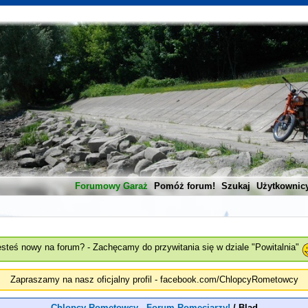
Forumowy Garaż
Pomóż forum!
Szukaj
Użytkownic
esteś nowy na forum? - Zachęcamy do przywitania się w dziale "Powitalnia"
Zapraszamy na nasz oficjalny profil - facebook.com/ChlopcyRometowcy
Chlopcy Rometowcy - Forum Romeciarzy!
/
Blad