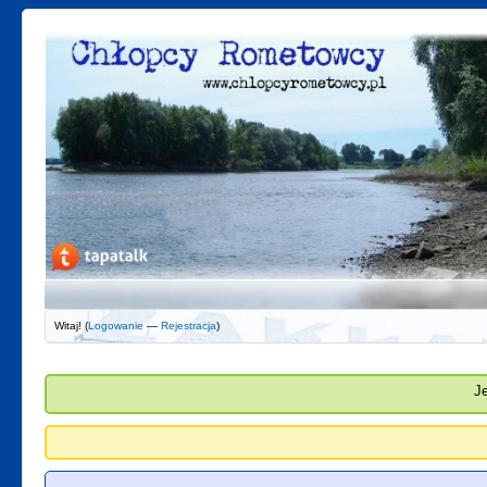
Witaj! (
Logowanie
—
Rejestracja
)
J