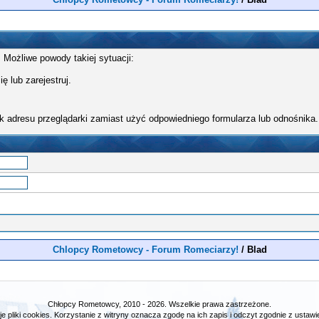
 Możliwe powody takiej sytuacji:
ę lub zarejestruj.
k adresu przeglądarki zamiast użyć odpowiedniego formularza lub odnośnika.
Chlopcy Rometowcy - Forum Romeciarzy!
/
Blad
Chłopcy Rometowcy, 2010 - 2026. Wszelkie prawa zastrzeżone.
e pliki cookies. Korzystanie z witryny oznacza zgodę na ich zapis i odczyt zgodnie z ustawie