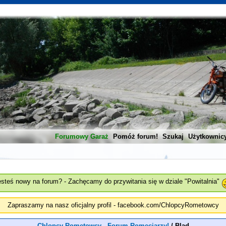
Forumowy Garaż
Pomóż forum!
Szukaj
Użytkownic
esteś nowy na forum? - Zachęcamy do przywitania się w dziale "Powitalnia"
Zapraszamy na nasz oficjalny profil - facebook.com/ChlopcyRometowcy
Chlopcy Rometowcy - Forum Romeciarzy!
/
Blad