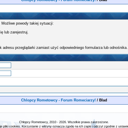
 Możliwe powody takiej sytuacji:
ę lub zarejestruj.
k adresu przeglądarki zamiast użyć odpowiedniego formularza lub odnośnika.
Chlopcy Rometowcy - Forum Romeciarzy!
/
Blad
Chłopcy Rometowcy, 2010 - 2026. Wszelkie prawa zastrzeżone.
e pliki cookies. Korzystanie z witryny oznacza zgodę na ich zapis i odczyt zgodnie z ustawie