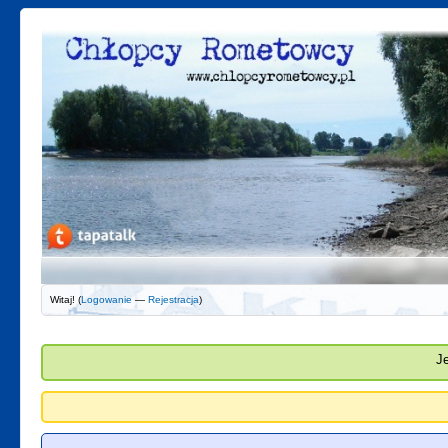
Witaj! (
Logowanie
—
Rejestracja
)
J