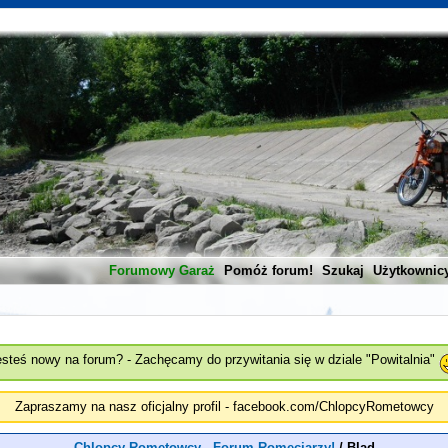
Forumowy Garaż
Pomóż forum!
Szukaj
Użytkownic
esteś nowy na forum? - Zachęcamy do przywitania się w dziale "Powitalnia"
Zapraszamy na nasz oficjalny profil - facebook.com/ChlopcyRometowcy
Chlopcy Rometowcy - Forum Romeciarzy!
/
Blad