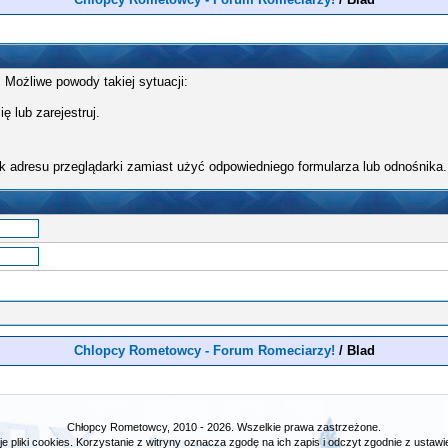
 Możliwe powody takiej sytuacji:
ę lub zarejestruj.
k adresu przeglądarki zamiast użyć odpowiedniego formularza lub odnośnika.
Chlopcy Rometowcy - Forum Romeciarzy!
/
Blad
Chłopcy Rometowcy, 2010 - 2026. Wszelkie prawa zastrzeżone.
e pliki cookies. Korzystanie z witryny oznacza zgodę na ich zapis i odczyt zgodnie z ustawie