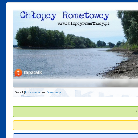
Witaj! (
Logowanie
—
Rejestracja
)
J