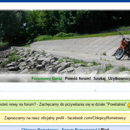
Forumowy Garaż
Pomóż forum!
Szukaj
Użytkownic
esteś nowy na forum? - Zachęcamy do przywitania się w dziale "Powitalnia"
Zapraszamy na nasz oficjalny profil - facebook.com/ChlopcyRometowcy
Chlopcy Rometowcy - Forum Romeciarzy!
/
Blad