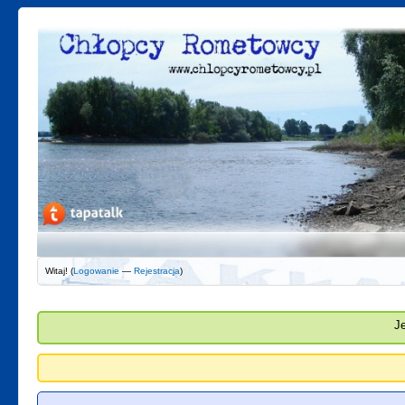
Witaj! (
Logowanie
—
Rejestracja
)
J