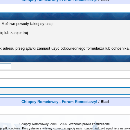
 Możliwe powody takiej sytuacji:
ę lub zarejestruj.
k adresu przeglądarki zamiast użyć odpowiedniego formularza lub odnośnika.
Chlopcy Rometowcy - Forum Romeciarzy!
/
Blad
Chłopcy Rometowcy, 2010 - 2026. Wszelkie prawa zastrzeżone.
e pliki cookies. Korzystanie z witryny oznacza zgodę na ich zapis i odczyt zgodnie z ustawie