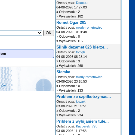
Ostatni post:
Deecuu
04-08-2026 17:27:03
»
Odpowiedzi: 2
»
Wyświetleń: 182
Romet Ogar 205
Ostatni post:
młody rometowiec
04-08-2026 10:01:48
»
Odpowiedzi: 0
»
Wyświetleń: 115
Silnik dezamet 023 bierze...
Ostatni post:
tomqh
adem
04-08-2026 08:28:14
»
Odpowiedzi: 3
»
Wyświetleń: 268
Siemka
Ostatni post:
młody rometowiec
03-08-2026 23:18:53
anów
»
Odpowiedzi: 0
»
Wyświetleń: 133
Problem ze szpilkotrzymac...
Ostatni post:
joozek
03-08-2026 21:09:51
»
Odpowiedzi: 2
»
Wyświetleń: 234
Priblem z wybijaniem tule...
Ostatni post:
Kacperek_77u
03-08-2026 11:17:53