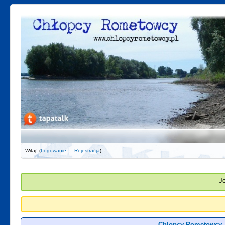
Witaj! (
Logowanie
—
Rejestracja
)
J
Chlopcy Rometowcy 