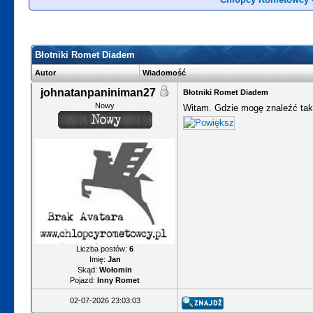
Błotniki Romet Diadem
Autor
Wiadomość
johnatanpaniniman27
Błotniki Romet Diadem
Nowy
Witam. Gdzie mogę znaleźć taki
Liczba postów:
6
Imię:
Jan
Skąd:
Wołomin
Pojazd:
Inny Romet
02-07-2026 23:03:03