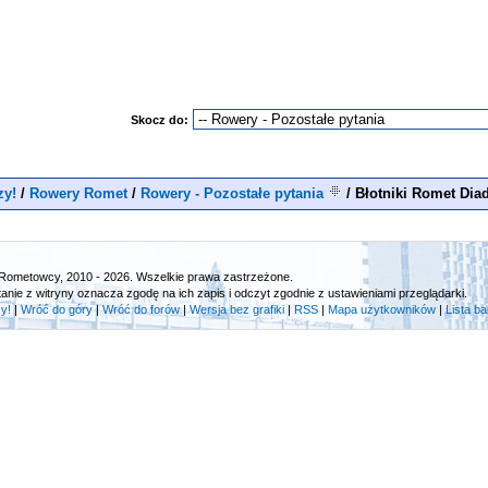
Skocz do:
zy!
/
Rowery Romet
/
Rowery - Pozostałe pytania
/
Błotniki Romet Di
Rometowcy, 2010 - 2026. Wszelkie prawa zastrzeżone.
tanie z witryny oznacza zgodę na ich zapis i odczyt zgodnie z ustawieniami przeglądarki.
y!
|
Wróć do góry
|
Wróć do forów
|
Wersja bez grafiki
|
RSS
|
Mapa użytkowników
|
Lista b