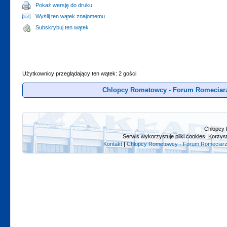
Pokaż wersję do druku
Wyślij ten wątek znajomemu
Subskrybuj ten wątek
Użytkownicy przeglądający ten wątek: 2 gości
Chlopcy Rometowcy - Forum Romeciar
Chłopcy 
Serwis wykorzystuje pliki cookies. Korzys
Kontakt
|
Chlopcy Rometowcy - Forum Romeciarz