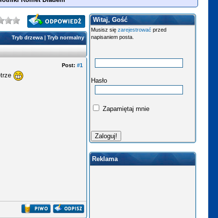
Witaj, Gość
Musisz się
zarejestrować
przed
napisaniem posta.
Tryb drzewa
|
Tryb normalny
Post:
#1
etrze
Hasło
Zapamiętaj mnie
Reklama