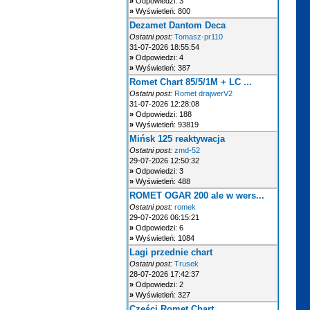
»
Odpowiedzi: 3
»
Wyświetleń: 800
Dezamet Dantom Deca
Ostatni post:
Tomasz-pr110
31-07-2026 18:55:54
»
Odpowiedzi: 4
»
Wyświetleń: 387
Romet Chart 85/5/1M + LC ...
Ostatni post:
Romet drajwerV2
31-07-2026 12:28:08
»
Odpowiedzi: 188
»
Wyświetleń: 93819
Mińsk 125 reaktywacja
Ostatni post:
zmd-52
29-07-2026 12:50:32
»
Odpowiedzi: 3
»
Wyświetleń: 488
ROMET OGAR 200 ale w wers...
Ostatni post:
romek
29-07-2026 06:15:21
»
Odpowiedzi: 6
»
Wyświetleń: 1084
Lagi przednie chart
Ostatni post:
Trusek
28-07-2026 17:42:37
»
Odpowiedzi: 2
»
Wyświetleń: 327
Części Romet Chart