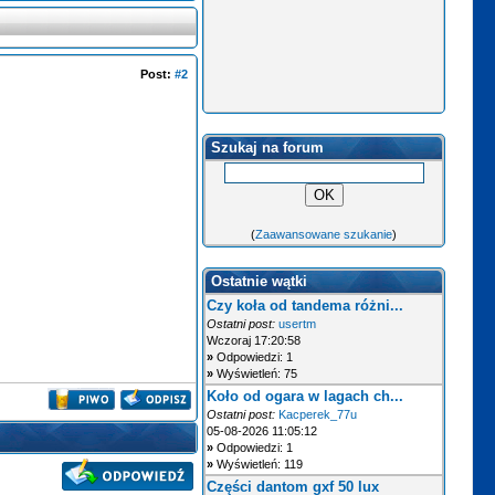
Post:
#2
Szukaj na forum
(
Zaawansowane szukanie
)
Ostatnie wątki
Czy koła od tandema różni...
Ostatni post:
usertm
Wczoraj 17:20:58
»
Odpowiedzi: 1
»
Wyświetleń: 75
Koło od ogara w lagach ch...
Ostatni post:
Kacperek_77u
05-08-2026 11:05:12
»
Odpowiedzi: 1
»
Wyświetleń: 119
Części dantom gxf 50 lux