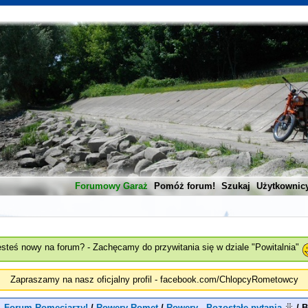
Forumowy Garaż
Pomóż forum!
Szukaj
Użytkownic
esteś nowy na forum? - Zachęcamy do przywitania się w dziale "Powitalnia"
Zapraszamy na nasz oficjalny profil - facebook.com/ChlopcyRometowcy
- Forum Romeciarzy!
/
Rowery Romet
/
Rowery - Pozostałe pytania
/
B