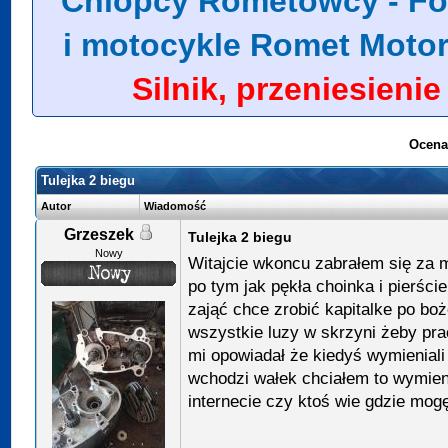
Chlopcy Rometowcy - Fo
i motocykle Romet Moto
Silnik, przeniesieni
Ocena
Tulejka 2 biegu
Autor
Wiadomość
Grzeszek
Tulejka 2 biegu
Nowy
Witajcie wkoncu zabrałem się za m
po tym jak pękła choinka i pierści
zająć chce zrobić kapitalke po b
wszystkie luzy w skrzyni żeby prac
mi opowiadał że kiedyś wymieniali 
wchodzi wałek chciałem to wymien
internecie czy ktoś wie gdzie mogę