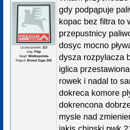
gdy podpąpuje pal
kopac bez filtra to 
przepustnicy paliwo
dosyc mocno pływa
Liczba postów:
113
Imię:
Filip
dysza rozpylacza 
Skąd:
Wielkopolska
Pojazd:
Romet Ogar 205
iglica przestawion
rowek i nadal to s
dokreca komore pl
dokrencona dobrze 
mysle nad zmienie
jakis chinski pwk 