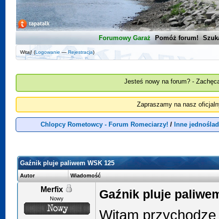
Forumowy Garaż
Pomóż forum!
Szuk
Witaj! (
Logowanie
—
Rejestracja
)
Jesteś nowy na forum? - Zachęca
Zapraszamy na nasz oficjal
Chlopcy Rometowcy - Forum Romeciarzy!
/
Inne jednośla
Gaźnik pluje paliwem WSK 125
Autor
Wiadomość
Merfix
Gaźnik pluje paliw
Nowy
Witam przychodze