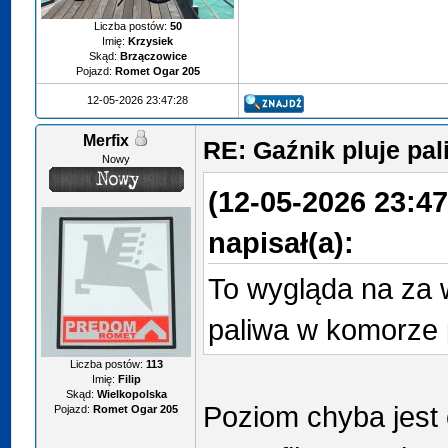
Liczba postów:
50
Imię:
Krzysiek
Skąd:
Brzączowice
Pojazd:
Romet Ogar 205
12-05-2026 23:47:28
Merfix
RE: Gaźnik pluje p
Nowy
(12-05-2026 23:47
napisał(a):
To wygląda na za 
paliwa w komorze 
Liczba postów:
113
Imię:
Filip
Skąd:
Wielkopolska
Poziom chyba jest 
Pojazd:
Romet Ogar 205