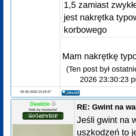
1,5 zamiast zwykł
jest nakrętka typ
korbowego
Mam nakrętkę typo
(Ten post był ostatn
2026 23:30:23 
05-05-2026 23:29:47
Dawdzio
RE: Gwint na w
Hold my mustache!
Jeśli gwint na 
uszkodzeń to j