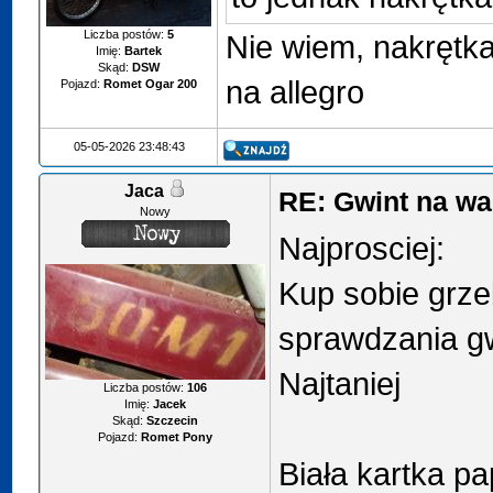
Liczba postów:
5
Nie wiem, nakrętk
Imię:
Bartek
Skąd:
DSW
na allegro
Pojazd:
Romet Ogar 200
05-05-2026 23:48:43
Jaca
RE: Gwint na w
Nowy
Najprosciej:
Kup sobie grze
sprawdzania gw
Najtaniej
Liczba postów:
106
Imię:
Jacek
Skąd:
Szczecin
Pojazd:
Romet Pony
Biała kartka pa