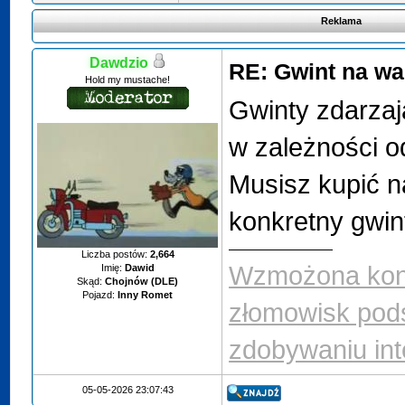
Reklama
Dawdzio
RE: Gwint na w
Hold my mustache!
Gwinty zdarzaj
w zależności o
Musisz kupić n
konkretny gwin
Liczba postów:
2,664
Wzmożona kont
Imię:
Dawid
Skąd:
Chojnów (DLE)
Pojazd:
Inny Romet
złomowisk pod
zdobywaniu int
05-05-2026 23:07:43