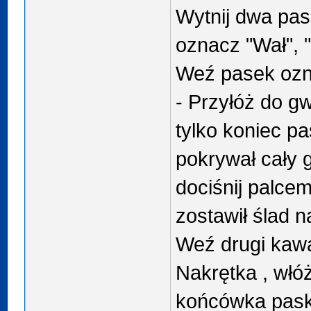
Wytnij dwa pas
oznacz "Wał", 
Weź pasek oz
- Przyłóż do gw
tylko koniec p
pokrywał cały 
dociśnij palcem
zostawił ślad n
Weź drugi kaw
Nakrętka , włó
końcówka pask