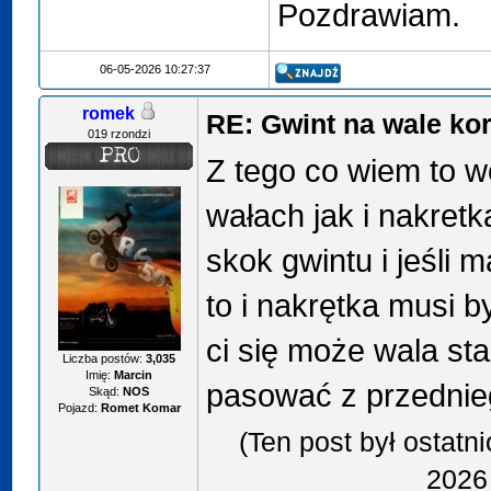
Pozdrawiam.
06-05-2026 10:27:37
romek
RE: Gwint na wale k
019 rzondzi
Z tego co wiem to 
wałach jak i nakretk
skok gwintu i jeśli 
to i nakrętka musi 
ci się może wala st
Liczba postów:
3,035
Imię:
Marcin
pasować z przednie
Skąd:
NOS
Pojazd:
Romet Komar
(Ten post był ostatn
2026