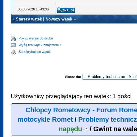
06-05-2026 15:49:36
«
Starszy wątek
|
Nowszy wątek
»
Pokaż wersję do druku
Wyślij ten wątek znajomemu
Subskrybuj ten wątek
Skocz do:
Użytkownicy przeglądający ten wątek: 1 gości
Chlopcy Rometowcy - Forum Rome
motocykle Romet
/
Problemy technicz
napędu
/
Gwint na wal