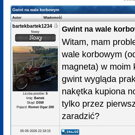
Gwint na wale korbowym
Autor
Wiadomość
bartekbartek1234
Gwint na wale korb
Nowy
Witam, mam probl
wale korbowym (o
magneta) w moim k
gwint wygląda prak
nakętka kupiona n
Liczba postów:
5
Imię:
Bartek
tylko przez pierws
Skąd:
DSW
Pojazd:
Romet Ogar 200
zaradzić?
05-05-2026 22:18:15