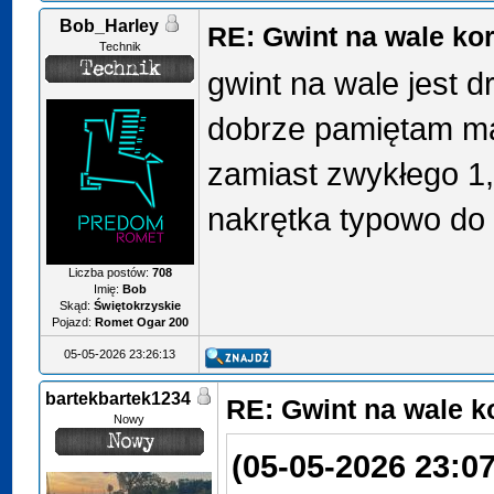
Bob_Harley
RE: Gwint na wale k
Technik
gwint na wale jest d
dobrze pamiętam ma
zamiast zwykłego 1,
nakrętka typowo do
Liczba postów:
708
Imię:
Bob
Skąd:
Świętokrzyskie
Pojazd:
Romet Ogar 200
05-05-2026 23:26:13
bartekbartek1234
RE: Gwint na wale 
Nowy
(05-05-2026 23:07