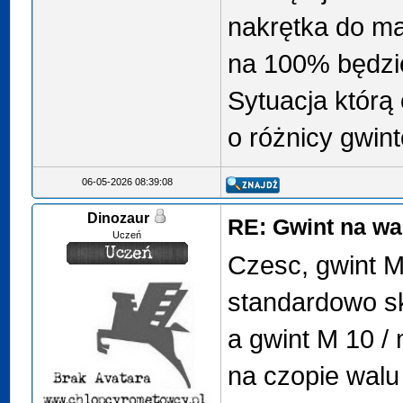
nakrętka do ma
na 100% będzi
Sytuacja którą
o różnicy gwin
06-05-2026 08:39:08
Dinozaur
RE: Gwint na w
Uczeń
Czesc, gwint M
standardowo s
a gwint M 10 /
na czopie wal