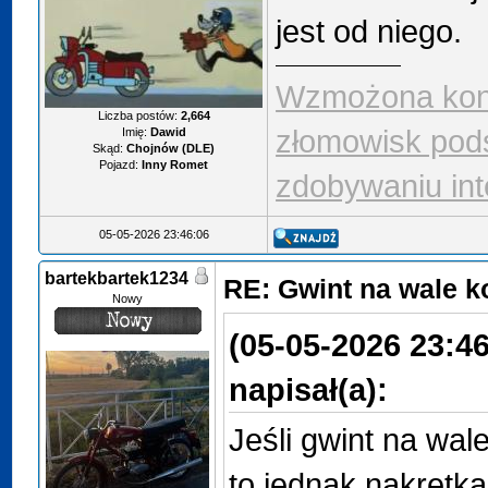
jest od niego.
Wzmożona kont
Liczba postów:
2,664
złomowisk pod
Imię:
Dawid
Skąd:
Chojnów (DLE)
Pojazd:
Inny Romet
zdobywaniu int
05-05-2026 23:46:06
bartekbartek1234
RE: Gwint na wale 
Nowy
(05-05-2026 23:46
napisał(a):
Jeśli gwint na wa
to jednak nakrętka 