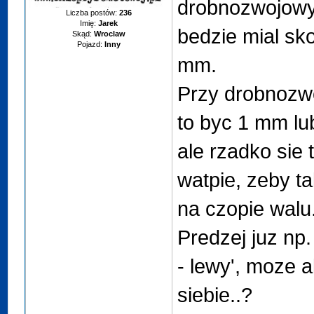
drobnozwojowy 
Liczba postów:
236
Imię:
Jarek
bedzie mial sk
Skąd:
Wroclaw
Pojazd:
Inny
mm.
Przy drobnozw
to byc 1 mm lu
ale rzadko sie t
watpie, zeby ta
na czopie walu
Predzej juz np.
- lewy', moze a
siebie..?