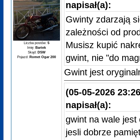
napisał(a):
Gwinty zdarzają s
zależności od pro
Musisz kupić nakr
Liczba postów:
5
Imię:
Bartek
Skąd:
DSW
gwint, nie "do mag
Pojazd:
Romet Ogar 200
Gwint jest orygina
(05-05-2026 23:26
napisał(a):
gwint na wale jes
jesli dobrze pami