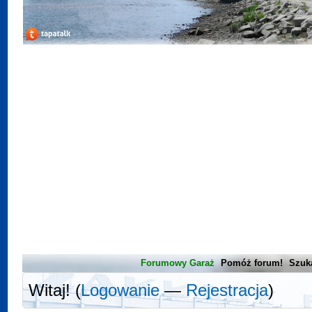
Forumowy Garaż
Pomóż forum!
Szuk
Witaj! (
Logowanie
—
Rejestracja
)