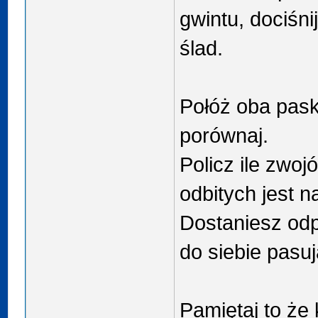
gwintu, dociśni
ślad.
Połóż oba paski
porównaj.
Policz ile zwoj
odbitych jest n
Dostaniesz od
do siebie pasuj
Pamiętaj to że 