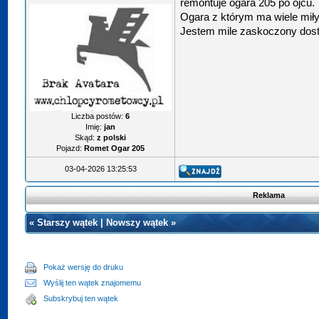
remontuje ogara 205 po ojcu.
Ogara z którym ma wiele mił
Jestem mile zaskoczony dost
Liczba postów:
6
Imię:
jan
Skąd:
z polski
Pojazd:
Romet Ogar 205
03-04-2026 13:25:53
Reklama
«
Starszy wątek
|
Nowszy wątek
»
Pokaż wersję do druku
Wyślij ten wątek znajomemu
Subskrybuj ten wątek