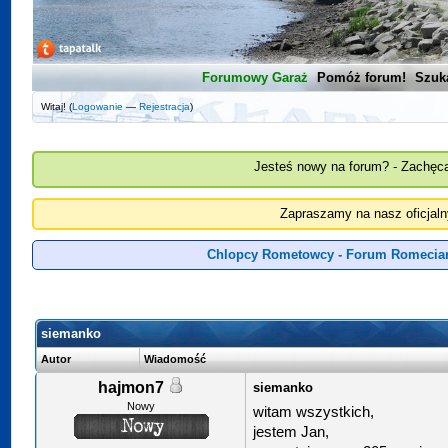
Forumowy Garaż
Pomóż forum!
Szuk
Witaj! (
Logowanie
—
Rejestracja
)
Jesteś nowy na forum? - Zachęca
Zapraszamy na nasz oficjal
Chlopcy Rometowcy - Forum Romeciar
siemanko
Autor
Wiadomość
hajmon7
siemanko
Nowy
witam wszystkich,
jestem Jan,