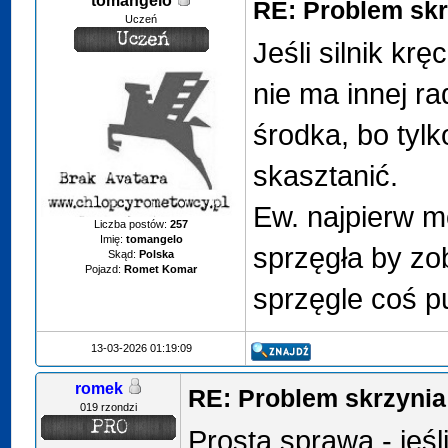
tomangelo
RE: Problem sk
Uczeń
Jeśli silnik krę
nie ma innej ra
środka, bo tyl
skasztanić.
Ew. najpierw m
Liczba postów:
257
Imię:
tomangelo
sprzęgła by zo
Skąd:
Polska
Pojazd:
Romet Komar
sprzęgle coś pu
13-03-2026 01:19:09
romek
RE: Problem skrzyni
019 rzondzi
Prosta sprawa - jeśl