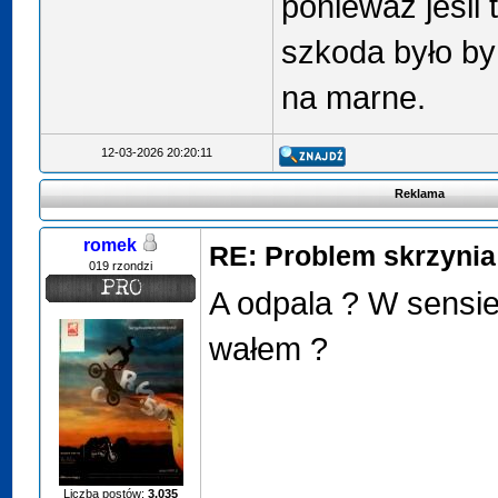
ponieważ jeśli
szkoda było by 
na marne.
12-03-2026 20:20:11
Reklama
romek
RE: Problem skrzyni
019 rzondzi
A odpala ? W sensie
wałem ?
Liczba postów:
3,035