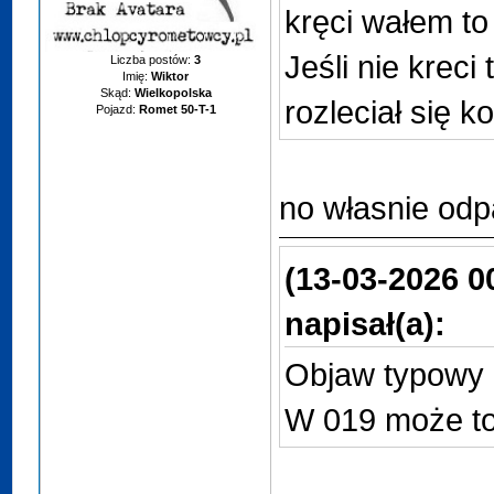
kręci wałem to
Jeśli nie krec
Liczba postów:
3
Imię:
Wiktor
Skąd:
Wielkopolska
rozleciał się 
Pojazd:
Romet 50-T-1
no własnie odp
(13-03-2026 0
napisał(a):
Objaw typowy
W 019 może to 