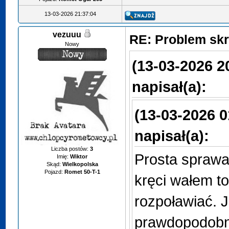
13-03-2026 21:37:04
vezuuu
RE: Problem sk
Nowy
(13-03-2026 2
napisał(a):
(13-03-2026 0
napisał(a):
Liczba postów:
3
Prosta sprawa 
Imię:
Wiktor
Skąd:
Wielkopolska
Pojazd:
Romet 50-T-1
kręci wałem to
rozpoławiać. Je
prawdopodobni