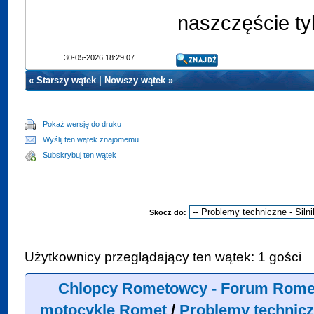
naszczęście tyl
30-05-2026 18:29:07
«
Starszy wątek
|
Nowszy wątek
»
Pokaż wersję do druku
Wyślij ten wątek znajomemu
Subskrybuj ten wątek
Skocz do:
Użytkownicy przeglądający ten wątek: 1 gości
Chlopcy Rometowcy - Forum Rome
motocykle Romet
/
Problemy technicz