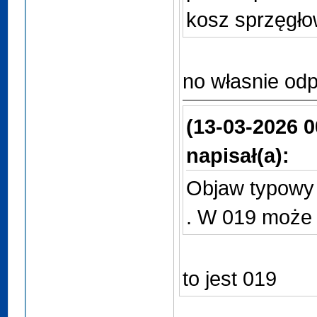
kosz sprzęgł
no własnie od
(13-03-2026 0
napisał(a):
Objaw typowy
. W 019 może t
to jest 019