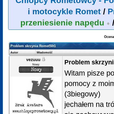
Chlopcy Rometowcy - Fo
i motocykle Romet
/
P
przeniesienie napędu
Ocena
Problem skrzynia Romet50t1
Autor
Wiadomość
vezuuu
Problem skrzyn
Nowy
Witam pisze po
pomocy z moim
(3biegowy)
jechałem na tró