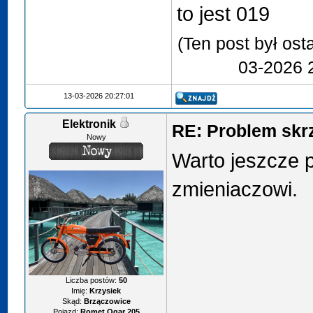
to jest 019
(Ten post był os
03-2026 
13-03-2026 20:27:01
Elektronik
RE: Problem skr
Nowy
Warto jeszcze p
zmieniaczowi.
Liczba postów:
50
Imię:
Krzysiek
Skąd:
Brzączowice
Pojazd:
Romet Ogar 205