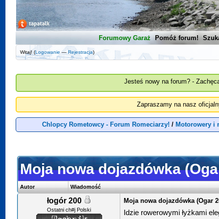
Forumowy Garaż
Pomóż forum!
Szuk
Witaj! (
Logowanie
—
Rejestracja
)
Jesteś nowy na forum? - Zachęca
Zapraszamy na nasz oficjal
Chlopcy Rometowcy - Forum Romeciarzy!
/
Motorowery i
Moja nowa dojazdówka (Oga
Autor
Wiadomość
łogór 200
Moja nowa dojazdówka (Ogar 2
Ostatni ch#j Polski
Idzie rowerowymi łyżkami ele