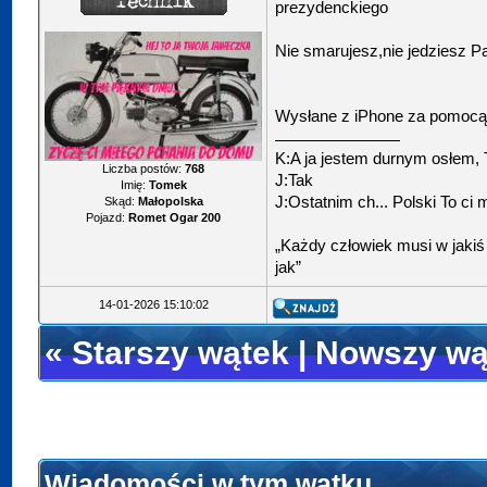
prezydenckiego
Nie smarujesz,nie jedziesz P
Wysłane z iPhone za pomocą
K:A ja jestem durnym osłem,
Liczba postów:
768
J:Tak
Imię:
Tomek
J:Ostatnim ch... Polski To ci
Skąd:
Małopolska
Pojazd:
Romet Ogar 200
„Każdy człowiek musi w jakiś 
jak”
14-01-2026 15:10:02
«
Starszy wątek
|
Nowszy wą
Wiadomości w tym wątku