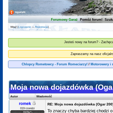
Forumowy Garaż
Pomóż forum!
Szuk
Witaj! (
Logowanie
—
Rejestracja
)
Jesteś nowy na forum? - Zachęca
Zapraszamy na nasz oficjal
Chlopcy Rometowcy - Forum Romeciarzy!
/
Motorowery i
Moja nowa dojazdówka (Oga
Autor
Wiadomość
romek
RE: Moja nowa dojazdówka (Ogar 200
019 rzondzi
To znaczy chyba bardziej chodzi o 