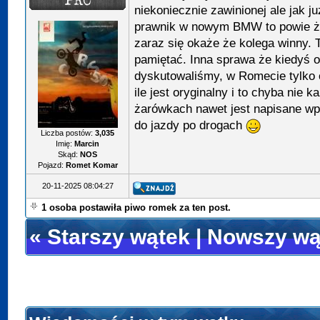
niekoniecznie zawinionej ale jak j
prawnik w nowym BMW to powie że 
zaraz się okaże że kolega winny. T
pamiętać. Inna sprawa że kiedyś 
dyskutowaliśmy, w Romecie tylko 
ile jest oryginalny i to chyba nie
żarówkach nawet jest napisane wp
do jazdy po drogach
Liczba postów:
3,035
Imię:
Marcin
Skąd:
NOS
Pojazd:
Romet Komar
20-11-2025 08:04:27
1 osoba postawiła piwo romek za ten post.
«
Starszy wątek
|
Nowszy wą