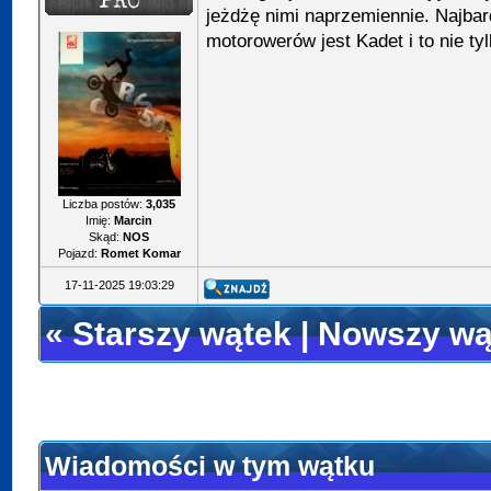
jeżdżę nimi naprzemiennie. Najba
motorowerów jest Kadet i to nie tyl
Liczba postów:
3,035
Imię:
Marcin
Skąd:
NOS
Pojazd:
Romet Komar
17-11-2025 19:03:29
«
Starszy wątek
|
Nowszy wą
Wiadomości w tym wątku