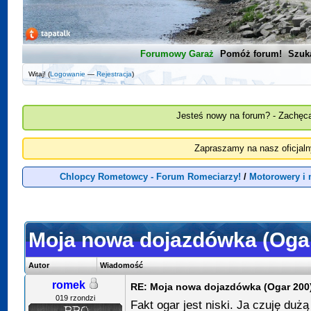
Forumowy Garaż
Pomóż forum!
Szuk
Witaj! (
Logowanie
—
Rejestracja
)
Jesteś nowy na forum? - Zachęca
Zapraszamy na nasz oficjal
Chlopcy Rometowcy - Forum Romeciarzy!
/
Motorowery i
Moja nowa dojazdówka (Oga
Autor
Wiadomość
romek
RE: Moja nowa dojazdówka (Ogar 200
019 rzondzi
Fakt ogar jest niski. Ja czuję duż