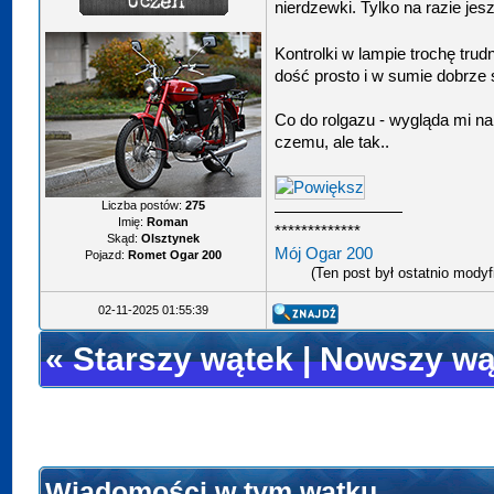
nierdzewki. Tylko na razie je
Kontrolki w lampie trochę trud
dość prosto i w sumie dobrze
Co do rolgazu - wygląda mi n
czemu, ale tak..
Liczba postów:
275
Imię:
Roman
*************
Skąd:
Olsztynek
Mój Ogar 200
Pojazd:
Romet Ogar 200
(Ten post był ostatnio mody
02-11-2025 01:55:39
«
Starszy wątek
|
Nowszy wą
Wiadomości w tym wątku