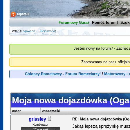
Forumowy Garaż
Pomóż forum!
Szuk
Witaj! (
Logowanie
—
Rejestracja
)
Jesteś nowy na forum? - Zachęca
Zapraszamy na nasz oficjal
Chlopcy Rometowcy - Forum Romeciarzy!
/
Motorowery i
Moja nowa dojazdówka (Oga
Autor
Wiadomość
grissley
RE: Moja nowa dojazdówka (Oga
Kombinator
Jakąś lepszą sprężynkę muszę 