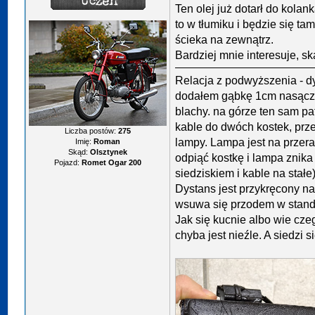
Ten olej już dotarł do kolank
to w tłumiku i będzie się tam
ścieka na zewnątrz.
Bardziej mnie interesuje, sk
Relacja z podwyższenia - dy
dodałem gąbkę 1cm nasączon
blachy. na górze ten sam pa
kable do dwóch kostek, prze
Liczba postów:
275
lampy. Lampa jest na przer
Imię:
Roman
Skąd:
Olsztynek
odpiąć kostkę i lampa znik
Pojazd:
Romet Ogar 200
siedziskiem i kable na stałe)
Dystans jest przykręcony n
wsuwa się przodem w stan
Jak się kucnie albo wie cze
chyba jest nieźle. A siedzi 