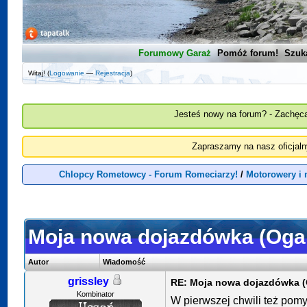
Forumowy Garaż
Pomóż forum!
Szuk
Witaj! (
Logowanie
—
Rejestracja
)
Jesteś nowy na forum? - Zachęca
Zapraszamy na nasz oficjal
Chlopcy Rometowcy - Forum Romeciarzy!
/
Motorowery i
Moja nowa dojazdówka (Oga
Autor
Wiadomość
grissley
RE: Moja nowa dojazdówka (
Kombinator
W pierwszej chwili też pomy