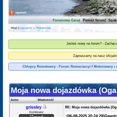
Forumowy Garaż
Pomóż forum!
Szuk
Witaj! (
Logowanie
—
Rejestracja
)
Jesteś nowy na forum? - Zachęca
Zapraszamy na nasz oficjal
Chlopcy Rometowcy - Forum Romeciarzy!
/
Motorowery i
Moja nowa dojazdówka (Oga
Autor
Wiadomość
grissley
RE: Moja nowa dojazdówka (Oga
Kombinator
(06-08-2025 20:24:29)
Dawdzi