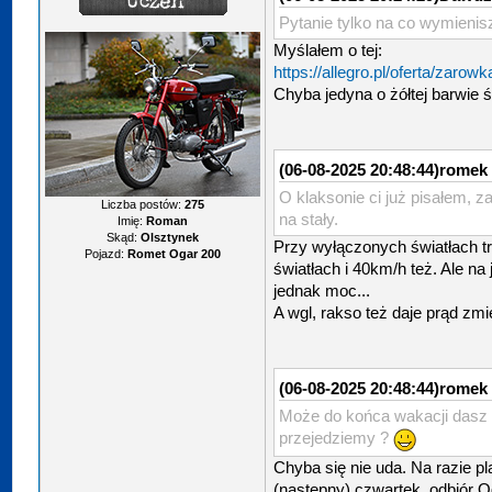
Pytanie tylko na co wymienis
Myślałem o tej:
https://allegro.pl/oferta/zarow
Chyba jedyna o żółtej barwie ś
(06-08-2025 20:48:44)
romek 
O klaksonie ci już pisałem, z
Liczba postów:
275
na stały.
Imię:
Roman
Skąd:
Olsztynek
Przy wyłączonych światłach t
Pojazd:
Romet Ogar 200
światłach i 40km/h też. Ale na
jednak moc...
A wgl, rakso też daje prąd zm
(06-08-2025 20:48:44)
romek 
Może do końca wakacji dasz 
przejedziemy ?
Chyba się nie uda. Na razie pla
(następny) czwartek, odbiór O