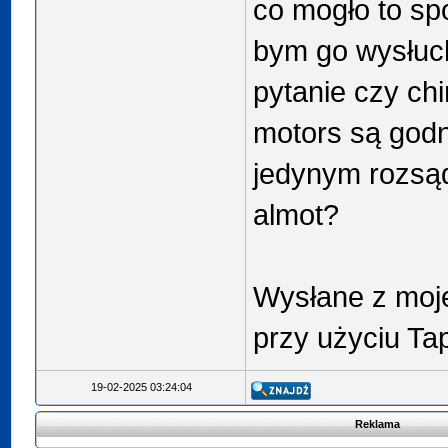
co mogło to s
bym go wysłuc
pytanie czy chi
motors są godn
jedynym rozsą
almot?
Wysłane z moj
przy użyciu Ta
19-02-2025 03:24:04
Reklama