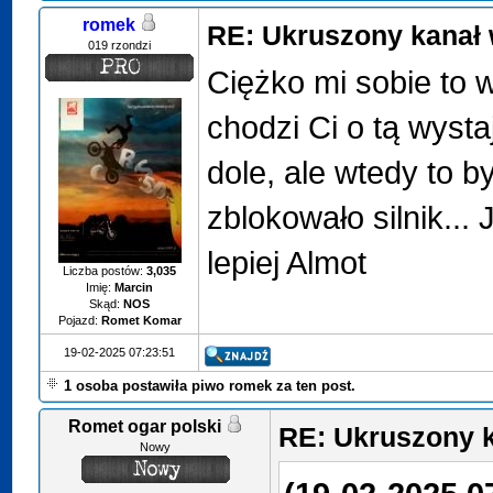
romek
RE: Ukruszony kanał 
019 rzondzi
Ciężko mi sobie to 
chodzi Ci o tą wysta
dole, ale wtedy to b
zblokowało silnik...
lepiej Almot
Liczba postów:
3,035
Imię:
Marcin
Skąd:
NOS
Pojazd:
Romet Komar
19-02-2025 07:23:51
1 osoba postawiła piwo romek za ten post.
Romet ogar polski
RE: Ukruszony k
Nowy