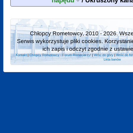
napędu
/
Ukruszony kana
Chłopcy Rometowcy, 2010 - 2026. Wszel
Serwis wykorzystuje pliki cookies. Korzystan
ich zapis i odczyt zgodnie z ustawi
Kontakt
|
Chlopcy Rometowcy - Forum Romeciarzy!
|
Wróć do góry
|
Wróć do fo
Lista banów