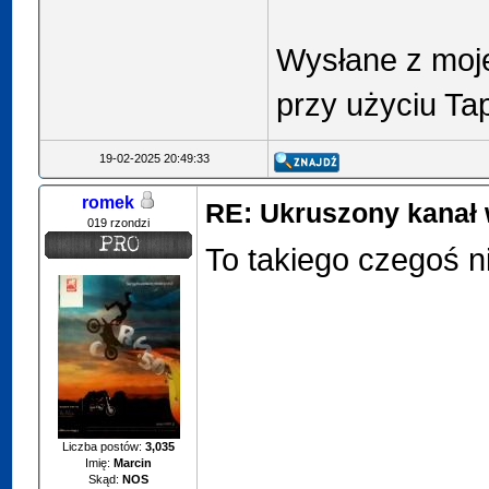
Wysłane z moj
przy użyciu Ta
19-02-2025 20:49:33
romek
RE: Ukruszony kanał 
019 rzondzi
To takiego czegoś n
Liczba postów:
3,035
Imię:
Marcin
Skąd:
NOS