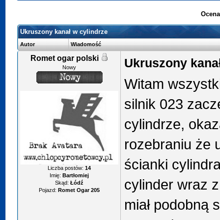
Ocena
Ukruszony kanał w cylindrze
Autor
Wiadomość
Romet ogar polski
Ukruszony kanał
Nowy
Witam wszystk
silnik 023 zacz
cylindrze, okaz
rozebraniu że 
ścianki cylindr
Liczba postów:
14
Imię:
Bartłomiej
cylinder wraz z 
Skąd:
Łódź
Pojazd:
Romet Ogar 205
miał podobną sy