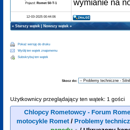
wymianie na n
Pojazd:
Romet 50-T-1
12-03-2025 00:44:06
«
Starszy wątek
|
Nowszy wątek
»
Pokaż wersję do druku
Wyślij ten wątek znajomemu
Subskrybuj ten wątek
Skocz do:
Użytkownicy przeglądający ten wątek: 1 gości
Chlopcy Rometowcy - Forum Rome
motocykle Romet
/
Problemy technicz