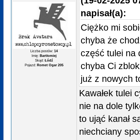
(19-02-2025 0
napisał(a):
Ciężko mi sobi
chyba że chodz
część tulei na 
Liczba postów:
14
Imię:
Bartłomiej
Skąd:
Łódź
chyba Ci zbloko
Pojazd:
Romet Ogar 205
już z nowych to
Kawałek tulei c
nie na dole tyl
to ująć kanał 
niechciany sp