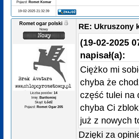
Pojazd:
Romet Komar
19-02-2025 21:32:39
Romet ogar polski
RE: Ukruszony k
Nowy
(19-02-2025 0
napisał(a):
Ciężko mi sobi
chyba że chodz
część tulei na 
Liczba postów:
14
Imię:
Bartłomiej
Skąd:
Łódź
chyba Ci zbloko
Pojazd:
Romet Ogar 205
już z nowych to
Dzięki za opini