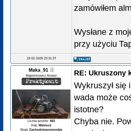
zamówiłem alm
Wysłane z moj
przy użyciu Ta
19-02-2025 23:31:37
Maka_91
RE: Ukruszony k
Majsterkowicz Amator
Wykruszył się i
wada może coś
istotne?
Chyba nie. Po
Liczba postów:
483
Imię:
Mateusz
Skąd:
Zachodniopomorskie