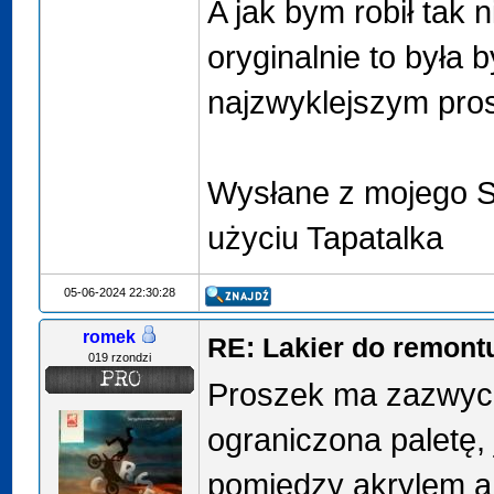
A jak bym robił tak 
oryginalnie to była 
najzwyklejszym pro
Wysłane z mojego 
użyciu Tapatalka
05-06-2024 22:30:28
romek
RE: Lakier do remont
019 rzondzi
Proszek ma zazwyc
ograniczona paletę, 
pomiędzy akrylem a