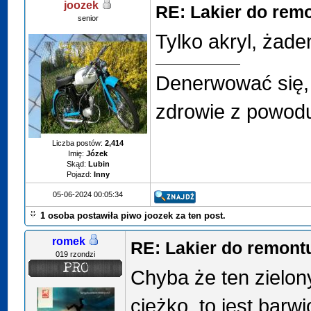
joozek
RE: Lakier do rem
senior
Tylko akryl, żade
Denerwować się, 
zdrowie z powodu
Liczba postów:
2,414
Imię:
Józek
Skąd:
Lubin
Pojazd:
Inny
05-06-2024 00:05:34
1 osoba postawiła piwo joozek za ten post.
romek
RE: Lakier do remont
019 rzondzi
Chyba że ten zielony
ciężko, to jest barw