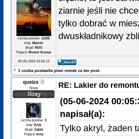
ziarnie jeśli nie ch
tylko dobrać w miesz
dwuskładnikowy zbl
Liczba postów:
3,035
Imię:
Marcin
Skąd:
NOS
Pojazd:
Romet Komar
05-06-2024 10:06:13
1 osoba postawiła piwo romek za ten post.
queizs
RE: Lakier do remont
Nowy
(05-06-2024 00:05:
napisał(a):
Liczba postów:
3
Imię:
Eryk
Tylko akryl, żaden t
Skąd:
Ząbki
Pojazd:
Inny