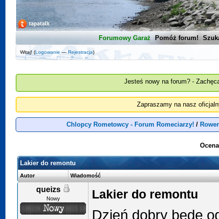
Forumowy Garaż
Pomóż forum!
Szuk
Witaj! (
Logowanie
—
Rejestracja
)
Jesteś nowy na forum? - Zachęca
Zapraszamy na nasz oficjal
Chlopcy Rometowcy - Forum Romeciarzy!
/
Rower
Ocena
Lakier do remontu
Autor
Wiadomość
queizs
Lakier do remontu
Nowy
Dzień dobry będę o