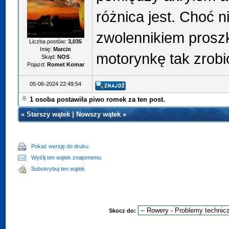
różnica jest. Choć n
zwolennikiem prosz
Liczba postów:
3,035
Imię:
Marcin
motorynkę tak zrobion
Skąd:
NOS
Pojazd:
Romet Komar
05-06-2024 22:49:54
1 osoba postawiła piwo romek za ten post.
«
Starszy wątek
|
Nowszy wątek
»
Pokaż wersję do druku
Wyślij ten wątek znajomemu
Subskrybuj ten wątek
Skocz do: