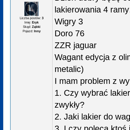
lakierowania 4 ramy
Liczba postów:
3
Wigry 3
Imię:
Eryk
Skąd:
Ząbki
Doro 76
Pojazd:
Inny
ZZR jaguar
Wagant edycja z oli
metalic)
I mam problem z wyb
1. Czy wybrać lakie
zwykły?
2. Jaki lakier do wa
3. I czy polecą ktoś