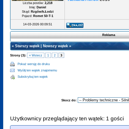
Liczba postów:
2,218
Imię:
Daniel
Skąd:
Rzgów/k.Łodzi
Pojazd:
Romet 50-T-1
14-03-2026 00:09:51
Reklama
«
Starszy wątek
|
Nowszy wątek
»
Strony (3):
« Wstecz
1
2
3
Pokaż wersję do druku
Wyślij ten wątek znajomemu
Subskrybuj ten wątek
Skocz do:
Użytkownicy przeglądający ten wątek: 1 gości