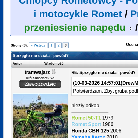
Chlopcy Rometowcy - Fo
i motocykle Romet
/
P
przeniesienie napędu
Ocena
Strony (3):
« Wstecz
1
2
3
Sprzęgło nie działa - powód?
Autor
Wiadomość
tramwajarz
RE: Sprzęgło nie działa - powód?
Król Śmieciarek xd
(10-03-2026 14:57:01)
DrewMe
Potwierdzam. Zbyt gruba pod
niezły odkop
Romet 50-T1
1979
Romet Sport
1986
Honda CBR 125
2006
Yamaha Aerox
2010