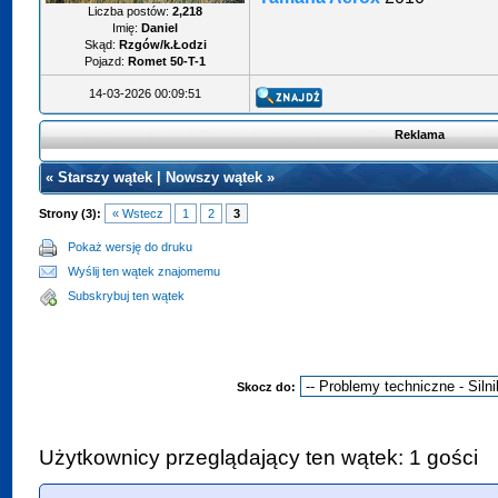
Liczba postów:
2,218
Imię:
Daniel
Skąd:
Rzgów/k.Łodzi
Pojazd:
Romet 50-T-1
14-03-2026 00:09:51
Reklama
«
Starszy wątek
|
Nowszy wątek
»
Strony (3):
« Wstecz
1
2
3
Pokaż wersję do druku
Wyślij ten wątek znajomemu
Subskrybuj ten wątek
Skocz do:
Użytkownicy przeglądający ten wątek: 1 gości