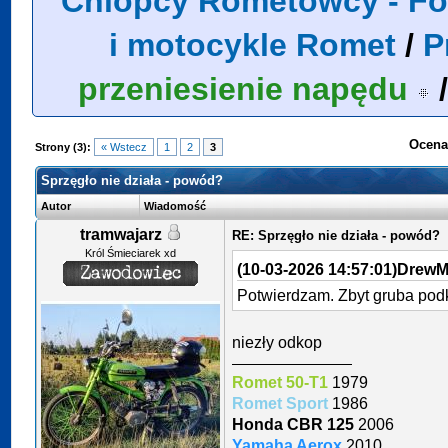
Chlopcy Rometowcy - Fo
i motocykle Romet
/
P
przeniesienie napędu
Ocena
Strony (3):
« Wstecz
1
2
3
Sprzęgło nie działa - powód?
Autor
Wiadomość
tramwajarz
RE: Sprzęgło nie działa - powód?
Król Śmieciarek xd
(10-03-2026 14:57:01)
DrewMe
Potwierdzam. Zbyt gruba pod
niezły odkop
Romet 50-T1
1979
Romet Sport
1986
Honda CBR 125
2006
Yamaha Aerox
2010