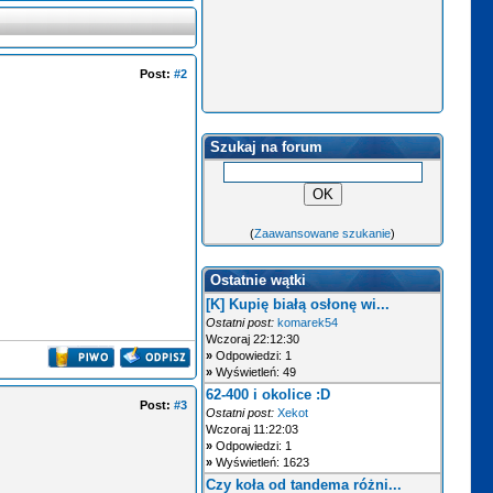
Post:
#2
Szukaj na forum
(
Zaawansowane szukanie
)
Ostatnie wątki
[K] Kupię białą osłonę wi...
Ostatni post:
komarek54
Wczoraj 22:12:30
»
Odpowiedzi: 1
»
Wyświetleń: 49
62-400 i okolice :D
Post:
#3
Ostatni post:
Xekot
Wczoraj 11:22:03
»
Odpowiedzi: 1
»
Wyświetleń: 1623
Czy koła od tandema różni...