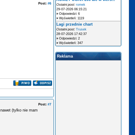
Post:
#6
Ostatni post:
romek
29-07-2026 06:15:21
»
Odpowiedzi: 6
»
Wyświetleń: 1119
Lagi przednie chart
Ostatni post:
Trusek
28-07-2026 17:42:37
»
Odpowiedzi: 2
»
Wyświetleń: 347
Reklama
Post:
#7
A nawet (tylko nie mam