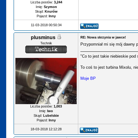
Liczba postów:
3,244
Imię:
Szymon
Skąd:
Knurów
Pojazd:
Inny
11-03-2018 00:50:34
plusminus
RE: Nowa skrzynia w jawce!
Technik
Przypomniał mi się mój dawny pr
"Co to jest takie niebieskie po
To coś to jest turbina Mixolu, ni
Moje BP
Liczba postów:
1,003
Imię:
Iwo
Skąd:
Lubelskie
Pojazd:
Inny
18-03-2018 12:12:28