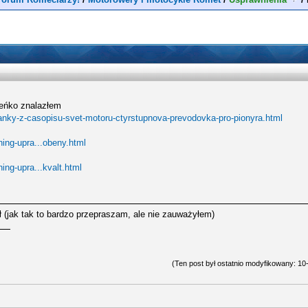
deńko znalazłem
lanky-z-casopisu-svet-motoru-ctyrstupnova-prevodovka-pro-pionyra.html
ning-upra...obeny.html
ing-upra...kvalt.html
ł (jak tak to bardzo przepraszam, ale nie zauważyłem)
(Ten post był ostatnio modyfikowany: 1