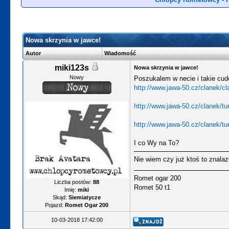
Nowa skrzynia w jawce!
Autor
Wiadomość
miki123s
Nowa skrzynia w jawce!
Nowy
Poszukalem w necie i takie cu
http://www.jawa-50.cz/clanek/c
http://www.jawa-50.cz/clanek/tu
http://www.jawa-50.cz/clanek/tun
I co Wy na To?
Nie wiem czy już ktoś to znalaz
Romet ogar 200
Liczba postów:
88
Romet 50 t1
Imię:
miki
Skąd:
Siemiatycze
Pojazd:
Romet Ogar 200
10-03-2018 17:42:00