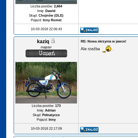
Liczba postów:
2,664
Imię:
Dawid
Skąd:
Chojnów (DLE)
Pojazd:
Inny Romet
10-03-2018 22:06:43
kaziq
RE: Nowa skrzynia w jawce!
majster
Ale rzeźba
.
Liczba postów:
173
Imię:
Adrian
Skąd:
Pełnatycze
Pojazd:
Inny
10-03-2018 22:17:09