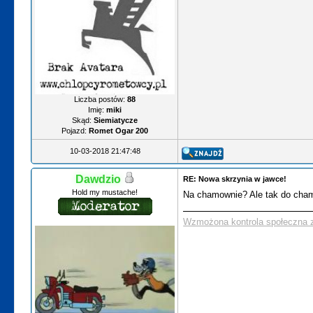
Liczba postów:
88
Imię:
miki
Skąd:
Siemiatycze
Pojazd:
Romet Ogar 200
10-03-2018 21:47:48
Dawdzio
RE: Nowa skrzynia w jawce!
Hold my mustache!
Na chamownie? Ale tak do ch
Wzmożona kontrola społeczna z