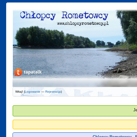
Witaj! (
Logowanie
—
Rejestracja
)
J
Chlopcy Rometowcy - 