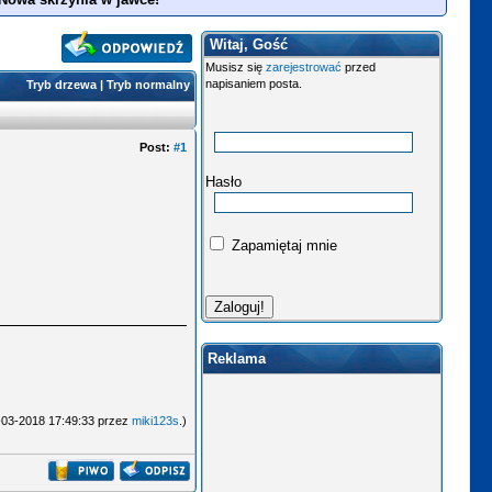
Witaj, Gość
Musisz się
zarejestrować
przed
napisaniem posta.
Tryb drzewa
|
Tryb normalny
Post:
#1
Hasło
Zapamiętaj mnie
Reklama
0-03-2018 17:49:33 przez
miki123s
.)