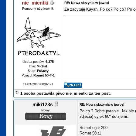
nie_mientki
RE: Nowa skrzynia w jawce!
Pomocny użytkownik
Że zacytuję Kayah. Po co? Po co? Po c
Liczba postów:
6,375
Imię:
Michał
Skąd:
Puławy
Pojazd:
Romet 50-T-1
11-03-2018 00:02:21
1 osoba postawiła piwo nie_mientki za ten post.
miki123s
RE: Nowa skrzynia w jawce!
Nowy
Po co ? Dobre pytanie. Jak się 
zdjecia) cylek 90º do ziemi.
Romet ogar 200
Romet 50 t1