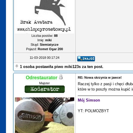
Liczba postów:
88
Imię:
miki
Skąd:
Siemiatycze
Pojazd:
Romet Ogar 200
11-03-2018 00:17:24
1 osoba postawiła piwo miki123s za ten post.
Odrestaurator
RE: Nowa skrzynia w jawce!
Majster
Raczej tylko z pasji i chęci dłu
które w to poszły można kupić 
Mój Simson
YT: POLMOZBYT