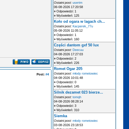
Ostatni post:
usertm
06-08-2026 17:20:58
»
Odpowiedzi: 1
»
Wyświetleń: 125
Koło od ogara w lagach ch...
Ostatni post:
Kacperek_77u
05-08-2026 11:05:12
»
Odpowiedzi: 1
»
Wyświetleń: 160
Części dantom gxf 50 lux
Ostatni post:
Deecuu
04-08-2026 17:27:03
»
Odpowiedzi: 2
»
Wyświetleń: 226
Romet Ogar 205
Ostatni post:
młody rometowiec
Post:
#4
04-08-2026 10:01:48
»
Odpowiedzi: 0
»
Wyświetleń: 145
Silnik dezamet 023 bierze...
Ostatni post:
tomqh
04-08-2026 08:28:14
»
Odpowiedzi: 3
»
Wyświetleń: 310
Siemka
Ostatni post:
młody rometowiec
03-08-2026 23:18:53