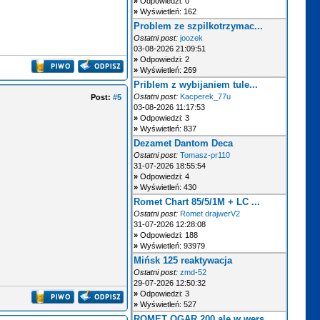
»
Odpowiedzi: 0
»
Wyświetleń: 162
Problem ze szpilkotrzymac...
Ostatni post:
joozek
03-08-2026 21:09:51
»
Odpowiedzi: 2
»
Wyświetleń: 269
Priblem z wybijaniem tule...
Ostatni post:
Kacperek_77u
Post:
#5
03-08-2026 11:17:53
»
Odpowiedzi: 3
»
Wyświetleń: 837
Dezamet Dantom Deca
Ostatni post:
Tomasz-pr110
31-07-2026 18:55:54
»
Odpowiedzi: 4
»
Wyświetleń: 430
Romet Chart 85/5/1M + LC ...
Ostatni post:
Romet drajwerV2
31-07-2026 12:28:08
»
Odpowiedzi: 188
»
Wyświetleń: 93979
Mińsk 125 reaktywacja
Ostatni post:
zmd-52
29-07-2026 12:50:32
»
Odpowiedzi: 3
»
Wyświetleń: 527
ROMET OGAR 200 ale w wers...