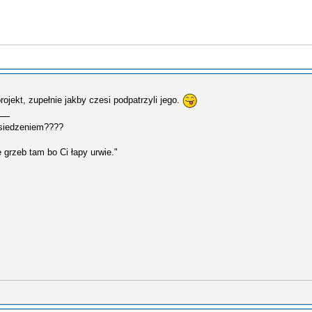
ojekt, zupełnie jakby czesi podpatrzyli jego.
d siedzeniem????
e grzeb tam bo Ci łapy urwie."