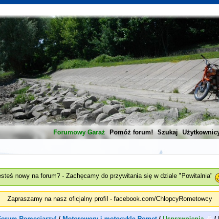
Forumowy Garaż
Pomóż forum!
Szukaj
Użytkownic
esteś nowy na forum? - Zachęcamy do przywitania się w dziale "Powitalnia"
Zapraszamy na nasz oficjalny profil - facebook.com/ChlopcyRometowcy
Forum Romeciarzy!
/
Motorowery i motocykle Romet
/
Usprawnienia
/