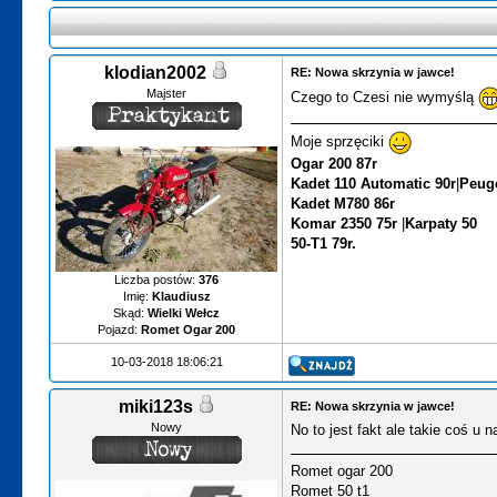
klodian2002
RE: Nowa skrzynia w jawce!
Majster
Czego to Czesi nie wymyślą
Moje sprzęciki
Ogar 200 87r
Kadet 110 Automatic 90r
|
Peuge
Kadet M780 86r
Komar 2350 75r
|
Karpaty 50
50-T1 79r.
Liczba postów:
376
Imię:
Klaudiusz
Skąd:
Wielki Wełcz
Pojazd:
Romet Ogar 200
10-03-2018 18:06:21
miki123s
RE: Nowa skrzynia w jawce!
Nowy
No to jest fakt ale takie coś u 
Romet ogar 200
Romet 50 t1