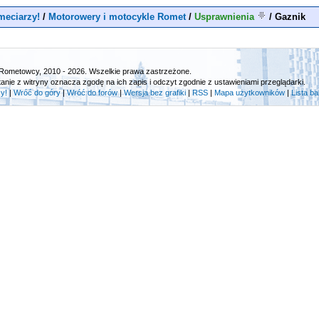
eciarzy!
/
Motorowery i motocykle Romet
/
Usprawnienia
/
Gaznik
Rometowcy, 2010 - 2026. Wszelkie prawa zastrzeżone.
tanie z witryny oznacza zgodę na ich zapis i odczyt zgodnie z ustawieniami przeglądarki.
y!
|
Wróć do góry
|
Wróć do forów
|
Wersja bez grafiki
|
RSS
|
Mapa użytkowników
|
Lista b