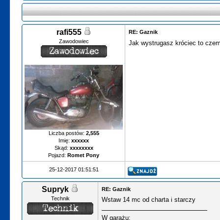
rafi555
RE: Gaznik
Zawodowiec
Jak wystrugasz króciec to cze
Liczba postów:
2,555
Imię:
xxxxxx
Skąd:
xxxxxxxx
Pojazd:
Romet Pony
25-12-2017 01:51:51
Supryk
RE: Gaznik
Technik
Wstaw 14 mc od charta i starczy
W garażu: