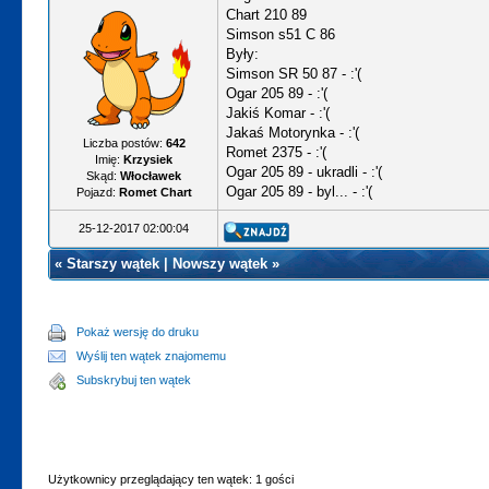
Chart 210 89
Simson s51 C 86
Były:
Simson SR 50 87 - :'(
Ogar 205 89 - :'(
Jakiś Komar - :'(
Jakaś Motorynka - :'(
Liczba postów:
642
Romet 2375 - :'(
Imię:
Krzysiek
Ogar 205 89 - ukradli - :'(
Skąd:
Włocławek
Ogar 205 89 - byl... - :'(
Pojazd:
Romet Chart
25-12-2017 02:00:04
«
Starszy wątek
|
Nowszy wątek
»
Pokaż wersję do druku
Wyślij ten wątek znajomemu
Subskrybuj ten wątek
Użytkownicy przeglądający ten wątek: 1 gości