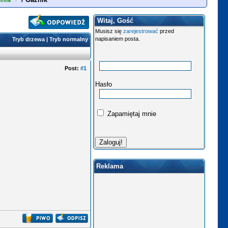
Witaj, Gość
Musisz się
zarejestrować
przed
napisaniem posta.
Tryb drzewa
|
Tryb normalny
Post:
#1
Hasło
Zapamiętaj mnie
Reklama