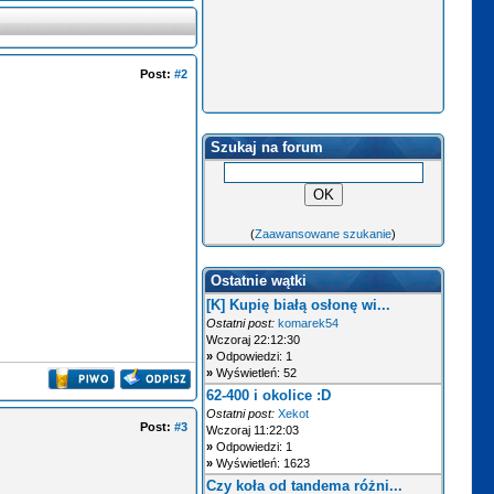
Post:
#2
Szukaj na forum
(
Zaawansowane szukanie
)
Ostatnie wątki
[K] Kupię białą osłonę wi...
Ostatni post:
komarek54
Wczoraj 22:12:30
»
Odpowiedzi: 1
»
Wyświetleń: 52
62-400 i okolice :D
Ostatni post:
Xekot
Post:
#3
Wczoraj 11:22:03
»
Odpowiedzi: 1
»
Wyświetleń: 1623
Czy koła od tandema różni...