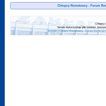
Chlopcy Rometowcy - Forum Rom
Chłopcy 
Serwis wykorzystuje pliki cookies. Korzys
Kontakt
|
Chlopcy Rometowcy - Forum Romeciarz