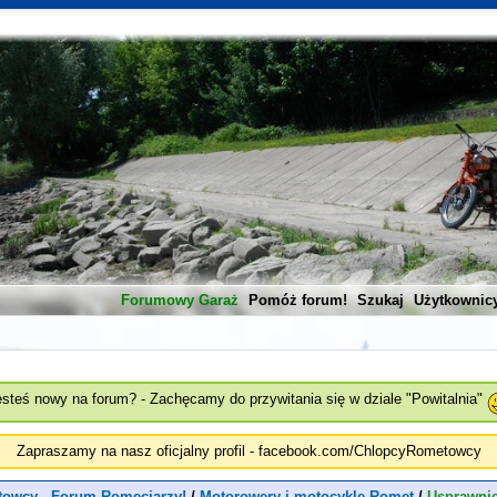
Forumowy Garaż
Pomóż forum!
Szukaj
Użytkownic
esteś nowy na forum? - Zachęcamy do przywitania się w dziale "Powitalnia"
Zapraszamy na nasz oficjalny profil - facebook.com/ChlopcyRometowcy
owcy - Forum Romeciarzy!
/
Motorowery i motocykle Romet
/
Usprawnie