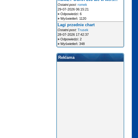
Ostatni post:
romek
29-07-2026 06:15:21
»
Odpowiedzi: 6
»
Wyświetleń: 1120
Lagi przednie chart
Ostatni post:
Trusek
28-07-2026 17:42:37
»
Odpowiedzi: 2
»
Wyświetleń: 348
Reklama