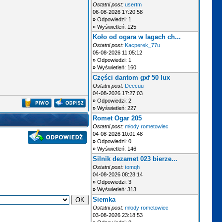
Ostatni post:
usertm
06-08-2026 17:20:58
»
Odpowiedzi: 1
»
Wyświetleń: 125
Koło od ogara w lagach ch...
Ostatni post:
Kacperek_77u
05-08-2026 11:05:12
»
Odpowiedzi: 1
»
Wyświetleń: 160
Części dantom gxf 50 lux
Ostatni post:
Deecuu
04-08-2026 17:27:03
»
Odpowiedzi: 2
»
Wyświetleń: 227
Romet Ogar 205
Ostatni post:
młody rometowiec
04-08-2026 10:01:48
»
Odpowiedzi: 0
»
Wyświetleń: 146
Silnik dezamet 023 bierze...
Ostatni post:
tomqh
04-08-2026 08:28:14
»
Odpowiedzi: 3
»
Wyświetleń: 313
Siemka
Ostatni post:
młody rometowiec
03-08-2026 23:18:53