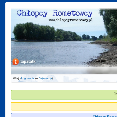
Witaj! (
Logowanie
—
Rejestracja
)
J
Chlopcy Romet