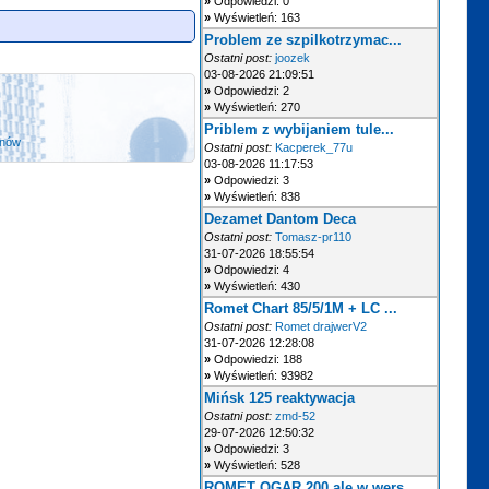
»
Odpowiedzi: 0
»
Wyświetleń: 163
Problem ze szpilkotrzymac...
Ostatni post:
joozek
03-08-2026 21:09:51
»
Odpowiedzi: 2
»
Wyświetleń: 270
Priblem z wybijaniem tule...
anów
Ostatni post:
Kacperek_77u
03-08-2026 11:17:53
»
Odpowiedzi: 3
»
Wyświetleń: 838
Dezamet Dantom Deca
Ostatni post:
Tomasz-pr110
31-07-2026 18:55:54
»
Odpowiedzi: 4
»
Wyświetleń: 430
Romet Chart 85/5/1M + LC ...
Ostatni post:
Romet drajwerV2
31-07-2026 12:28:08
»
Odpowiedzi: 188
»
Wyświetleń: 93982
Mińsk 125 reaktywacja
Ostatni post:
zmd-52
29-07-2026 12:50:32
»
Odpowiedzi: 3
»
Wyświetleń: 528
ROMET OGAR 200 ale w wers...