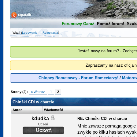
Forumowy Garaż
Pomóż forum!
Szuk
Witaj! (
Logowanie
—
Rejestracja
)
Jesteś nowy na forum? - Zachęca
Zapraszamy na nasz oficjal
Chlopcy Rometowcy - Forum Romeciarzy!
/
Motorow
Strony (2):
« Wstecz
1
2
Chinśki CDI w charcie
Autor
Wiadomość
kdudka
RE: Chinśki CDI w charcie
Uczeń
Mnie zawsze pomaga google gra
zwykle po kilku hasłach wyska