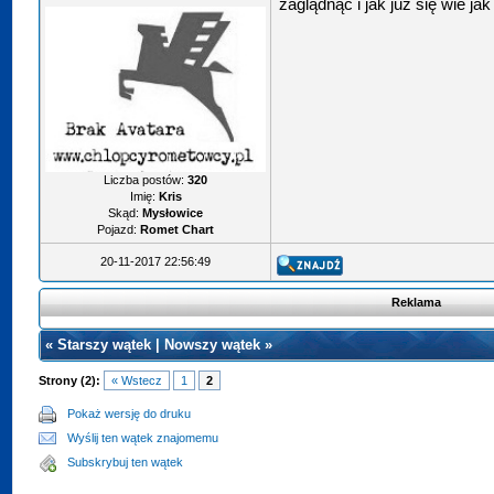
zaglądnąć i jak już się wie ja
Liczba postów:
320
Imię:
Kris
Skąd:
Mysłowice
Pojazd:
Romet Chart
20-11-2017 22:56:49
Reklama
«
Starszy wątek
|
Nowszy wątek
»
Strony (2):
« Wstecz
1
2
Pokaż wersję do druku
Wyślij ten wątek znajomemu
Subskrybuj ten wątek