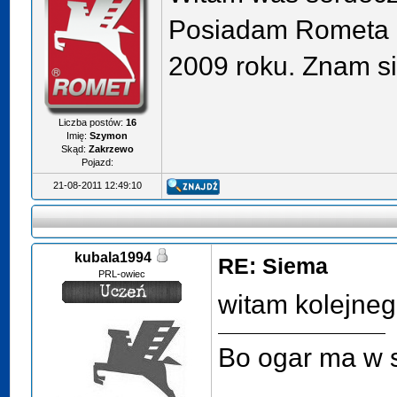
Posiadam Rometa P
2009 roku. Znam si
Liczba postów:
16
Imię:
Szymon
Skąd:
Zakrzewo
Pojazd:
21-08-2011 12:49:10
kubala1994
RE: Siema
PRL-owiec
witam kolejne
Bo ogar ma w s