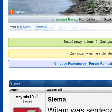
Forumowy Garaż
Pomóż forum!
Szuk
Witaj! (
Logowanie
—
Rejestracja
)
Jesteś nowy na forum? - Zachęca
Zapraszamy na nasz oficjal
Chlopcy Rometowcy - Forum Romeci
Siema
Autor
Wiadomość
szymix10
Siema
Banned
Witam was serdecz