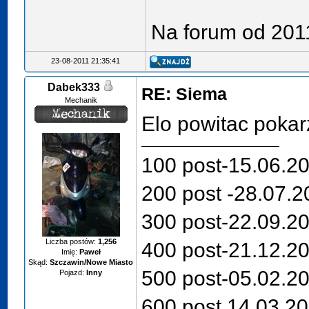
Na forum od 20
23-08-2011 21:35:41
Dabek333
RE: Siema
Mechanik
Elo powitac poka
100 post-15.06.2
200 post -28.07.2
300 post-22.09.2
Liczba postów:
1,256
400 post-21.12.2
Imię:
Paweł
Skąd:
Szczawin/Nowe Miasto
500 post-05.02.2
Pojazd:
Inny
600 post 14.03.2