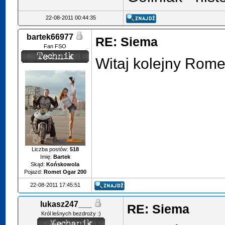
22-08-2011 00:44:35
bartek66977
RE: Siema
Fan FSO
Witaj kolejny Rom
Liczba postów:
518
Imię:
Bartek
Skąd:
Końskowola
Pojazd:
Romet Ogar 200
22-08-2011 17:45:51
lukasz247___
RE: Siema
Król leśnych bezdroży :)