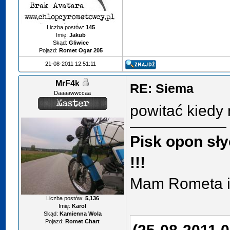
Liczba postów:
145
Imię:
Jakub
Skąd:
Gliwice
Pojazd:
Romet Ogar 205
21-08-2011 12:51:11
MrF4k
RE: Siema
Daaaawwccaa
powitać kiedy
Pisk opon sły
!!!
Mam Rometa i 
Liczba postów:
5,136
Imię:
Karol
Skąd:
Kamienna Wola
Pojazd:
Romet Chart