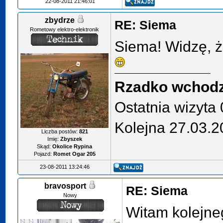
22-08-2011 21:46:01
zbydrze
RE: Siema
Rometowy elektro-elektronik
Siema! Widzę, 
Rzadko wchodz
Ostatnia wizyta
Kolejna 27.03.
Liczba postów:
821
Imię:
Zbyszek
Skąd:
Okolice Rypina
Pojazd:
Romet Ogar 205
23-08-2011 13:24:46
bravosport
RE: Siema
Nowy
Witam kolejn