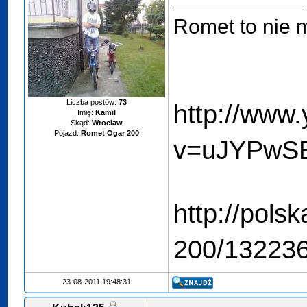
Romet to nie m
Liczba postów:
73
http://www
Imię:
Kamil
Skąd:
Wrocław
Pojazd:
Romet Ogar 200
v=uJYPwS
http://pols
200/132236
23-08-2011 19:48:31