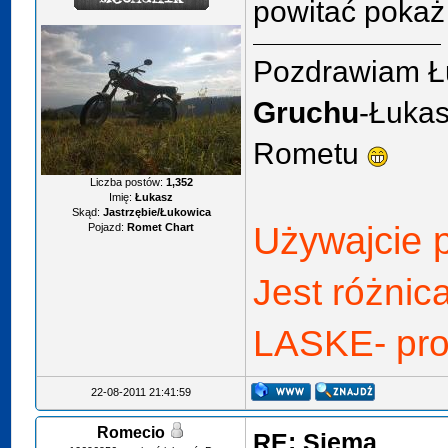
powitać pokaż
Pozdrawiam 
Gruchu
-Łukas
Rometu
Liczba postów:
1,352
Imię:
Łukasz
Skąd:
Jastrzębie/Łukowica
Używajcie 
Pojazd:
Romet Chart
Jest różni
LASKE- prof
22-08-2011 21:41:59
Romecio
RE: Siema