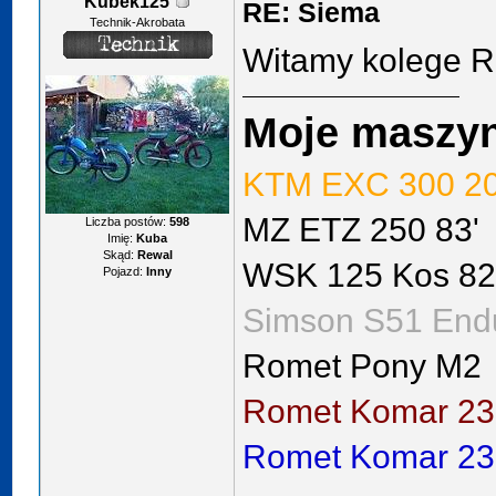
Kubek125
RE: Siema
Technik-Akrobata
Witamy kolege R
Moje maszyn
KTM EXC 300 20
MZ ETZ 250 83'
Liczba postów:
598
Imię:
Kuba
Skąd:
Rewal
WSK 125 Kos 82
Pojazd:
Inny
Simson S51 Endu
Romet Pony M2
Romet Komar 23
Romet Komar 23