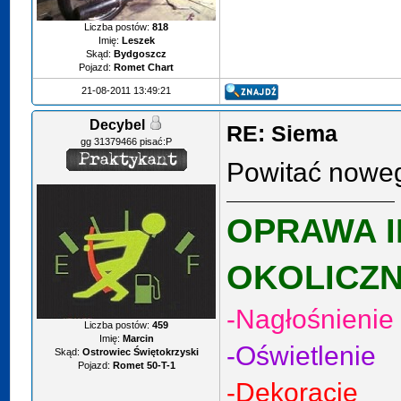
Liczba postów:
818
Imię:
Leszek
Skąd:
Bydgoszcz
Pojazd:
Romet Chart
21-08-2011 13:49:21
Decybel
RE: Siema
gg 31379466 pisać:P
Powitać nowe
OPRAWA 
OKOLICZ
-Nagłośnienie
Liczba postów:
459
Imię:
Marcin
-Oświetlenie
Skąd:
Ostrowiec Świętokrzyski
Pojazd:
Romet 50-T-1
-Dekoracje