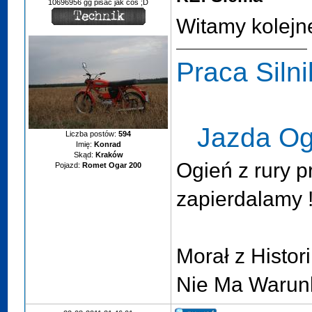
10696956 gg pisać jak coś ;D
Witamy kolej
Praca Siln
Jazda O
Liczba postów:
594
Imię:
Konrad
Skąd:
Kraków
Ogień z rury p
Pojazd:
Romet Ogar 200
zapierdalamy 
Morał z Histor
Nie Ma Warun