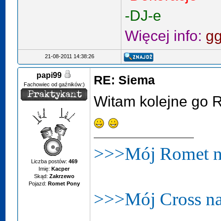
-DJ-e
Więcej info:
g
21-08-2011 14:38:26
papi99
RE: Siema
Fachowiec od gaźników:)
Witam kolejne go 
>>>Mój Romet n
Liczba postów:
469
Imię:
Kacper
Skąd:
Zakrzewo
Pojazd:
Romet Pony
>>>Mój Cross n