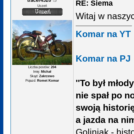
tracer4520
RE: Siema
Uczeń
Witaj w naszy
Komar na YT
Komar na PJ
Liczba postów:
204
Imię:
Michał
Skąd:
Zakrzewo
''To był młody
Pojazd:
Romet Komar
nie spał po n
swoją histori
a jazda na ni
Goliniak - hist