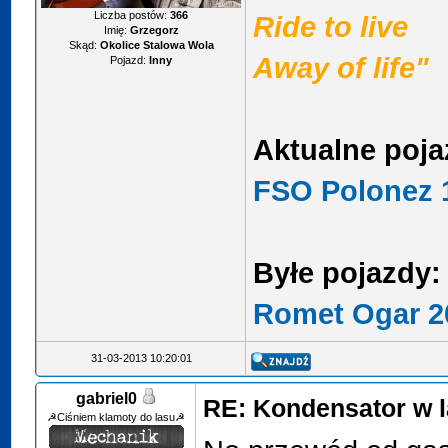
Liczba postów:
366
Ride to live
Imię:
Grzegorz
Skąd:
Okolice Stalowa Wola
Away of life"
Pojazd:
Inny
Aktualne poja
FSO Polonez 1
Byłe pojazdy:
Romet Ogar 2
31-03-2013 10:20:01
gabriel0
RE: Kondensator w l
☭Ciśniem klamoty do lasu☭