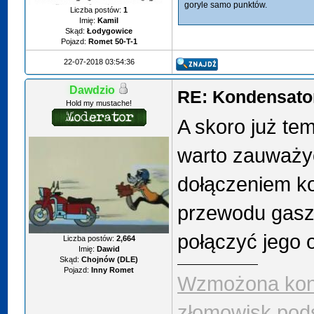
goryle samo punktów.
Liczba postów:
1
Imię:
Kamil
Skąd:
Łodygowice
Pojazd:
Romet 50-T-1
22-07-2018 03:54:36
Dawdzio
RE: Kondensator
Hold my mustache!
A skoro już te
warto zauważy
dołączeniem k
przewodu gasze
połączyć jego
Liczba postów:
2,664
Imię:
Dawid
Skąd:
Chojnów (DLE)
Pojazd:
Inny Romet
Wzmożona kont
złomowisk pod