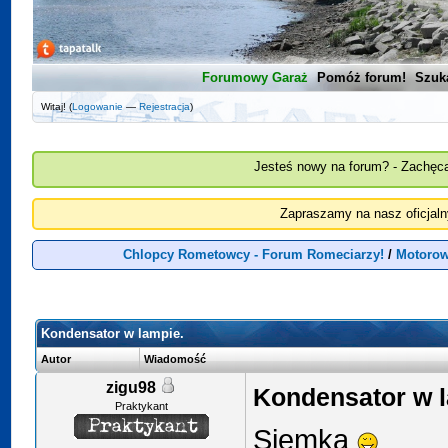
Forumowy Garaż
Pomóż forum!
Szuk
Witaj! (
Logowanie
—
Rejestracja
)
Jesteś nowy na forum? - Zachęca
Zapraszamy na nasz oficjal
Chlopcy Rometowcy - Forum Romeciarzy!
/
Motorow
Kondensator w lampie.
Autor
Wiadomość
zigu98
Kondensator w l
Praktykant
Siemka