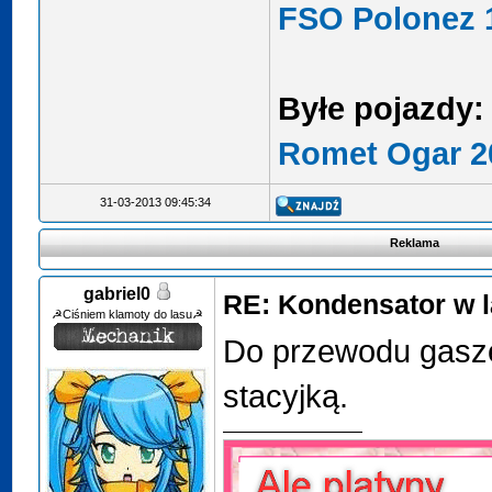
FSO Polonez 1
Byłe pojazdy:
Romet Ogar 2
31-03-2013 09:45:34
Reklama
gabriel0
RE: Kondensator w l
☭Ciśniem klamoty do lasu☭
Do przewodu gasze
stacyjką.