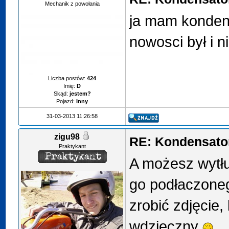
Mechanik z powołania
ja mam konden
nowosci był i n
Liczba postów:
424
Imię:
D
Skąd:
jestem?
Pojazd:
Inny
31-03-2013 11:26:58
zigu98
RE: Kondensator
Praktykant
A możesz wytł
go podłaczone
zrobić zdjęcie
wdzięczny