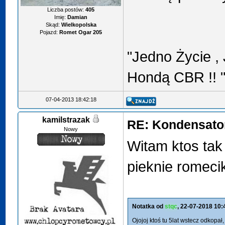
Liczba postów:
405
Imię:
Damian
Skąd:
Wielkopolska
Pojazd:
Romet Ogar 205
"Jedno Życie ,
Hondą CBR !! 
07-04-2013 18:42:18
kamilstrazak
RE: Kondensator
Nowy
Witam ktos tak 
pieknie romeci
Notatka od
stqc
, 22-07-2018 10:
Ojojoj ktoś tu 5lat wstecz odkopał