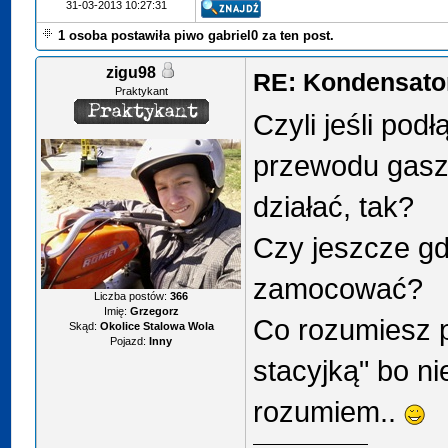
31-03-2013 10:27:31
1 osoba postawiła piwo gabriel0 za ten post.
zigu98
RE: Kondensator
Praktykant
Czyli jeśli pod
przewodu gasze
działać, tak?
Czy jeszcze gd
zamocować?
Liczba postów:
366
Imię:
Grzegorz
Co rozumiesz p
Skąd:
Okolice Stalowa Wola
Pojazd:
Inny
stacyjką" bo n
rozumiem..