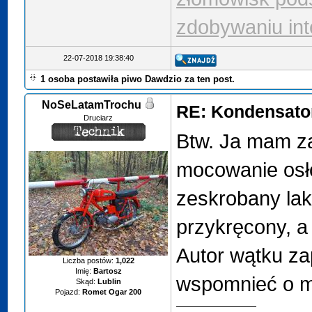
zdobywaniu int
22-07-2018 19:38:40
1 osoba postawiła piwo Dawdzio za ten post.
NoSeLatamTrochu
RE: Kondensator
Druciarz
Btw. Ja mam 
mocowanie osłon
zeskrobany lak
przykręcony, a
Autor wątku za
Liczba postów:
1,022
Imię:
Bartosz
wspomnieć o mo
Skąd:
Lublin
Pojazd:
Romet Ogar 200