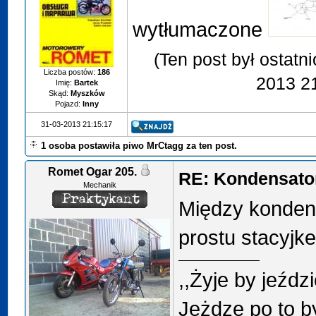
wytłumaczone
(Ten post był ostatn
Liczba postów:
186
2013 2
Imię:
Bartek
Skąd:
Myszków
Pojazd:
Inny
31-03-2013 21:15:17
1 osoba postawiła piwo MrCtagg za ten post.
Romet Ogar 205.
RE: Kondensator
Mechanik
Między konden
prostu stacyjke 
,,Żyje by jeździ
Jeżdzę po to b