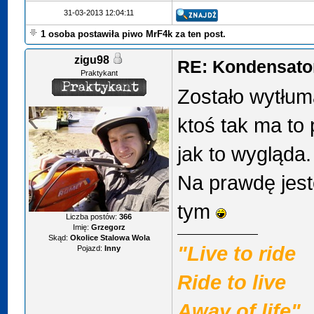
31-03-2013 12:04:11
1 osoba postawiła piwo MrF4k za ten post.
zigu98
RE: Kondensator
Praktykant
Zostało wytłuma
ktoś tak ma to 
jak to wygląda
Na prawdę jest
tym
Liczba postów:
366
Imię:
Grzegorz
Skąd:
Okolice Stalowa Wola
"Live to ride
Pojazd:
Inny
Ride to live
Away of life"