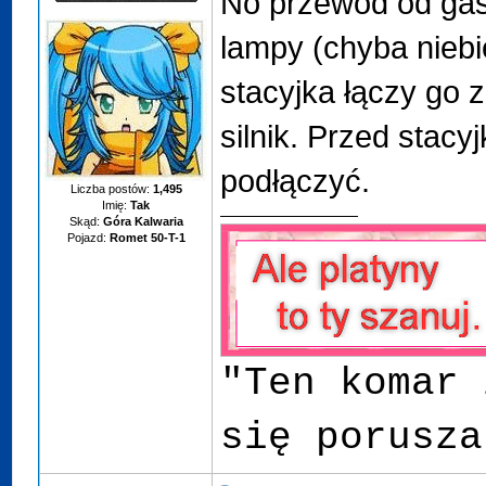
No przewód od gasz
lampy (chyba niebie
stacyjka łączy go
silnik. Przed stacy
podłączyć.
Liczba postów:
1,495
Imię:
Tak
Skąd:
Góra Kalwaria
Pojazd:
Romet 50-T-1
"Ten komar 
się porusza