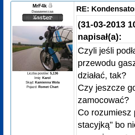
MrF4k
RE: Kondensator
Daaaawwccaa
(31-03-2013 1
napisał(a):
Czyli jeśli pod
przewodu gasz
działać, tak?
Liczba postów:
5,136
Imię:
Karol
Skąd:
Kamienna Wola
Czy jeszcze g
Pojazd:
Romet Chart
zamocować?
Co rozumiesz 
stacyjką" bo n