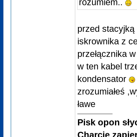
rozumiem..
przed stacyjką
iskrownika z ce
przełącznika w 
w ten kabel tr
kondensator
zrozumiałeś ,
ławe
Pisk opon sły
Charcie zapier*