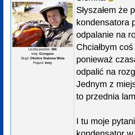
Słyszałem że p
kondensatora p
odpalanie na r
Chciałbym coś 
Liczba postów:
366
Imię:
Grzegorz
ponieważ czas
Skąd:
Okolice Stalowa Wola
Pojazd:
Inny
odpalić na rozg
Jednym z miejs
to przednia la
I tu moje pytan
kondensator w 