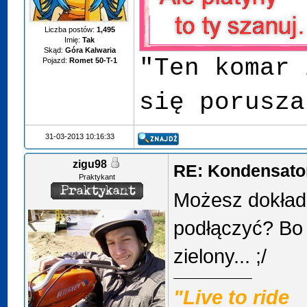
Liczba postów:
1,495
Imię:
Tak
Skąd:
Góra Kalwaria
"Ten komar 
Pojazd:
Romet 50-T-1
się porusza
31-03-2013 10:16:33
zigu98
RE: Kondensator
Praktykant
Możesz dokładn
podłączyć? Bo 
zielony... ;/
"Live to ride