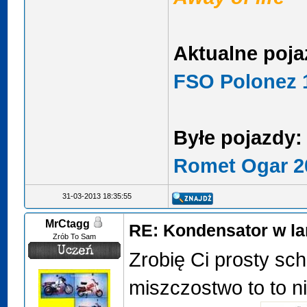
Aktualne poja
FSO Polonez 1
Byłe pojazdy:
Romet Ogar 2
31-03-2013 18:35:55
MrCtagg
RE: Kondensator w la
Zrób To Sam
Zrobię Ci prosty sc
miszczostwo to to ni